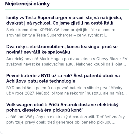
Nejčtenější články
Ionity vs Tesla Supercharger v praxi: stejná nabíječka,
dvakrát jiná rychlost. Co jsme zjistili na cestě Itálií
S elektromobilem XPENG G6 jsme projeli jih Itálie a naostro
srovnali Ionity a Tesla Supercharger – ceny, rychlost i
spolehlivost. Na stejné...
>>
Dva roky s elektromobilem, konec leasingu: proč se
novinář nevrátil ke spalováku
Americký novinář Mack Hogan po dvou letech s Chevy Blazer EV
zvažoval návrat ke spalovacímu autu. Nakonec koupil další ojetý
elektromobil...
>>
Pevné baterie z BYD už za rok? Šest patentů útočí na
Achillovu patu celé technologie
BYD podal šest patentů na pevné baterie a slibuje první články
už v roce 2027. Neútočí přitom na rekordní hustotu, ale na místo,
kde...
>>
Volkswagen otočil: Příští Amarok dostane elektrický
pohon, dieselová éra pickupů končí
Ještě loni VW plány na elektrický Amarok zrušil. Teď šéf značky
potvrzuje pravý opak: třetí generace oblíbeného pickupu
dostane PHEV i...
>>