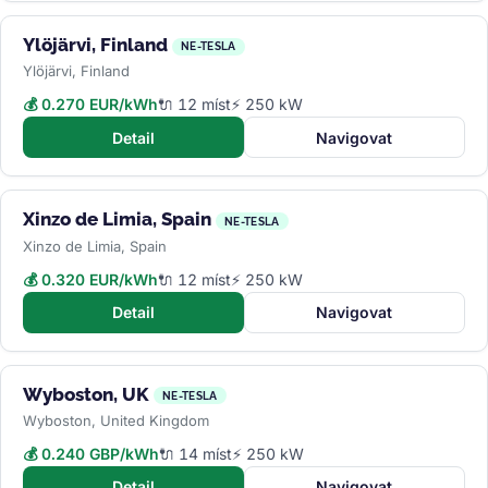
Ylöjärvi, Finland
NE-TESLA
Ylöjärvi, Finland
💰 0.270 EUR/kWh
🔌 12 míst
⚡ 250 kW
Detail
Navigovat
Xinzo de Limia, Spain
NE-TESLA
Xinzo de Limia, Spain
💰 0.320 EUR/kWh
🔌 12 míst
⚡ 250 kW
Detail
Navigovat
Wyboston, UK
NE-TESLA
Wyboston, United Kingdom
💰 0.240 GBP/kWh
🔌 14 míst
⚡ 250 kW
Detail
Navigovat