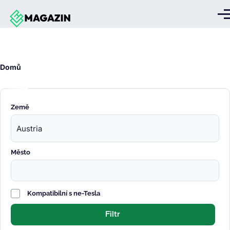
Přejít k hlavnímu obsahu
Me
Drobečková
Domů
navigace
Země
Město
Kompatibilní s ne-Tesla