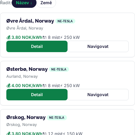
Řadit:
Název ↓
Země
Øvre Årdal, Norway
NE-TESLA
Øvre Årdal, Norway
💰 3.80 NOK/kWh
🔌 8 míst
⚡ 250 kW
Detail
Navigovat
Østerbø, Norway
NE-TESLA
Aurland, Norway
💰 4.00 NOK/kWh
🔌 8 míst
⚡ 250 kW
Detail
Navigovat
Ørskog, Norway
NE-TESLA
Ørskog, Norway
💰 3.80 NOK/kWh
🔌 12 míst
⚡ 150 kW