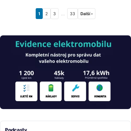
1
2
3
…
33
Další ›
Obrázek
Podcasty