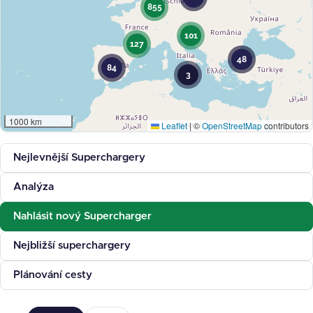
855
101
127
48
84
3
1000 km
Leaflet
|
©
OpenStreetMap
contributors
Nejlevnější Superchargery
Analýza
Nahlásit nový Supercharger
Nejbližší superchargery
Plánování cesty