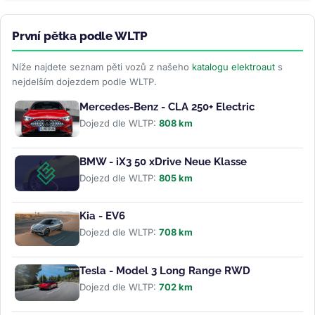
První pětka podle WLTP
Níže najdete seznam pěti vozů z našeho
katalogu elektroaut
s
nejdelším dojezdem podle WLTP.
Mercedes-Benz - CLA 250+ Electric
Dojezd dle WLTP:
808 km
BMW - iX3 50 xDrive Neue Klasse
Dojezd dle WLTP:
805 km
Kia - EV6
Dojezd dle WLTP:
708 km
Tesla - Model 3 Long Range RWD
Dojezd dle WLTP:
702 km