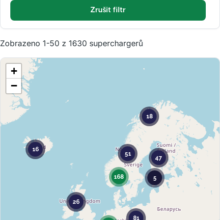
Zrušit filtr
Zobrazeno 1-50 z 1630 superchargerů
+
−
18
16
51
47
168
5
26
81