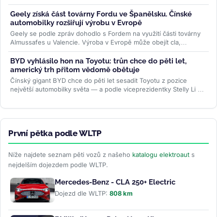
elektromobilů...
>>
Geely získá část továrny Fordu ve Španělsku. Čínské
automobilky rozšiřují výrobu v Evropě
Geely se podle zpráv dohodlo s Fordem na využití části továrny
Almussafes u Valencie. Výroba v Evropě může obejít cla,
zachránit kapacity...
>>
BYD vyhlásilo hon na Toyotu: trůn chce do pěti let,
americký trh přitom vědomě obětuje
Čínský gigant BYD chce do pěti let sesadit Toyotu z pozice
největší automobilky světa — a podle viceprezidentky Stelly Li k
tomu...
>>
První pětka podle WLTP
Níže najdete seznam pěti vozů z našeho
katalogu elektroaut
s
nejdelším dojezdem podle WLTP.
Mercedes-Benz - CLA 250+ Electric
Dojezd dle WLTP:
808 km