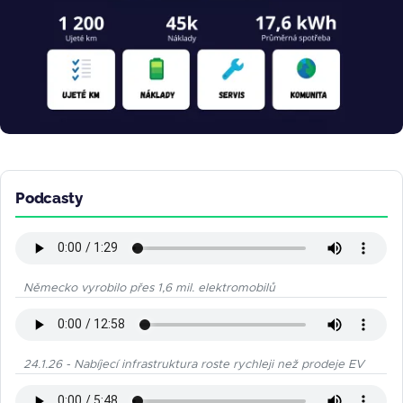
Podcasty
Německo vyrobilo přes 1,6 mil. elektromobilů
24.1.26 - Nabíjecí infrastruktura roste rychleji než prodeje EV