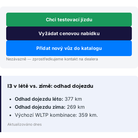
Chci testovací jízdu
Vyžádat cenovou nabídku
Přidat nový vůz do katalogu
Nezávazně — zprostředkujeme kontakt na dealera
I3 v létě vs. zimě: odhad dojezdu
Odhad dojezdu léto:
377 km
Odhad dojezdu zima:
269 km
Výchozí WLTP kombinace: 359 km.
Aktualizováno dnes