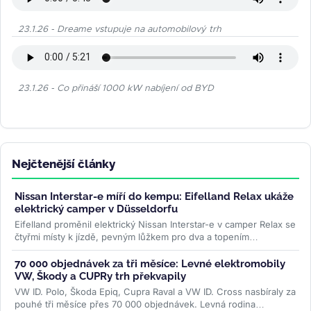
23.1.26 - Dreame vstupuje na automobilový trh
23.1.26 - Co přináší 1000 kW nabíjení od BYD
Nejčtenější články
Nissan Interstar-e míří do kempu: Eifelland Relax ukáže
elektrický camper v Düsseldorfu
Eifelland proměnil elektrický Nissan Interstar-e v camper Relax se
čtyřmi místy k jízdě, pevným lůžkem pro dva a topením
napájeným z...
>>
70 000 objednávek za tři měsíce: Levné elektromobily
VW, Škody a CUPRy trh překvapily
VW ID. Polo, Škoda Epiq, Cupra Raval a VW ID. Cross nasbíraly za
pouhé tři měsíce přes 70 000 objednávek. Levná rodina