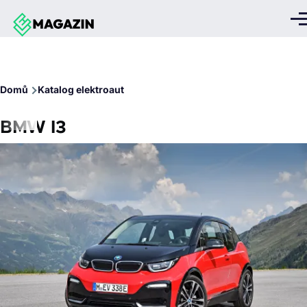
Přejít k hlavnímu obsahu
Me
Drobečková
Domů
Katalog elektroaut
navigace
BMW I3