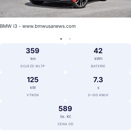
BMW i3 - www.bmwusanews.com
359
42
km
kWh
DOJEZD WLTP
BATERIE
125
7.3
kW
s
VÝKON
0–100 KM/H
589
tis. Kč
CENA OD