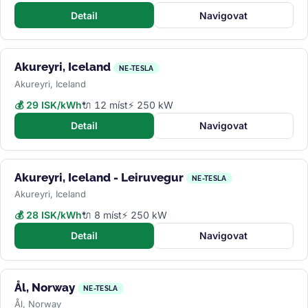
Detail
Navigovat
Akureyri, Iceland
NE-TESLA
Akureyri, Iceland
💰 29 ISK/kWh
🔌 12 míst
⚡ 250 kW
Detail
Navigovat
Akureyri, Iceland - Leiruvegur
NE-TESLA
Akureyri, Iceland
💰 28 ISK/kWh
🔌 8 míst
⚡ 250 kW
Detail
Navigovat
Ål, Norway
NE-TESLA
Ål, Norway