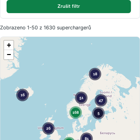
Zrušit filtr
Zobrazeno 1-50 z 1630 superchargerů
+
−
18
16
51
47
168
5
26
81