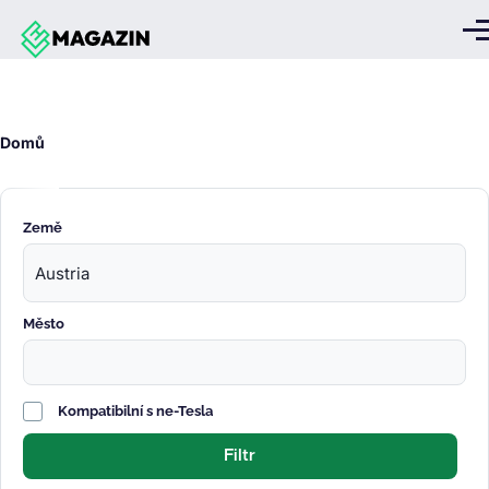
Přejít k hlavnímu obsahu
Me
Drobečková
Domů
navigace
Země
Město
Kompatibilní s ne-Tesla