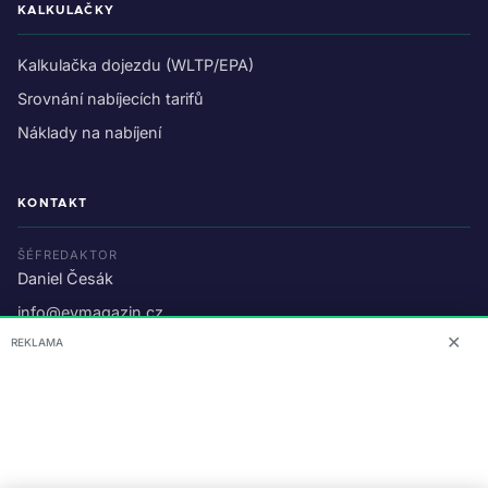
KALKULAČKY
Kalkulačka dojezdu (WLTP/EPA)
Srovnání nabíjecích tarifů
Náklady na nabíjení
KONTAKT
ŠÉFREDAKTOR
Daniel Česák
info@evmagazin.cz
✕
REKLAMA
O nás
Reklama