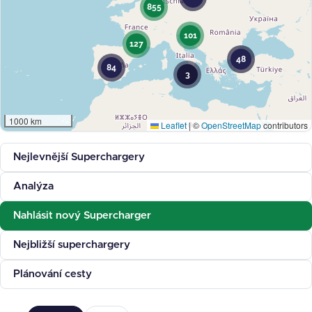
855
101
127
48
84
3
1000 km
Leaflet
|
©
OpenStreetMap
contributors
Nejlevnější Superchargery
Analýza
Nahlásit nový Supercharger
Nejbližší superchargery
Plánování cesty