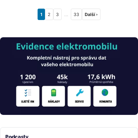
1
2
3
…
33
Další ›
Obrázek
Podcasty