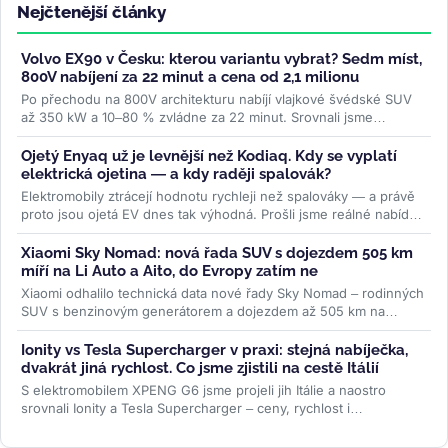
Nejčtenější články
Volvo EX90 v Česku: kterou variantu vybrat? Sedm míst,
800V nabíjení za 22 minut a cena od 2,1 milionu
Po přechodu na 800V architekturu nabíjí vlajkové švédské SUV
až 350 kW a 10–80 % zvládne za 22 minut. Srovnali jsme
všechny tři verze...
>>
Ojetý Enyaq už je levnější než Kodiaq. Kdy se vyplatí
elektrická ojetina — a kdy raději spalovák?
Elektromobily ztrácejí hodnotu rychleji než spalováky — a právě
proto jsou ojetá EV dnes tak výhodná. Prošli jsme reálné nabídky
na...
>>
Xiaomi Sky Nomad: nová řada SUV s dojezdem 505 km
míří na Li Auto a Aito, do Evropy zatím ne
Xiaomi odhalilo technická data nové řady Sky Nomad – rodinných
SUV s benzinovým generátorem a dojezdem až 505 km na
baterii. Do Evropy ale...
>>
Ionity vs Tesla Supercharger v praxi: stejná nabíječka,
dvakrát jiná rychlost. Co jsme zjistili na cestě Itálií
S elektromobilem XPENG G6 jsme projeli jih Itálie a naostro
srovnali Ionity a Tesla Supercharger – ceny, rychlost i
spolehlivost. Na stejné...
>>