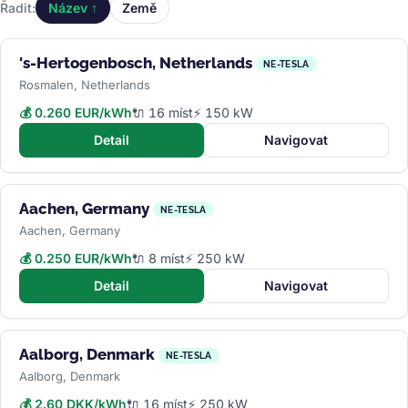
Řadit:
Název ↑
Země
's-Hertogenbosch, Netherlands
NE-TESLA
Rosmalen, Netherlands
💰 0.260 EUR/kWh
🔌 16 míst
⚡ 150 kW
Detail
Navigovat
Aachen, Germany
NE-TESLA
Aachen, Germany
💰 0.250 EUR/kWh
🔌 8 míst
⚡ 250 kW
Detail
Navigovat
Aalborg, Denmark
NE-TESLA
Aalborg, Denmark
💰 2.60 DKK/kWh
🔌 16 míst
⚡ 250 kW