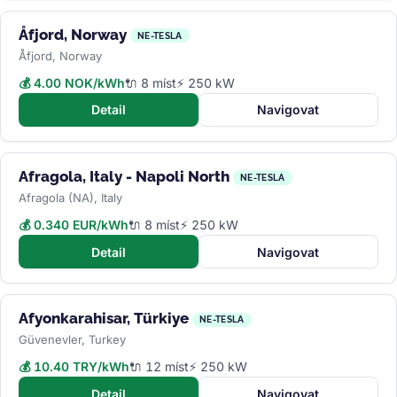
Åfjord, Norway
NE-TESLA
Åfjord, Norway
💰 4.00 NOK/kWh
🔌 8 míst
⚡ 250 kW
Detail
Navigovat
Afragola, Italy - Napoli North
NE-TESLA
Afragola (NA), Italy
💰 0.340 EUR/kWh
🔌 8 míst
⚡ 250 kW
Detail
Navigovat
Afyonkarahisar, Türkiye
NE-TESLA
Güvenevler, Turkey
💰 10.40 TRY/kWh
🔌 12 míst
⚡ 250 kW
Detail
Navigovat