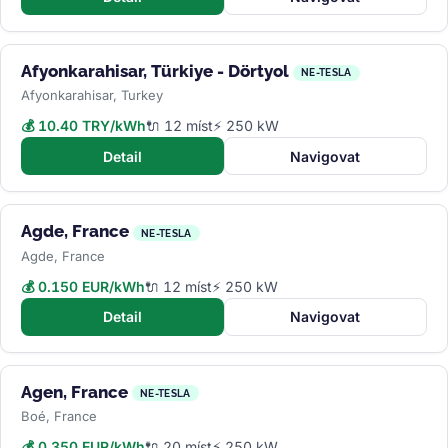
Afyonkarahisar, Türkiye - Dörtyol
NE-TESLA
Afyonkarahisar, Turkey
💰 10.40 TRY/kWh
🔌 12 míst
⚡ 250 kW
Detail
Navigovat
Agde, France
NE-TESLA
Agde, France
💰 0.150 EUR/kWh
🔌 12 míst
⚡ 250 kW
Detail
Navigovat
Agen, France
NE-TESLA
Boé, France
💰 0.350 EUR/kWh
🔌 20 míst
⚡ 250 kW