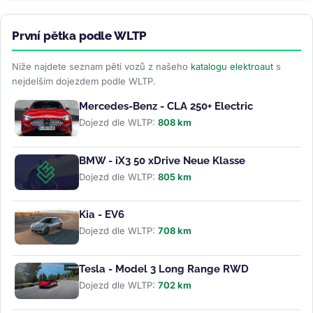
První pětka podle WLTP
Níže najdete seznam pěti vozů z našeho
katalogu elektroaut
s
nejdelším dojezdem podle WLTP.
Mercedes-Benz - CLA 250+ Electric
Dojezd dle WLTP:
808 km
BMW - iX3 50 xDrive Neue Klasse
Dojezd dle WLTP:
805 km
Kia - EV6
Dojezd dle WLTP:
708 km
Tesla - Model 3 Long Range RWD
Dojezd dle WLTP:
702 km