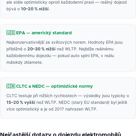
ale stále optimisticky oproti každodenní praxi — reálný dojezd
bývá o
10–20 % nižší
.
🇺🇸 EPA — americký standard
Nejkonzervativnější ze světových norem. Hodnoty EPA jsou
přibližně o
20–30 % nižší
než WLTP. Nejblíže reálnému
každodennímu dojezdu — pokud auto splní EPA, v reálu
málokdy zklamete.
🇨🇳 CLTC a NEDC — optimistické normy
CLTC testuje při nižších rychlostech — výsledky jsou typicky o
15–20 % vyšší
než WLTP. NEDC (starý EU standard) byl ještě
více optimistický a je od 2017 nahrazen WLTP.
Nejčastější dotazy o dojezdu elektromobilů