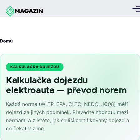
Přejít k hlavnímu obsahu
Me
Drobečková
Domů
navigace
KALKULAČKA DOJEZDU
Kalkulačka dojezdu
elektroauta — převod norem
Každá norma (WLTP, EPA, CLTC, NEDC, JC08) měří
dojezd za jiných podmínek. Převeďte hodnotu mezi
normami a zjistěte, jak se liší certifikovaný dojezd a
co čekat v zimě.