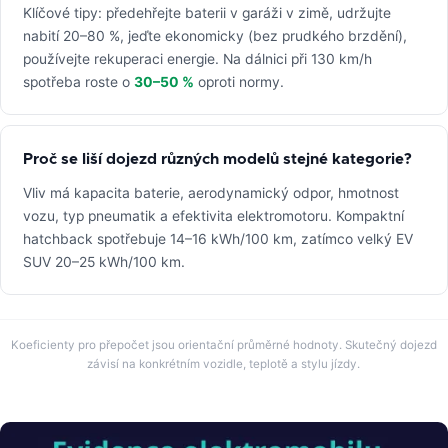
Klíčové tipy: předehřejte baterii v garáži v zimě, udržujte
nabití 20–80 %, jeďte ekonomicky (bez prudkého brzdění),
používejte rekuperaci energie. Na dálnici při 130 km/h
spotřeba roste o
30–50 %
oproti normy.
Proč se liší dojezd různých modelů stejné kategorie?
Vliv má kapacita baterie, aerodynamický odpor, hmotnost
vozu, typ pneumatik a efektivita elektromotoru. Kompaktní
hatchback spotřebuje 14–16 kWh/100 km, zatímco velký EV
SUV 20–25 kWh/100 km.
Koeficienty pro přepočet jsou orientační průměrné hodnoty. Skutečný dojezd
závisí na konkrétním vozidle, teplotě a stylu jízdy.
Obrázek