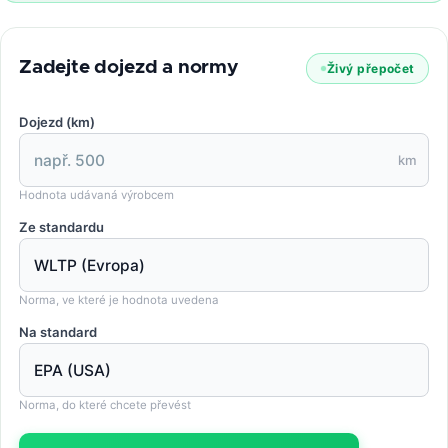
Zadejte dojezd a normy
Živý přepočet
Dojezd (km)
km
Hodnota udávaná výrobcem
Ze standardu
Norma, ve které je hodnota uvedena
Na standard
Norma, do které chcete převést