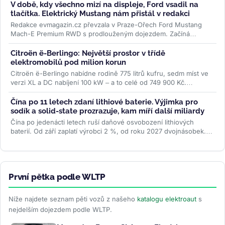
V době, kdy všechno mizí na displeje, Ford vsadil na
tlačítka. Elektrický Mustang nám přistál v redakci
Redakce evmagazin.cz převzala v Praze-Ořech Ford Mustang
Mach-E Premium RWD s prodlouženým dojezdem. Začíná
půlroční test, ve kterém...
>>
Citroën ë-Berlingo: Největší prostor v třídě
elektromobilů pod milion korun
Citroën ë-Berlingo nabídne rodině 775 litrů kufru, sedm míst ve
verzi XL a DC nabíjení 100 kW – a to celé od 749 900 Kč.
Praktický...
>>
Čína po 11 letech zdaní lithiové baterie. Výjimka pro
sodík a solid-state prozrazuje, kam míří další miliardy
Čína po jedenácti letech ruší daňové osvobození lithiových
baterií. Od září zaplatí výrobci 2 %, od roku 2027 dvojnásobek.
Sodíkové...
>>
První pětka podle WLTP
Níže najdete seznam pěti vozů z našeho
katalogu elektroaut
s
nejdelším dojezdem podle WLTP.