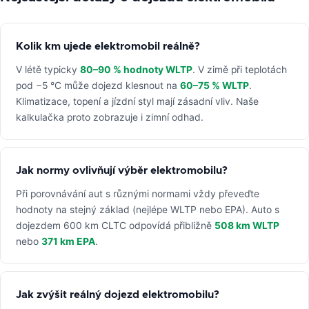
Kolik km ujede elektromobil reálně?
V létě typicky
80–90 % hodnoty WLTP
. V zimě při teplotách
pod −5 °C může dojezd klesnout na
60–75 % WLTP
.
Klimatizace, topení a jízdní styl mají zásadní vliv. Naše
kalkulačka proto zobrazuje i zimní odhad.
Jak normy ovlivňují výběr elektromobilu?
Při porovnávání aut s různými normami vždy převeďte
hodnoty na stejný základ (nejlépe WLTP nebo EPA). Auto s
dojezdem 600 km CLTC odpovídá přibližně
508 km WLTP
nebo
371 km EPA
.
Jak zvýšit reálný dojezd elektromobilu?