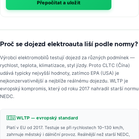
Přepočítat a uložit
Proč se dojezd elektroauta liší podle normy?
Výrobci elektromobilů testují dojezd za různých podmínek —
rychlost, teplota, klimatizace, styl jízdy. Proto CLTC (Čína)
udává typicky nejvyšší hodnoty, zatímco EPA (USA) je
nejkonzervativnější a nejblíže reálnému dojezdu. WLTP je
evropský kompromis, který od roku 2017 nahradil starší normu
NEDC.
🇪🇺 WLTP — evropský standard
Platí v EU od 2017. Testuje se při rychlostech 10–130 km/h,
zahrnuje městský i dálniční provoz. Reálnější než starší NEDC,