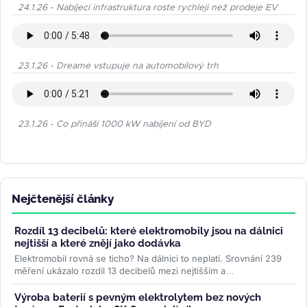
24.1.26 - Nabíjecí infrastruktura roste rychleji než prodeje EV
23.1.26 - Dreame vstupuje na automobilový trh
23.1.26 - Co přináší 1000 kW nabíjení od BYD
Nejčtenější články
Rozdíl 13 decibelů: které elektromobily jsou na dálnici
nejtišší a které znějí jako dodávka
Elektromobil rovná se ticho? Na dálnici to neplatí. Srovnání 239
měření ukázalo rozdíl 13 decibelů mezi nejtišším a
nejhlučnějším...
>>
Výroba baterií s pevným elektrolytem bez nových