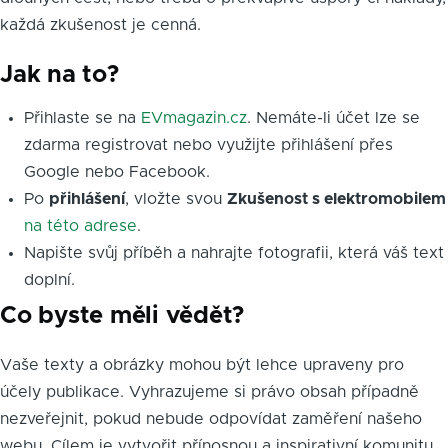
každá zkušenost je cenná.
Jak na to?
Přihlaste se na
EVmagazin.cz
. Nemáte-li účet lze se
zdarma registrovat nebo využijte přihlášení přes
Google nebo Facebook.
Po
přihlášení
, vložte svou
Zkušenost s elektromobilem
na této adrese
.
Napište svůj příběh a nahrajte fotografii, která váš text
doplní.
Co byste měli vědět?
Vaše texty a obrázky mohou být lehce upraveny pro
účely publikace. Vyhrazujeme si právo obsah případně
nezveřejnit, pokud nebude odpovídat zaměření našeho
webu. Cílem je vytvořit přínosnou a inspirativní komunitu