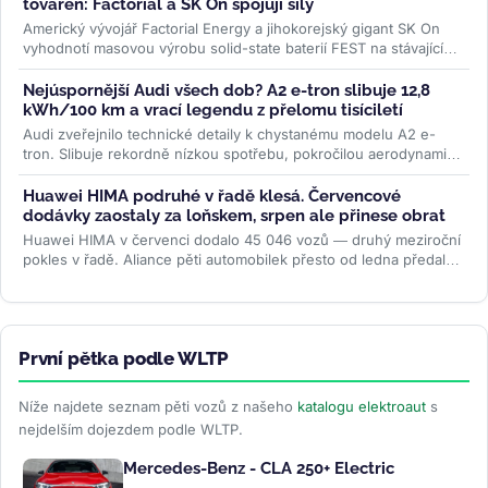
továren: Factorial a SK On spojují síly
Americký vývojář Factorial Energy a jihokorejský gigant SK On
vyhodnotí masovou výrobu solid-state baterií FEST na stávajících
linkách....
>>
Nejúspornější Audi všech dob? A2 e-tron slibuje 12,8
kWh/100 km a vrací legendu z přelomu tisíciletí
Audi zveřejnilo technické detaily k chystanému modelu A2 e-
tron. Slibuje rekordně nízkou spotřebu, pokročilou aerodynamiku
i LFP baterii....
>>
Huawei HIMA podruhé v řadě klesá. Červencové
dodávky zaostaly za loňskem, srpen ale přinese obrat
Huawei HIMA v červenci dodalo 45 046 vozů — druhý meziroční
pokles v řadě. Aliance pěti automobilek přesto od ledna předala
zákazníkům...
>>
První pětka podle WLTP
Níže najdete seznam pěti vozů z našeho
katalogu elektroaut
s
nejdelším dojezdem podle WLTP.
Mercedes-Benz - CLA 250+ Electric