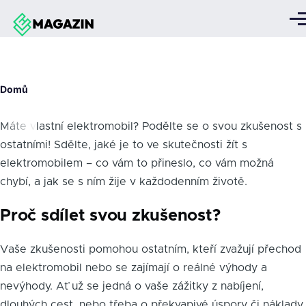
Přejít k hlavnímu obsahu
Me
Drobečková
Domů
navigace
Máte vlastní elektromobil? Podělte se o svou zkušenost s
ostatními! Sdělte, jaké je to ve skutečnosti žít s
elektromobilem – co vám to přineslo, co vám možná
chybí, a jak se s ním žije v každodenním životě.
Proč sdílet svou zkušenost?
Vaše zkušenosti pomohou ostatním, kteří zvažují přechod
na elektromobil nebo se zajímají o reálné výhody a
nevýhody. Ať už se jedná o vaše zážitky z nabíjení,
dlouhých cest, nebo třeba o překvapivé úspory či náklady,