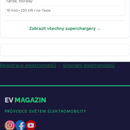
Førde, Norway
16 míst • 250 kW • ne-Tesla
Zobrazit všechny superchargery →
Registrace elektromobilů
·
Srovnání elektromobilů
EV
MAGAZIN
PRŮVODCE SVĚTEM ELEKTROMOBILITY