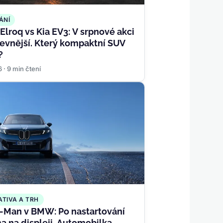
ÁNÍ
Elroq vs Kia EV3: V srpnové akci
 levnější. Který kompaktní SUV
?
6 · 9 min čtení
ATIVA A TRH
-Man v BMW: Po nastartování
a na displeji. Automobilka