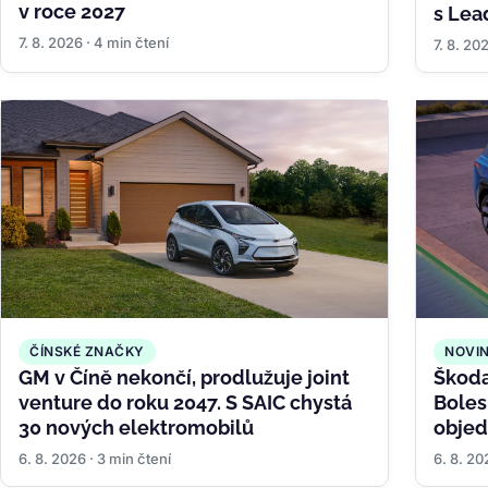
v roce 2027
s Lea
7. 8. 2026 · 4 min čtení
7. 8. 20
ČÍNSKÉ ZNAČKY
NOVI
GM v Číně nekončí, prodlužuje joint
Škoda
venture do roku 2047. S SAIC chystá
Boles
30 nových elektromobilů
objed
nabíj
6. 8. 2026 · 3 min čtení
6. 8. 20