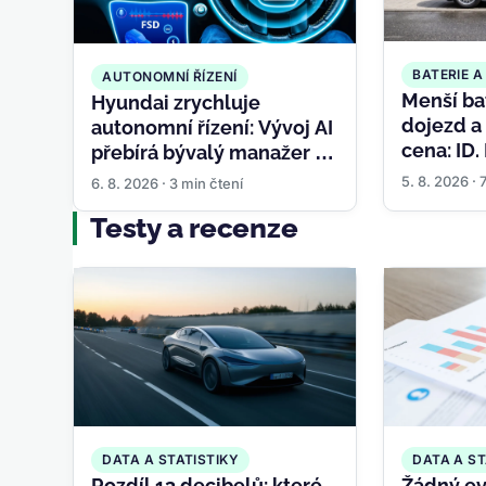
BATERIE 
AUTONOMNÍ ŘÍZENÍ
Menší bat
Hyundai zrychluje
dojezd a 
autonomní řízení: Vývoj AI
cena: ID.
přebírá bývalý manažer z
ukazuje,
Nvidie a Samsungu
5. 8. 2026 · 
6. 8. 2026 · 3 min čtení
elektrom
Testy a recenze
DATA A STATISTIKY
DATA A ST
Rozdíl 13 decibelů: které
Žádný ev