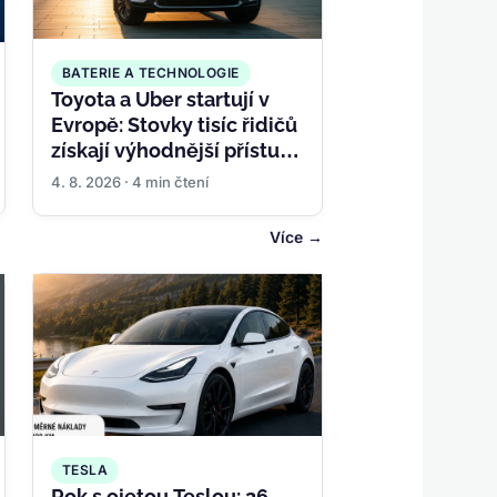
BATERIE A TECHNOLOGIE
Toyota a Uber startují v
Evropě: Stovky tisíc řidičů
získají výhodnější přístup
k hybridům i
4. 8. 2026 · 4 min čtení
elektromobilům
Více
TESLA
Rok s ojetou Teslou: 26