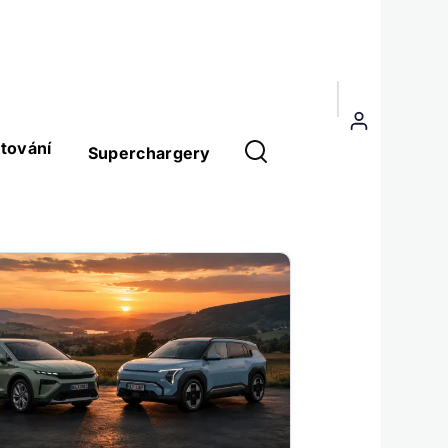
Menu
uživatelského
tování
Superchargery
účtu