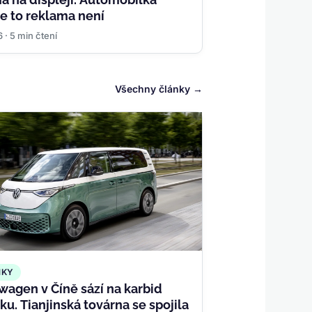
 že to reklama není
6 · 5 min čtení
Všechny články
NKY
wagen v Číně sází na karbid
ku. Tianjinská továrna se spojila