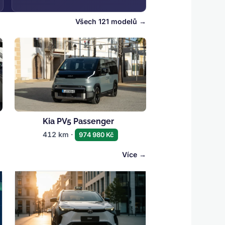
Všech 121 modelů
Kia PV5 Passenger
412 km ·
974 980 Kč
Více