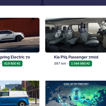
pring Electric 70
Kia PV5 Passenger 7míst
 ·
397 km ·
419 900 Kč
1 044 980 Kč