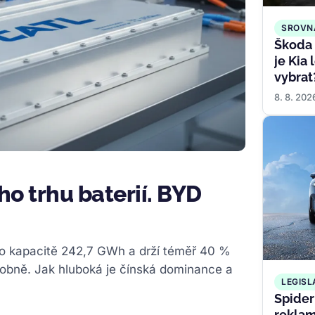
SROVN
Škoda 
je Kia
vybrat
8. 8. 202
o trhu baterií. BYD
 o kapacitě 242,7 GWh a drží téměř 40 %
sobně. Jak hluboká je čínská dominance a
LEGISL
Spider
reklam