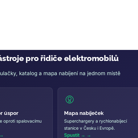
stroje pro řidiče elektromobilů
ulačky, katalog a mapa nabíjení na jednom místě
or úspor
Mapa nabíječek
íte oproti spalovacímu
Superchargery a rychlonabíjecí
stanice v Česku i Evropě.
Spustit →