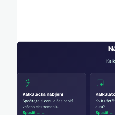
Ná
Kalk
Kalkulačka nabíjení
Kalkulát
Spočítejte si cenu a čas nabití
Kolik ušetř
vašeho elektromobilu.
autu?
Spustit →
Spustit →