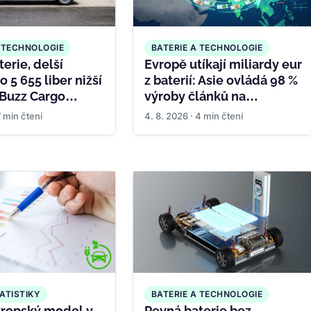
A TECHNOLOGIE
BATERIE A TECHNOLOGIE
erie, delší
Evropě utíkají miliardy eur
o 5 655 liber nižší
z baterií: Asie ovládá 98 %
 Buzz Cargo
výroby článků na
 proč
kontinentu
7 min čtení
4. 8. 2026 · 4 min čtení
obily zlevňují
ATISTIKY
BATERIE A TECHNOLOGIE
ropský model v
Pevná baterie bez