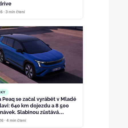
drive
26 · 3 min čtení
NKY
 Peaq se začal vyrábět v Mladé
lavi: 640 km dojezdu a 8 500
návek. Slabinou zůstává
ení
26 · 4 min čtení