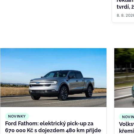
tvrdí,
8. 8. 202
NOVINKY
NOVI
Ford Fathom: elektrický pick-up za
Volks
670 000 Kč s dojezdem 480 km přijde
křemí