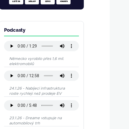
Podcasty
Německo vyrobilo přes 1,6 mil.
elektromobilů
24.1.26 - Nabíjecí infrastruktura
roste rychleji než prodeje EV
23.1.26 - Dreame vstupuje na
automobilový trh