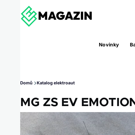
Přejít k hlavnímu obsahu
Hlavní
Novinky
B
Nástroje sub-navigation
navigace
Drobečková
Domů
Katalog elektroaut
navigace
MG ZS EV EMOTIO