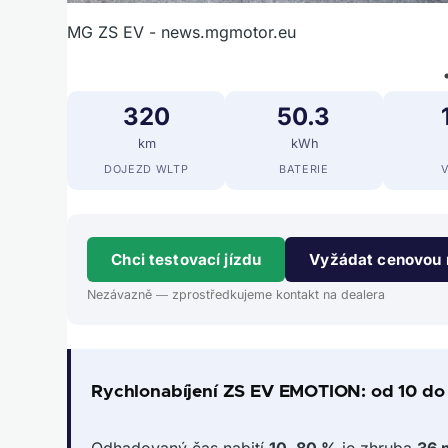
MG ZS EV - news.mgmotor.eu
320
50.3
km
kWh
DOJEZD WLTP
BATERIE
Chci testovací jízdu
Vyžádat cenovou 
Nezávazně — zprostředkujeme kontakt na dealera
Rychlonabíjení ZS EV EMOTION: od 10 do