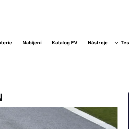
aterie
Nabíjení
Katalog EV
Nástroje
Tes
N