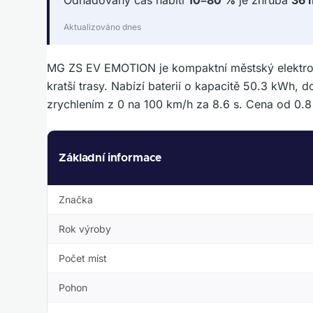
Odhadovaný čas nabití
10–80 %
je zhruba
36 
Aktualizováno dnes
MG ZS EV EMOTION je kompaktní městský elektrom
kratší trasy. Nabízí baterií o kapacitě 50.3 kW
zrychlením z 0 na 100 km/h za 8.6 s. Cena od 0.8 
Základní informace
Značka
Rok výroby
Počet míst
Pohon