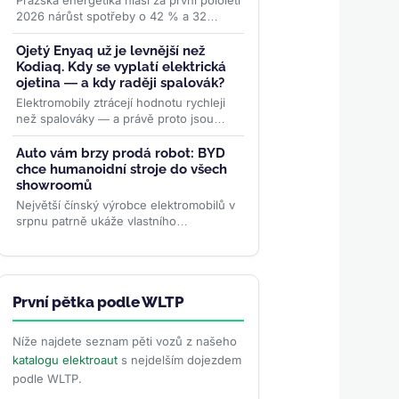
Pražská energetika hlásí za první pololetí
2026 nárůst spotřeby o 42 % a 32
nových stanic. Síť PRE POINT má už 928
stanic a 1 468...
>>
Ojetý Enyaq už je levnější než
Kodiaq. Kdy se vyplatí elektrická
ojetina — a kdy raději spalovák?
Elektromobily ztrácejí hodnotu rychleji
než spalováky — a právě proto jsou
ojetá EV dnes tak výhodná. Prošli jsme
reálné nabídky na...
>>
Auto vám brzy prodá robot: BYD
chce humanoidní stroje do všech
showroomů
Největší čínský výrobce elektromobilů v
srpnu patrně ukáže vlastního
humanoidního robota. Má zákazníkům
předvádět vozy, oživovat...
>>
První pětka podle WLTP
Níže najdete seznam pěti vozů z našeho
katalogu elektroaut
s nejdelším dojezdem
podle WLTP.