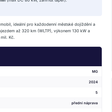
min
(max DC 80 kW, zahrnut taper).
obil, ideální pro každodenní městské dojíždění a
h, dojezdem až 320 km (WLTP), výkonem 130 kW a
mil. Kč.
MG
2024
5
přední náprava