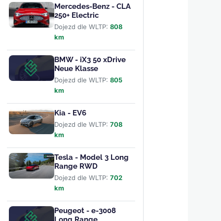
Mercedes-Benz - CLA
250+ Electric
Dojezd dle WLTP:
808
km
BMW - iX3 50 xDrive
Neue Klasse
Dojezd dle WLTP:
805
km
Kia - EV6
Dojezd dle WLTP:
708
km
Tesla - Model 3 Long
Range RWD
Dojezd dle WLTP:
702
km
Peugeot - e-3008
Long Range