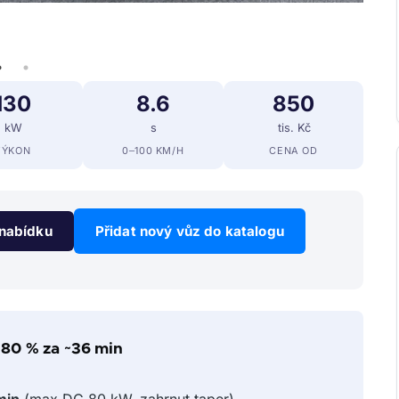
MG Z
130
8.6
850
kW
s
tis. Kč
VÝKON
0–100 KM/H
CENA OD
nabídku
Přidat nový vůz do katalogu
 80 % za ~36 min