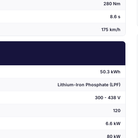
280 Nm
8.6 s
175 km/h
50.3 kWh
Lithium-Iron Phosphate (LPF)
300 - 438 V
120
6.6 kW
80 kW