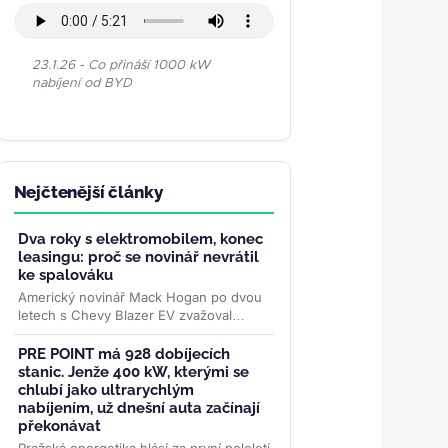
S EV - news.mgmotor.eu
23.1.26 - Co přináší 1000 kW
nabíjení od BYD
Nejčtenější články
Dva roky s elektromobilem, konec
leasingu: proč se novinář nevrátil
ke spalováku
Americký novinář Mack Hogan po dvou
letech s Chevy Blazer EV zvažoval
návrat ke spalovacímu autu. Nakonec
koupil další ojetý elektromobil...
>>
PRE POINT má 928 dobíjecích
stanic. Jenže 400 kW, kterými se
chlubí jako ultrarychlým
nabíjením, už dnešní auta začínají
překonávat