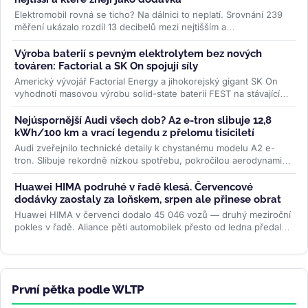
Elektromobil rovná se ticho? Na dálnici to neplatí. Srovnání 239
měření ukázalo rozdíl 13 decibelů mezi nejtišším a
nejhlučnějším...
>>
Výroba baterií s pevným elektrolytem bez nových
továren: Factorial a SK On spojují síly
Americký vývojář Factorial Energy a jihokorejský gigant SK On
vyhodnotí masovou výrobu solid-state baterií FEST na stávajících
linkách....
>>
Nejúspornější Audi všech dob? A2 e-tron slibuje 12,8
kWh/100 km a vrací legendu z přelomu tisíciletí
Audi zveřejnilo technické detaily k chystanému modelu A2 e-
tron. Slibuje rekordně nízkou spotřebu, pokročilou aerodynamiku
i LFP baterii....
>>
Huawei HIMA podruhé v řadě klesá. Červencové
dodávky zaostaly za loňskem, srpen ale přinese obrat
Huawei HIMA v červenci dodalo 45 046 vozů — druhý meziroční
pokles v řadě. Aliance pěti automobilek přesto od ledna předala
zákazníkům...
>>
První pětka podle WLTP