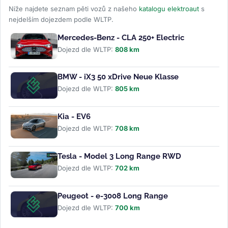
Níže najdete seznam pěti vozů z našeho
katalogu elektroaut
s
nejdelším dojezdem podle WLTP.
Mercedes-Benz - CLA 250+ Electric
Dojezd dle WLTP:
808 km
BMW - iX3 50 xDrive Neue Klasse
Dojezd dle WLTP:
805 km
Kia - EV6
Dojezd dle WLTP:
708 km
Tesla - Model 3 Long Range RWD
Dojezd dle WLTP:
702 km
Peugeot - e-3008 Long Range
Dojezd dle WLTP:
700 km