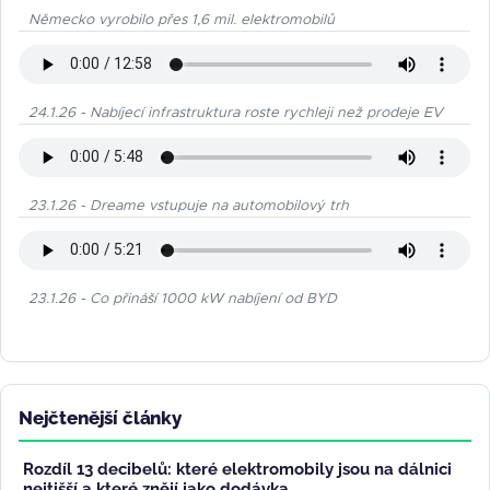
Německo vyrobilo přes 1,6 mil. elektromobilů
24.1.26 - Nabíjecí infrastruktura roste rychleji než prodeje EV
23.1.26 - Dreame vstupuje na automobilový trh
23.1.26 - Co přináší 1000 kW nabíjení od BYD
Nejčtenější články
Rozdíl 13 decibelů: které elektromobily jsou na dálnici
nejtišší a které znějí jako dodávka