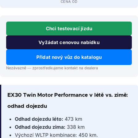
CENA OD
Chci testovací jízdu
Vyžádat cenovou nabídku
Přidat nový vůz do katalogu
Nezávazně — zprostředkujeme kontakt na dealera
EX30 Twin Motor Performance v létě vs. zimě:
odhad dojezdu
Odhad dojezdu léto:
473 km
Odhad dojezdu zima:
338 km
Výchozí WLTP kombinace: 450 km.