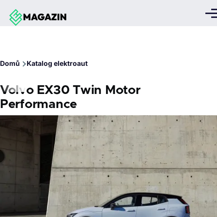
Přejít k hlavnímu obsahu
Me
Drobečková
Domů
Katalog elektroaut
navigace
Volvo EX30 Twin Motor
Performance