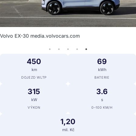
Volvo EX-30 media.volvocars.com
450
69
km
kWh
DOJEZD WLTP
BATERIE
315
3.6
kW
s
VÝKON
0–100 KM/H
1,20
mil. Kč