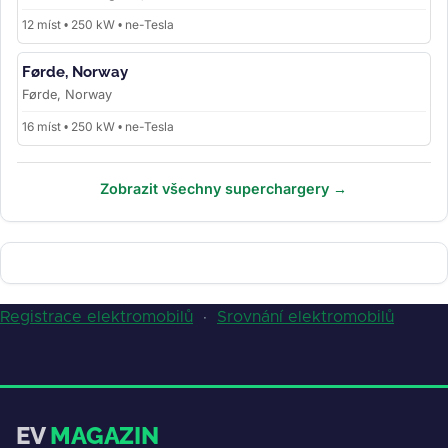
12 míst • 250 kW • ne-Tesla
Førde, Norway
Førde, Norway
16 míst • 250 kW • ne-Tesla
Zobrazit všechny superchargery →
Registrace elektromobilů
·
Srovnání elektromobilů
EV
MAGAZIN