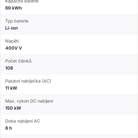
Kapacita baterie
69 kWh
Typ baterie
Li-ion
Napětí
400V V
Počet článků
108
Palubní nabíječka (AC)
11 kW
Max. výkon DC nabíjení
150 kW
Doba nabíjení AC
8 h