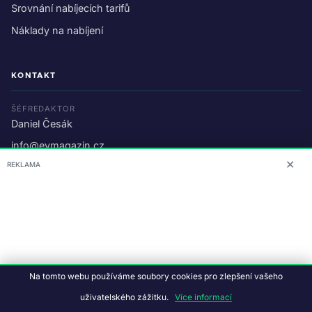
Srovnání nabíjecích tarifů
Náklady na nabíjení
KONTAKT
ŠÉFREDAKTOR
Daniel Česák
info@evmagazin.cz
✕
REKLAMA
O nás
Reklama
© 2026 EV Magazin.
Podmínky a ochrana dat
.
Na tomto webu používáme soubory cookies pro zlepšení vašeho
Data:
CC BY-NC-SA 4.0
·
© OpenStreetMap
uživatelského zážitku.
Více informací
Tvorba webu:
Studiografix