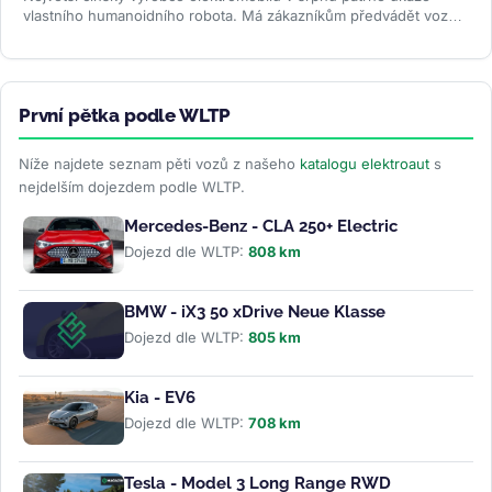
vlastního humanoidního robota. Má zákazníkům předvádět vozy,
oživovat...
>>
První pětka podle WLTP
Níže najdete seznam pěti vozů z našeho
katalogu elektroaut
s
nejdelším dojezdem podle WLTP.
Mercedes-Benz - CLA 250+ Electric
Dojezd dle WLTP:
808 km
BMW - iX3 50 xDrive Neue Klasse
Dojezd dle WLTP:
805 km
Kia - EV6
Dojezd dle WLTP:
708 km
Tesla - Model 3 Long Range RWD