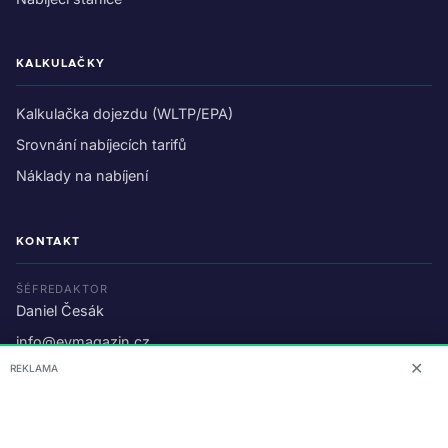
KALKULAČKY
Kalkulačka dojezdu (WLTP/EPA)
Srovnání nabíjecích tarifů
Náklady na nabíjení
KONTAKT
ŠÉFREDAKTOR
Daniel Česák
info@evmagazin.cz
✕
REKLAMA
O nás
Reklama