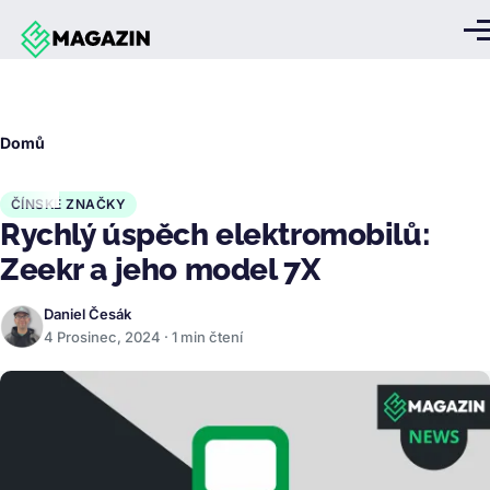
Přejít k hlavnímu obsahu
Me
Drobečková
Domů
navigace
ČÍNSKÉ ZNAČKY
Rychlý úspěch elektromobilů:
Zeekr a jeho model 7X
Daniel Česák
4 Prosinec, 2024 · 1 min čtení