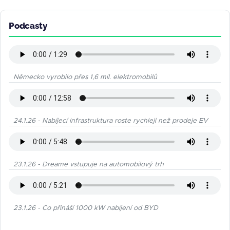
Podcasty
Německo vyrobilo přes 1,6 mil. elektromobilů
24.1.26 - Nabíjecí infrastruktura roste rychleji než prodeje EV
23.1.26 - Dreame vstupuje na automobilový trh
23.1.26 - Co přináší 1000 kW nabíjení od BYD