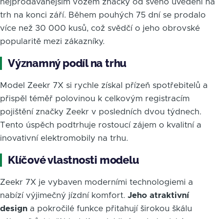
nejprodávanějším vozem značky od svého uvedení na
trh na konci září. Během pouhých 75 dní se prodalo
více než 30 000 kusů, což svědčí o jeho obrovské
popularitě mezi zákazníky.
Významný podíl na trhu
Model Zeekr 7X si rychle získal přízeň spotřebitelů a
přispěl téměř polovinou k celkovým registracím
pojištění značky Zeekr v posledních dvou týdnech.
Tento úspěch podtrhuje rostoucí zájem o kvalitní a
inovativní elektromobily na trhu.
Klíčové vlastnosti modelu
Zeekr 7X je vybaven moderními technologiemi a
nabízí výjimečný jízdní komfort.
Jeho atraktivní
design
a pokročilé funkce přitahují širokou škálu