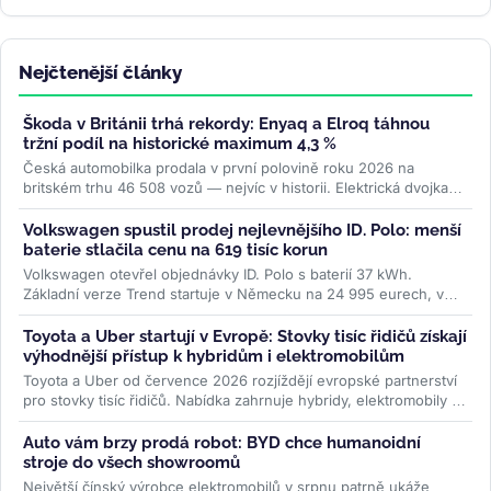
Nejčtenější články
Škoda v Británii trhá rekordy: Enyaq a Elroq táhnou
tržní podíl na historické maximum 4,3 %
Česká automobilka prodala v první polovině roku 2026 na
britském trhu 46 508 vozů — nejvíc v historii. Elektrická dvojka
Enyaq a Elroq...
>>
Volkswagen spustil prodej nejlevnějšího ID. Polo: menší
baterie stlačila cenu na 619 tisíc korun
Volkswagen otevřel objednávky ID. Polo s baterií 37 kWh.
Základní verze Trend startuje v Německu na 24 995 eurech, v
Česku na 619 000 Kč....
>>
Toyota a Uber startují v Evropě: Stovky tisíc řidičů získají
výhodnější přístup k hybridům i elektromobilům
Toyota a Uber od července 2026 rozjíždějí evropské partnerství
pro stovky tisíc řidičů. Nabídka zahrnuje hybridy, elektromobily i
ojetiny...
>>
Auto vám brzy prodá robot: BYD chce humanoidní
stroje do všech showroomů
Největší čínský výrobce elektromobilů v srpnu patrně ukáže