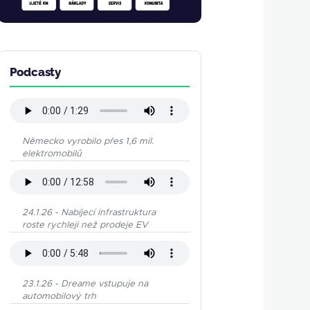
Podcasty
Německo vyrobilo přes 1,6 mil.
elektromobilů
24.1.26 - Nabíjecí infrastruktura
roste rychleji než prodeje EV
23.1.26 - Dreame vstupuje na
automobilový trh