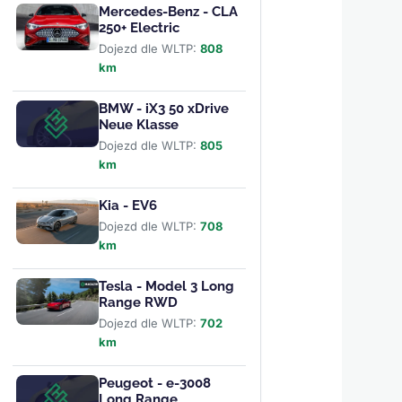
Mercedes-Benz - CLA
250+ Electric
Dojezd dle WLTP:
808
km
BMW - iX3 50 xDrive
Neue Klasse
Dojezd dle WLTP:
805
km
Kia - EV6
Dojezd dle WLTP:
708
km
Tesla - Model 3 Long
Range RWD
Dojezd dle WLTP:
702
km
Peugeot - e-3008
Long Range