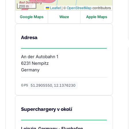
200 m
Leaflet
|
©
OpenStreetMap
contributors
Google Maps
Waze
Apple Maps
Adresa
An der Autobahn 1
6231 Nempitz
Germany
51.2905550, 12.1376230
GPS
Superchargery v okolí
Leipzig, Germany - Flughafen