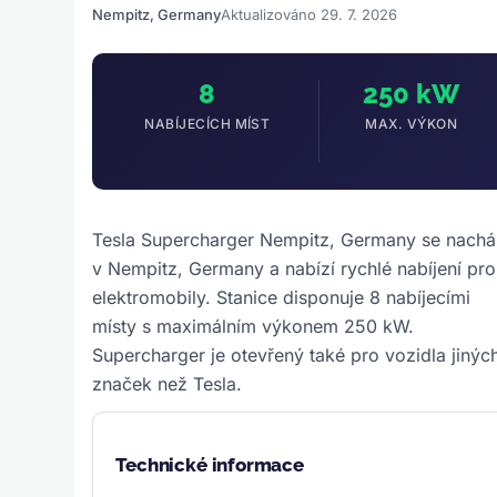
Nempitz, Germany
Aktualizováno 29. 7. 2026
8
250 kW
NABÍJECÍCH MÍST
MAX. VÝKON
Tesla Supercharger Nempitz, Germany se nachá
v Nempitz, Germany a nabízí rychlé nabíjení pro
elektromobily. Stanice disponuje 8 nabíjecími
místy s maximálním výkonem 250 kW.
Supercharger je otevřený také pro vozidla jinýc
značek než Tesla.
Technické informace