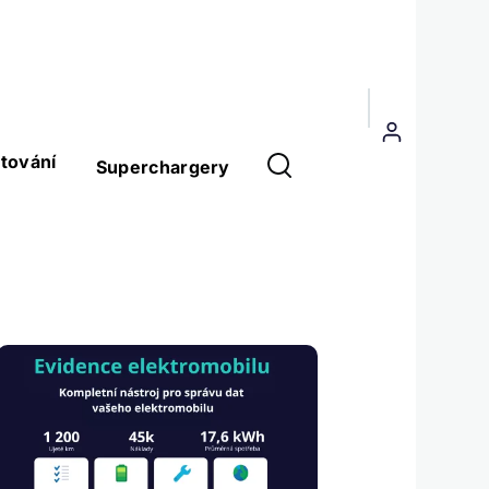
Menu
uživatelského
tování
Superchargery
účtu
Obrázek