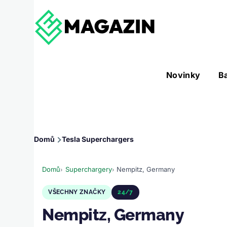
Přejít k hlavnímu obsahu
Hlavní
Novinky
B
Nástroje sub-navigation
navigace
Drobečková
Domů
Tesla Superchargers
navigace
Domů
Superchargery
Nempitz, Germany
VŠECHNY ZNAČKY
24/7
Nempitz, Germany