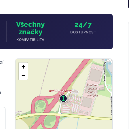
Všechny
24/7
značky
DOSTUPNOST
KOMPATIBILITA
zí
+
−
h