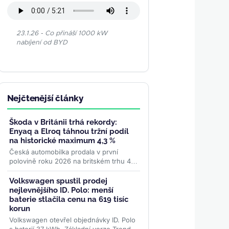
23.1.26 - Co přináší 1000 kW
nabíjení od BYD
Nejčtenější články
Škoda v Británii trhá rekordy:
Enyaq a Elroq táhnou tržní podíl
na historické maximum 4,3 %
Česká automobilka prodala v první
polovině roku 2026 na britském trhu 46
508 vozů — nejvíc v historii. Elektrická
dvojka Enyaq a Elroq...
>>
Volkswagen spustil prodej
nejlevnějšího ID. Polo: menší
baterie stlačila cenu na 619 tisíc
korun
Volkswagen otevřel objednávky ID. Polo