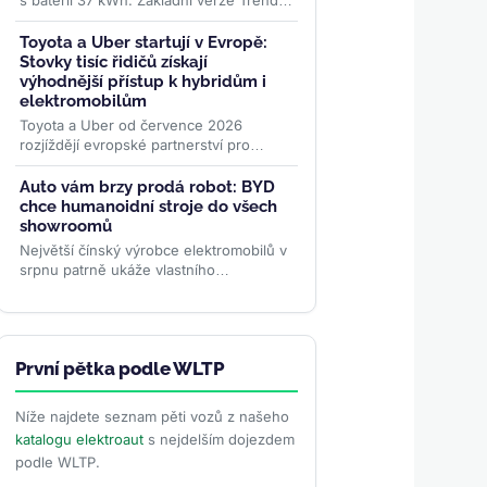
s baterií 37 kWh. Základní verze Trend
startuje v Německu na 24 995 eurech, v
Česku na 619 000 Kč....
>>
Toyota a Uber startují v Evropě:
Stovky tisíc řidičů získají
výhodnější přístup k hybridům i
elektromobilům
Toyota a Uber od července 2026
rozjíždějí evropské partnerství pro
stovky tisíc řidičů. Nabídka zahrnuje
hybridy, elektromobily i ojetiny...
>>
Auto vám brzy prodá robot: BYD
chce humanoidní stroje do všech
showroomů
Největší čínský výrobce elektromobilů v
srpnu patrně ukáže vlastního
humanoidního robota. Má zákazníkům
předvádět vozy, oživovat...
>>
První pětka podle WLTP
Níže najdete seznam pěti vozů z našeho
katalogu elektroaut
s nejdelším dojezdem
podle WLTP.