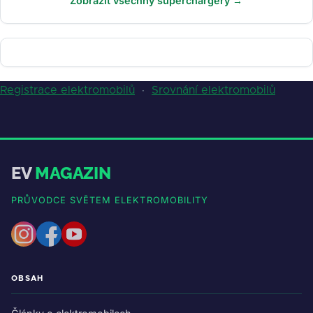
Zobrazit všechny superchargery →
Registrace elektromobilů
·
Srovnání elektromobilů
EV
MAGAZIN
PRŮVODCE SVĚTEM ELEKTROMOBILITY
OBSAH