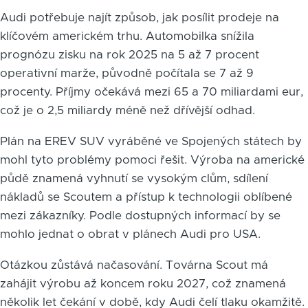
Audi potřebuje najít způsob, jak posílit prodeje na
klíčovém americkém trhu. Automobilka snížila
prognózu zisku na rok 2025 na 5 až 7 procent
operativní marže, původně počítala se 7 až 9
procenty. Příjmy očekává mezi 65 a 70 miliardami eur,
což je o 2,5 miliardy méně než dřívější odhad.
Plán na EREV SUV vyráběné ve Spojených státech by
mohl tyto problémy pomoci řešit. Výroba na americké
půdě znamená vyhnutí se vysokým clům, sdílení
nákladů se Scoutem a přístup k technologii oblíbené
mezi zákazníky. Podle dostupných informací by se
mohlo jednat o obrat v plánech Audi pro USA.
Otázkou zůstává načasování. Továrna Scout má
zahájit výrobu až koncem roku 2027, což znamená
několik let čekání v době, kdy Audi čelí tlaku okamžitě.