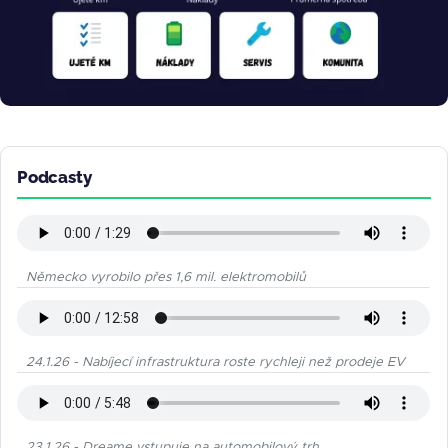
Podcasty
Německo vyrobilo přes 1,6 mil. elektromobilů
24.1.26 - Nabíjecí infrastruktura roste rychleji než prodeje EV
23.1.26 - Dreame vstupuje na automobilový trh