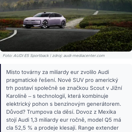
Foto: AUDI E5 Sportback | zdroj: audi-mediacenter.com
Místo továrny za miliardy eur zvolilo Audi
pragmatické řešení. Nové SUV pro americký
trh postaví společně se značkou Scout v Jižní
Karolíně – s technologií, která kombinuje
elektrický pohon s benzinovým generátorem.
Důvod? Trumpova cla děsí. Dovoz z Mexika
stojí Audi 1,3 miliardy eur ročně, model Q5 má
cla 52,5 % a prodeje klesají. Range extender