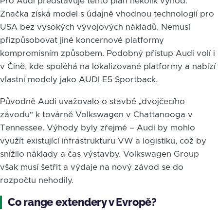
Pro Audi představuje tento plán několik výhod.
Značka získá model s údajně vhodnou technologií pro
USA bez vysokých vývojových nákladů. Nemusí
přizpůsobovat jiné koncernové platformy
kompromisním způsobem. Podobný přístup Audi volí i
v Číně, kde spoléhá na lokalizované platformy a nabízí
vlastní modely jako AUDI E5 Sportback.
Původně Audi uvažovalo o stavbě „dvojčecího
závodu" k továrně Volkswagen v Chattanooga v
Tennessee. Výhody byly zřejmé – Audi by mohlo
využít existující infrastrukturu VW a logistiku, což by
snížilo náklady a čas výstavby. Volkswagen Group
však musí šetřit a výdaje na nový závod se do
rozpočtu nehodily.
Co range extendery v Evropě?