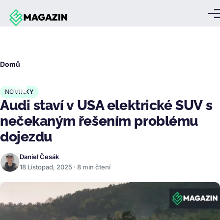
Přejít k hlavnímu obsahu
Me
Drobečková
Domů
navigace
NOVINKY
Audi staví v USA elektrické SUV s
nečekaným řešením problému
dojezdu
Daniel Česák
18 Listopad, 2025 · 8 min čtení