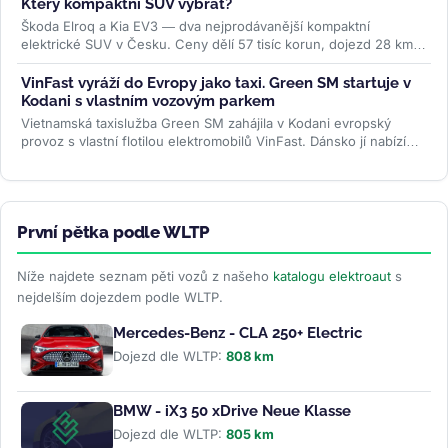
Který kompaktní SUV vybrat?
Škoda Elroq a Kia EV3 — dva nejprodávanější kompaktní
elektrické SUV v Česku. Ceny dělí 57 tisíc korun, dojezd 28 km,
ale auta jsou...
>>
VinFast vyráží do Evropy jako taxi. Green SM startuje v
Kodani s vlastním vozovým parkem
Vietnamská taxislužba Green SM zahájila v Kodani evropský
provoz s vlastní flotilou elektromobilů VinFast. Dánsko jí nabízí
mimořádně...
>>
První pětka podle WLTP
Níže najdete seznam pěti vozů z našeho
katalogu elektroaut
s
nejdelším dojezdem podle WLTP.
Mercedes-Benz - CLA 250+ Electric
Dojezd dle WLTP:
808 km
BMW - iX3 50 xDrive Neue Klasse
Dojezd dle WLTP:
805 km