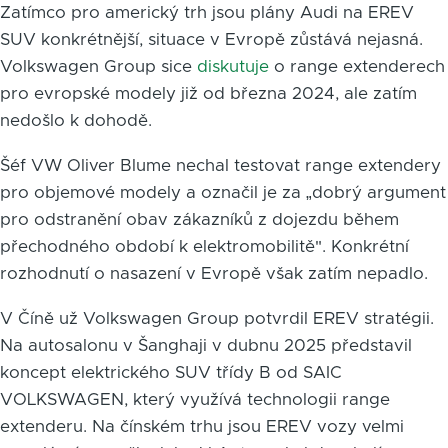
Zatímco pro americký trh jsou plány Audi na EREV
SUV konkrétnější, situace v Evropě zůstává nejasná.
Volkswagen Group sice
diskutuje
o range extenderech
pro evropské modely již od března 2024, ale zatím
nedošlo k dohodě.
Šéf VW Oliver Blume nechal testovat range extendery
pro objemové modely a označil je za „dobrý argument
pro odstranění obav zákazníků z dojezdu během
přechodného období k elektromobilitě". Konkrétní
rozhodnutí o nasazení v Evropě však zatím nepadlo.
V Číně už Volkswagen Group potvrdil EREV stratégii.
Na autosalonu v Šanghaji v dubnu 2025 představil
koncept elektrického SUV třídy B od SAIC
VOLKSWAGEN, který využívá technologii range
extenderu. Na čínském trhu jsou EREV vozy velmi