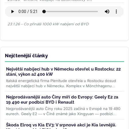
23.1.26 - Co přináší 1000 kW nabíjení od BYD
Nejčtenější články
Největší nabíjecí hub v Německu otevřel u Rostocku: 22
stání, výkon až 400 kW
Italská energetická firma Plenitude otevřela u Rostocku dosud
největší nabíjecí hub v Německu. Komplex v Mönchhagenu
nabídne 22...
>>
Nejprodávanější auto Číny míří do Evropy: Geely E2 za
19 490 eur podbízí BYD i Renault
Nejprodávanější auto Číny roku 2025 začíná v Evropě na 19 490
eurech. Geely E2 — v Číně známé jako Xingyuan — podbízí
BYD...
>>
Škoda Elroq vs Kia EV3: V srpnové akci je Kia levnější.