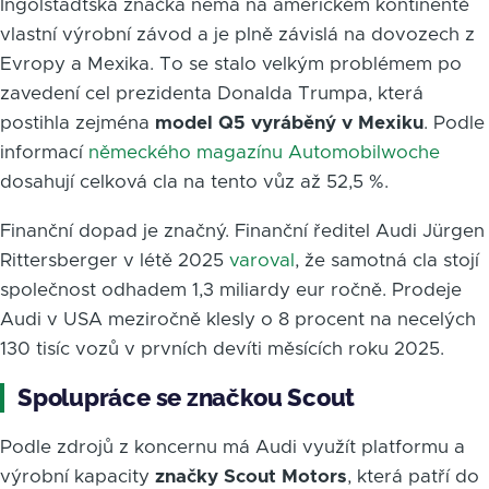
Ingolstadtská značka nemá na americkém kontinentě
vlastní výrobní závod a je plně závislá na dovozech z
Evropy a Mexika. To se stalo velkým problémem po
zavedení cel prezidenta Donalda Trumpa, která
postihla zejména
model Q5 vyráběný v Mexiku
. Podle
informací
německého magazínu Automobilwoche
dosahují celková cla na tento vůz až 52,5 %.
Finanční dopad je značný. Finanční ředitel Audi Jürgen
Rittersberger v létě 2025
varoval
, že samotná cla stojí
společnost odhadem 1,3 miliardy eur ročně. Prodeje
Audi v USA meziročně klesly o 8 procent na necelých
130 tisíc vozů v prvních devíti měsících roku 2025.
Spolupráce se značkou Scout
Podle zdrojů z koncernu má Audi využít platformu a
výrobní kapacity
značky Scout Motors
, která patří do