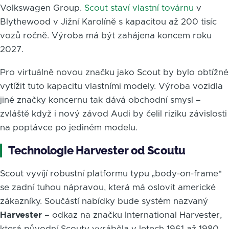
Volkswagen Group.
Scout staví vlastní továrnu
v
Blythewood v Jižní Karolíně s kapacitou až 200 tisíc
vozů ročně. Výroba má být zahájena koncem roku
2027.
Pro virtuálně novou značku jako Scout by bylo obtížné
vytížit tuto kapacitu vlastními modely. Výroba vozidla
jiné značky koncernu tak dává obchodní smysl –
zvláště když i nový závod Audi by čelil riziku závislosti
na poptávce po jediném modelu.
Technologie Harvester od Scoutu
Scout vyvíjí robustní platformu typu „body-on-frame"
se zadní tuhou nápravou, která má oslovit americké
zákazníky. Součástí nabídky bude systém nazvaný
Harvester
– odkaz na značku International Harvester,
která původní Scouty vyráběla v letech 1961 až 1980.