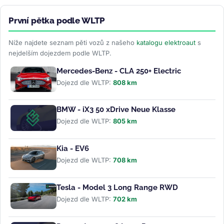
První pětka podle WLTP
Níže najdete seznam pěti vozů z našeho
katalogu elektroaut
s
nejdelším dojezdem podle WLTP.
Mercedes-Benz - CLA 250+ Electric
Dojezd dle WLTP:
808 km
BMW - iX3 50 xDrive Neue Klasse
Dojezd dle WLTP:
805 km
Kia - EV6
Dojezd dle WLTP:
708 km
Tesla - Model 3 Long Range RWD
Dojezd dle WLTP:
702 km