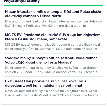
Nejčtenější články
Nissan Interstar-e míří do kempu: Eifelland Relax ukáže
elektrický camper v Düsseldorfu
Eifelland proměnil elektrický Nissan Interstar-e v camper Relax se
čtyřmi místy k jízdě, pevným lůžkem pro dva a topením
napájeným z...
>>
MG ZS EV: Prostorné elektrické SUV s 440 km dojezdem,
které v Česku stojí méně, než čekáte
MG ZS EV nabízí jeden z nejlepších poměrů ceny a výbavy mezi
elektromobily v Česku. Kompaktní SUV s dojezdem až 440 km
WLTP a 7letou...
>>
Švédsko má 67 % nových aut na zásuvku. Vede domácí
Volvo EX40, dotahuje ho Tesla Model Y
Elektromobily a plug-in hybridy dosáhly ve Švédsku ve druhém
čtvrtletí 2026 podílu 67 %. Kraluje domácí Volvo EX40, těsně za
ním Tesla...
>>
BYD Great Han poprvé na silnici: vlajková loď s
dojezdem 1 008 km a nabíjením za pět minut
Nová vlajková loď BYD vyjela poprvé na veřejnou silnici. Great
Han je větší než Tesla Model S, ze 102kilowatthodinové baterie
slibuje až 1...
>>