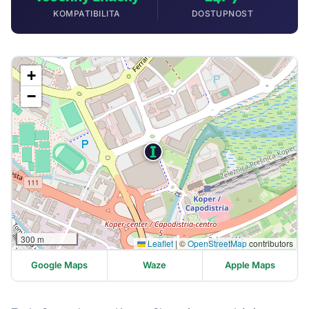
KOMPATIBILITA
DOSTUPNOST
+
−
300 m
Leaflet
|
©
OpenStreetMap
contributors
Google Maps
Waze
Apple Maps