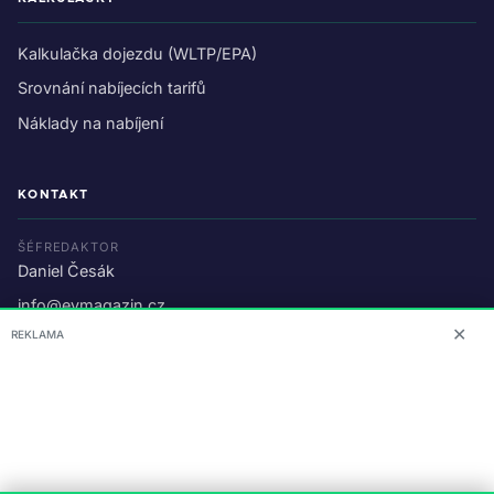
Kalkulačka dojezdu (WLTP/EPA)
Srovnání nabíjecích tarifů
Náklady na nabíjení
KONTAKT
ŠÉFREDAKTOR
Daniel Česák
info@evmagazin.cz
✕
REKLAMA
O nás
Reklama