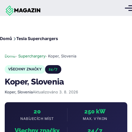
Přejít k hlavnímu obsahu
Me
Drobečková
Domů
Tesla Superchargers
navigace
Domů
Superchargery
Koper, Slovenia
VŠECHNY ZNAČKY
24/7
Koper, Slovenia
Koper, Slovenia
Aktualizováno 3. 8. 2026
20
250 kW
NABÍJECÍCH MÍST
MAX. VÝKON
Všechny značky
24/7