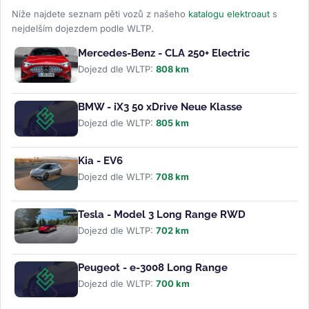
Níže najdete seznam pěti vozů z našeho
katalogu elektroaut
s
nejdelším dojezdem podle WLTP.
Mercedes-Benz - CLA 250+ Electric
Dojezd dle WLTP:
808 km
BMW - iX3 50 xDrive Neue Klasse
Dojezd dle WLTP:
805 km
Kia - EV6
Dojezd dle WLTP:
708 km
Tesla - Model 3 Long Range RWD
Dojezd dle WLTP:
702 km
Peugeot - e-3008 Long Range
Dojezd dle WLTP:
700 km