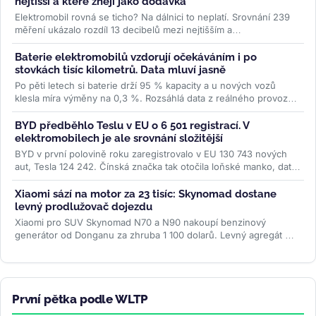
nejtišší a které znějí jako dodávka
Elektromobil rovná se ticho? Na dálnici to neplatí. Srovnání 239
měření ukázalo rozdíl 13 decibelů mezi nejtišším a
nejhlučnějším...
>>
Baterie elektromobilů vzdorují očekáváním i po
stovkách tisíc kilometrů. Data mluví jasně
Po pěti letech si baterie drží 95 % kapacity a u nových vozů
klesla míra výměny na 0,3 %. Rozsáhlá data z reálného provozu
boří mýty,...
>>
BYD předběhlo Teslu v EU o 6 501 registrací. V
elektromobilech je ale srovnání složitější
BYD v první polovině roku zaregistrovalo v EU 130 743 nových
aut, Tesla 124 242. Čínská značka tak otočila loňské manko, data
ACEA ale...
>>
Xiaomi sází na motor za 23 tisíc: Skynomad dostane
levný prodlužovač dojezdu
Xiaomi pro SUV Skynomad N70 a N90 nakoupí benzinový
generátor od Donganu za zhruba 1 100 dolarů. Levný agregát má
spolu s baterií až 76 kWh...
>>
První pětka podle WLTP