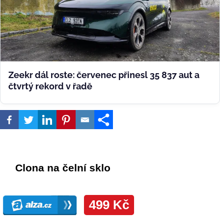
Zeekr dál roste: červenec přinesl 35 837 aut a
čtvrtý rekord v řadě