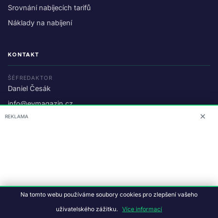
Srovnání nabíjecích tarifů
Náklady na nabíjení
KONTAKT
ŠÉFREDAKTOR
Daniel Česák
info@evmagazin.cz
✕
REKLAMA
O nás
Reklama
© 2026 EV Magazin.
Podmínky a ochrana dat
.
Na tomto webu používáme soubory cookies pro zlepšení vašeho
Data:
CC BY-NC-SA 4.0
·
© OpenStreetMap
uživatelského zážitku.
Více informací
Tvorba webu:
Studiografix