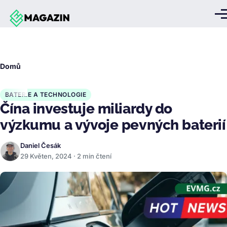
Přejít k hlavnímu obsahu
Me
Drobečková
Domů
navigace
BATERIE A TECHNOLOGIE
Čína investuje miliardy do
výzkumu a vývoje pevných baterií
Daniel Česák
29 Květen, 2024 · 2 min čtení