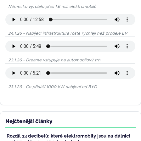
Německo vyrobilo přes 1,6 mil. elektromobilů
24.1.26 - Nabíjecí infrastruktura roste rychleji než prodeje EV
23.1.26 - Dreame vstupuje na automobilový trh
23.1.26 - Co přináší 1000 kW nabíjení od BYD
Nejčtenější články
Rozdíl 13 decibelů: které elektromobily jsou na dálnici