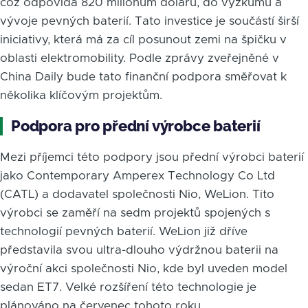
což odpovídá 820 milionům dolarů, do výzkumu a
vývoje pevných baterií. Tato investice je součástí širší
iniciativy, která má za cíl posunout zemi na špičku v
oblasti elektromobility. Podle zprávy zveřejněné v
China Daily bude tato finanční podpora směřovat k
několika klíčovým projektům.
Podpora pro přední výrobce baterií
Mezi příjemci této podpory jsou přední výrobci baterií
jako Contemporary Amperex Technology Co Ltd
(CATL) a dodavatel společnosti Nio, WeLion. Tito
výrobci se zaměří na sedm projektů spojených s
technologií pevných baterií. WeLion již dříve
představila svou ultra-dlouho výdržnou baterii na
výroční akci společnosti Nio, kde byl uveden model
sedan ET7. Velké rozšíření této technologie je
plánováno na červenec tohoto roku.