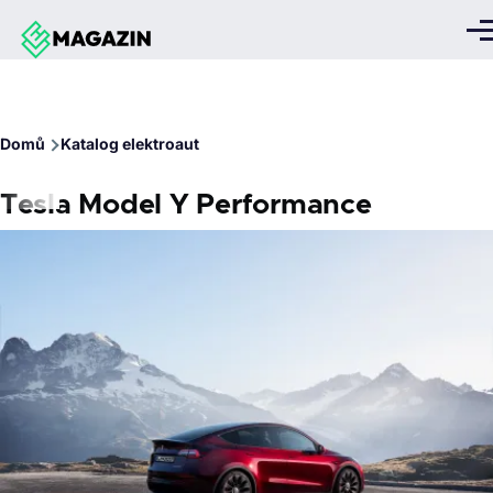
Přejít k hlavnímu obsahu
Me
Drobečková
Domů
Katalog elektroaut
navigace
Tesla Model Y Performance