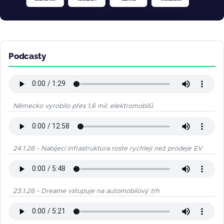
Podcasty
Německo vyrobilo přes 1,6 mil. elektromobilů
24.1.26 - Nabíjecí infrastruktura roste rychleji než prodeje EV
23.1.26 - Dreame vstupuje na automobilový trh