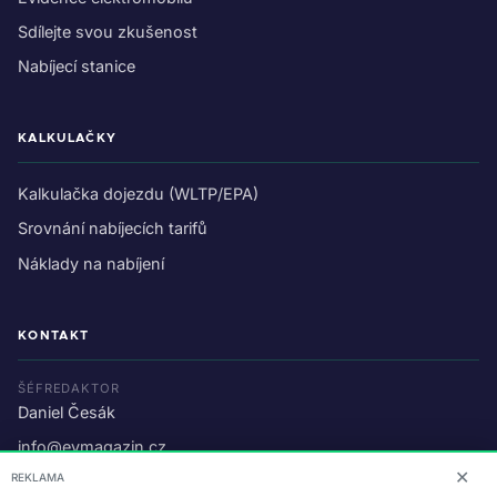
Sdílejte svou zkušenost
Nabíjecí stanice
KALKULAČKY
Kalkulačka dojezdu (WLTP/EPA)
Srovnání nabíjecích tarifů
Náklady na nabíjení
KONTAKT
ŠÉFREDAKTOR
Daniel Česák
info@evmagazin.cz
✕
REKLAMA
O nás