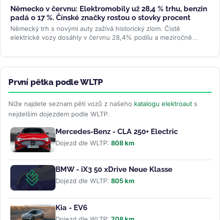
Německo v červnu: Elektromobily už 28,4 % trhu, benzin
padá o 17 %. Čínské značky rostou o stovky procent
Německý trh s novými auty zažívá historický zlom. Čistě
elektrické vozy dosáhly v červnu 28,4% podílu a meziročně
vyskočily o 78 %....
>>
První pětka podle WLTP
Níže najdete seznam pěti vozů z našeho
katalogu elektroaut
s
nejdelším dojezdem podle WLTP.
Mercedes-Benz - CLA 250+ Electric
Dojezd dle WLTP:
808 km
BMW - iX3 50 xDrive Neue Klasse
Dojezd dle WLTP:
805 km
Kia - EV6
Dojezd dle WLTP:
708 km