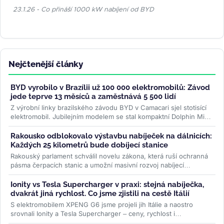
23.1.26 - Co přináší 1000 kW nabíjení od BYD
Nejčtenější články
BYD vyrobilo v Brazílii už 100 000 elektromobilů: Závod
jede teprve 13 měsíců a zaměstnává 5 500 lidí
Z výrobní linky brazilského závodu BYD v Camacari sjel stotisící
elektromobil. Jubilejním modelem se stal kompaktní Dolphin Mini
a...
>>
Rakousko odblokovalo výstavbu nabíječek na dálnicích:
Každých 25 kilometrů bude dobíjecí stanice
Rakouský parlament schválil novelu zákona, která ruší ochranná
pásma čerpacích stanic a umožní masivní rozvoj nabíjecí
infrastruktury....
>>
Ionity vs Tesla Supercharger v praxi: stejná nabíječka,
dvakrát jiná rychlost. Co jsme zjistili na cestě Itálií
S elektromobilem XPENG G6 jsme projeli jih Itálie a naostro
srovnali Ionity a Tesla Supercharger – ceny, rychlost i
spolehlivost. Na stejné...
>>