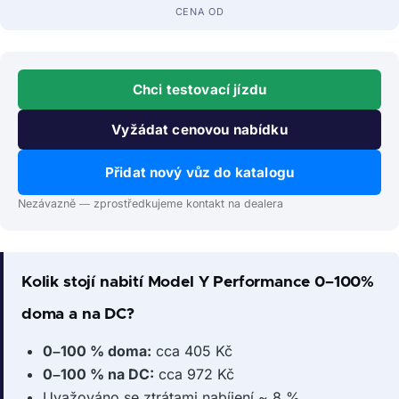
CENA OD
Chci testovací jízdu
Vyžádat cenovou nabídku
Přidat nový vůz do katalogu
Nezávazně — zprostředkujeme kontakt na dealera
Kolik stojí nabití Model Y Performance 0–100%
doma a na DC?
0–100 % doma:
cca 405 Kč
0–100 % na DC:
cca 972 Kč
Uvažováno se ztrátami nabíjení ~ 8 %.