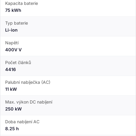
Kapacita baterie
75 kWh
Typ baterie
Li-ion
Napětí
400V V
Počet článků
4416
Palubní nabíječka (AC)
11 kW
Max. výkon DC nabíjení
250 kW
Doba nabíjení AC
8.25 h