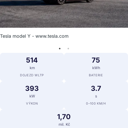
Tesla model Y - www.tesla.com
514
75
km
kWh
DOJEZD WLTP
BATERIE
393
3.7
kW
s
VÝKON
0–100 KM/H
1,70
mil. Kč