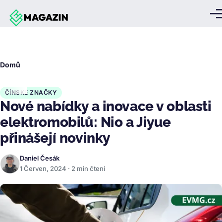
Přejít k hlavnímu obsahu
Me
Drobečková
Domů
navigace
ČÍNSKÉ ZNAČKY
Nové nabídky a inovace v oblasti
elektromobilů: Nio a Jiyue
přinášejí novinky
Daniel Česák
1 Červen, 2024 · 2 min čtení