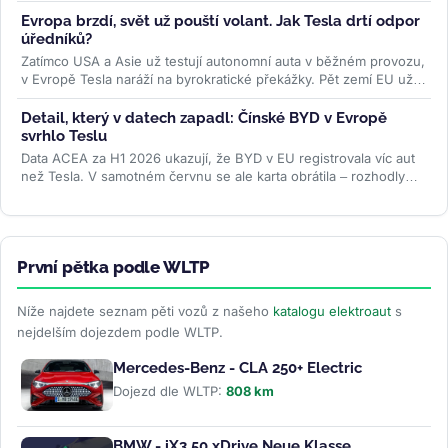
Trumpova...
>>
Evropa brzdí, svět už pouští volant. Jak Tesla drtí odpor
úředníků?
Zatímco USA a Asie už testují autonomní auta v běžném provozu,
v Evropě Tesla naráží na byrokratické překážky. Pět zemí EU už
ale...
>>
Detail, který v datech zapadl: Čínské BYD v Evropě
svrhlo Teslu
Data ACEA za H1 2026 ukazují, že BYD v EU registrovala víc aut
než Tesla. V samotném červnu se ale karta obrátila – rozhodly
ceny paliv i...
>>
První pětka podle WLTP
Níže najdete seznam pěti vozů z našeho
katalogu elektroaut
s
nejdelším dojezdem podle WLTP.
Mercedes-Benz - CLA 250+ Electric
Dojezd dle WLTP:
808 km
BMW - iX3 50 xDrive Neue Klasse