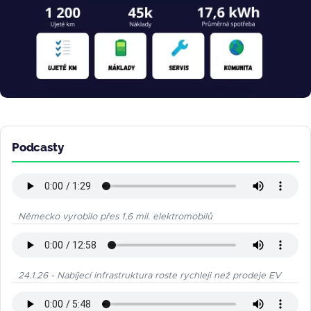
Podcasty
Německo vyrobilo přes 1,6 mil. elektromobilů
24.1.26 - Nabíjecí infrastruktura roste rychleji než prodeje EV