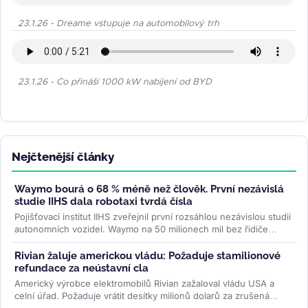
23.1.26 - Dreame vstupuje na automobilový trh
23.1.26 - Co přináší 1000 kW nabíjení od BYD
Nejčtenější články
Waymo bourá o 68 % méně než člověk. První nezávislá
studie IIHS dala robotaxi tvrdá čísla
Pojišťovací institut IIHS zveřejnil první rozsáhlou nezávislou studii
autonomních vozidel. Waymo na 50 milionech mil bez řidiče
bouralo o...
>>
Rivian žaluje americkou vládu: Požaduje stamilionové
refundace za neústavní cla
Americký výrobce elektromobilů Rivian zažaloval vládu USA a
celní úřad. Požaduje vrátit desítky milionů dolarů za zrušená