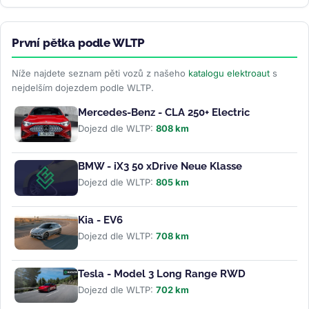
První pětka podle WLTP
Níže najdete seznam pěti vozů z našeho
katalogu elektroaut
s
nejdelším dojezdem podle WLTP.
Mercedes-Benz - CLA 250+ Electric
Dojezd dle WLTP:
808 km
BMW - iX3 50 xDrive Neue Klasse
Dojezd dle WLTP:
805 km
Kia - EV6
Dojezd dle WLTP:
708 km
Tesla - Model 3 Long Range RWD
Dojezd dle WLTP:
702 km