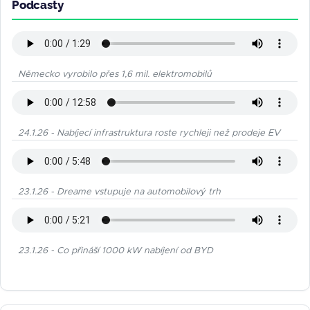
Podcasty
Německo vyrobilo přes 1,6 mil. elektromobilů
24.1.26 - Nabíjecí infrastruktura roste rychleji než prodeje EV
23.1.26 - Dreame vstupuje na automobilový trh
23.1.26 - Co přináší 1000 kW nabíjení od BYD