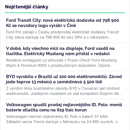
Nejčtenější články
Ford Transit City: nová elektrická dodávka od 798 900
Kč se navzdory logu vyrábí v Číně
Ford Pro zahájil v Česku předprodej elektrické dodávky Transit
City, která startuje na 798 900 Kč bez DPH a v městském
provozu ujede až 381...
>>
V době, kdy všechno mizí na displeje, Ford vsadil na
tlačítka. Elektrický Mustang nám přistál v redakci
Redakce evmagazin.cz převzala v Praze-Ořech Ford Mustang
Mach-E Premium RWD s prodlouženým dojezdem. Začíná
půlroční test, ve kterém...
>>
BYD vyrobilo v Brazílii už 100 000 elektromobilů: Závod
jede teprve 13 měsíců a zaměstnává 5 500 lidí
Z výrobní linky brazilského závodu BYD v Camacari sjel stotisící
elektromobil. Jubilejním modelem se stal kompaktní Dolphin Mini
a...
>>
Volkswagen spustil prodej nejlevnějšího ID. Polo: menší
baterie stlačila cenu na 619 tisíc korun
Volkswagen otevřel objednávky ID. Polo s baterií 37 kWh.
Základní verze Trend startuje v Německu na 24 995 eurech, v
Česku na 619 000 Kč....
>>