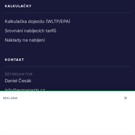
KALKULAČKY
Kalkulačka dojezdu (WLTP/EPA)
Srovnání nabíjecích tarifů
Náklady na nabíjení
KONTAKT
ŠÉFREDAKTOR
Daniel Česák
info@evmagazin.cz
✕
REKLAMA
O nás
Reklama