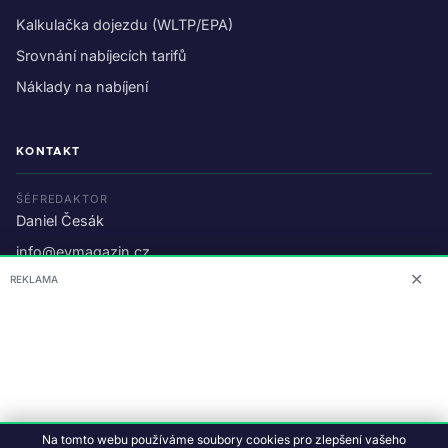
Kalkulačka dojezdu (WLTP/EPA)
Srovnání nabíjecích tarifů
Náklady na nabíjení
KONTAKT
ŠÉFREDAKTOR
Daniel Česák
info@evmagazin.cz
✕
REKLAMA
O nás
Reklama
© 2026 EV Magazin.
Podmínky a ochrana dat
.
Na tomto webu používáme soubory cookies pro zlepšení vašeho