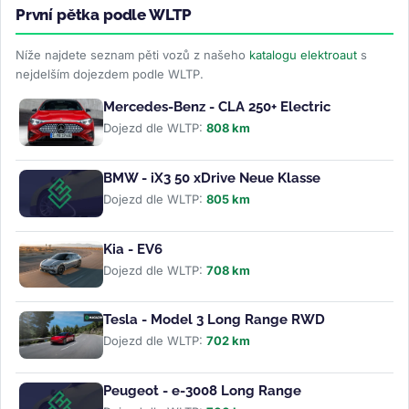
První pětka podle WLTP
Níže najdete seznam pěti vozů z našeho
katalogu elektroaut
s
nejdelším dojezdem podle WLTP.
Mercedes-Benz - CLA 250+ Electric
Dojezd dle WLTP:
808 km
BMW - iX3 50 xDrive Neue Klasse
Dojezd dle WLTP:
805 km
Kia - EV6
Dojezd dle WLTP:
708 km
Tesla - Model 3 Long Range RWD
Dojezd dle WLTP:
702 km
Peugeot - e-3008 Long Range