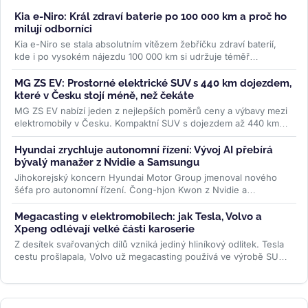
Kia e-Niro: Král zdraví baterie po 100 000 km a proč ho
milují odborníci
Kia e-Niro se stala absolutním vítězem žebříčku zdraví baterií,
kde i po vysokém nájezdu 100 000 km si udržuje téměř
původní...
>>
MG ZS EV: Prostorné elektrické SUV s 440 km dojezdem,
které v Česku stojí méně, než čekáte
MG ZS EV nabízí jeden z nejlepších poměrů ceny a výbavy mezi
elektromobily v Česku. Kompaktní SUV s dojezdem až 440 km
WLTP a 7letou...
>>
Hyundai zrychluje autonomní řízení: Vývoj AI přebírá
bývalý manažer z Nvidie a Samsungu
Jihokorejský koncern Hyundai Motor Group jmenoval nového
šéfa pro autonomní řízení. Čong-hjon Kwon z Nvidie a
Samsungu má značku posunout...
>>
Megacasting v elektromobilech: jak Tesla, Volvo a
Xpeng odlévají velké části karoserie
Z desítek svařovaných dílů vzniká jediný hliníkový odlitek. Tesla
cestu prošlapala, Volvo už megacasting používá ve výrobě SUV
EX60 a...
>>