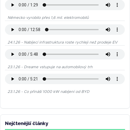
Německo vyrobilo přes 1,6 mil. elektromobilů
24.1.26 - Nabíjecí infrastruktura roste rychleji než prodeje EV
23.1.26 - Dreame vstupuje na automobilový trh
23.1.26 - Co přináší 1000 kW nabíjení od BYD
Nejčtenější články