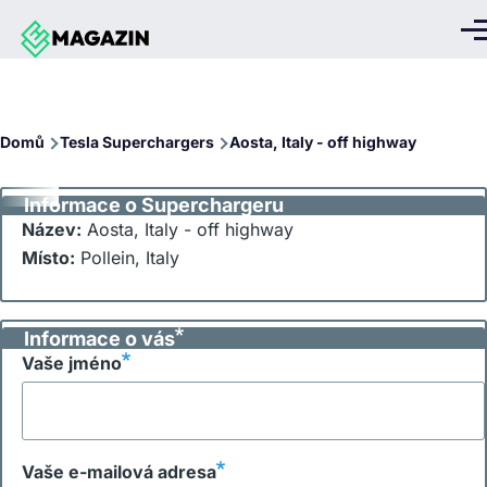
Přejít k hlavnímu obsahu
Me
Drobečková
Domů
Tesla Superchargers
Aosta, Italy - off highway
navigace
Informace o Superchargeru
Název:
Aosta, Italy - off highway
Místo:
Pollein, Italy
Informace o vás
Vaše jméno
Vaše e-mailová adresa