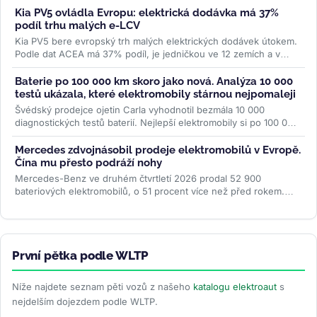
Kia PV5 ovládla Evropu: elektrická dodávka má 37%
podíl trhu malých e-LCV
Kia PV5 bere evropský trh malých elektrických dodávek útokem.
Podle dat ACEA má 37% podíl, je jedničkou ve 12 zemích a v
Británii...
>>
Baterie po 100 000 km skoro jako nová. Analýza 10 000
testů ukázala, které elektromobily stárnou nejpomaleji
Švédský prodejce ojetin Carla vyhodnotil bezmála 10 000
diagnostických testů baterií. Nejlepší elektromobily si po 100 000
km drží přes...
>>
Mercedes zdvojnásobil prodeje elektromobilů v Evropě.
Čína mu přesto podráží nohy
Mercedes-Benz ve druhém čtvrtletí 2026 prodal 52 900
bateriových elektromobilů, o 51 procent více než před rokem.
Evropa rostla o 87 procent...
>>
První pětka podle WLTP
Níže najdete seznam pěti vozů z našeho
katalogu elektroaut
s
nejdelším dojezdem podle WLTP.