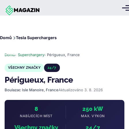
Přejít k hlavnímu obsahu
Me
Drobečková
Domů
Tesla Superchargers
navigace
Domů
Superchargery
Périgueux, France
VŠECHNY ZNAČKY
24/7
Périgueux, France
Boulazac Isle Manoire, France
Aktualizováno 3. 8. 2026
8
250 kW
NABÍJECÍCH MÍST
MAX. VÝKON
Všechny značky
24/7