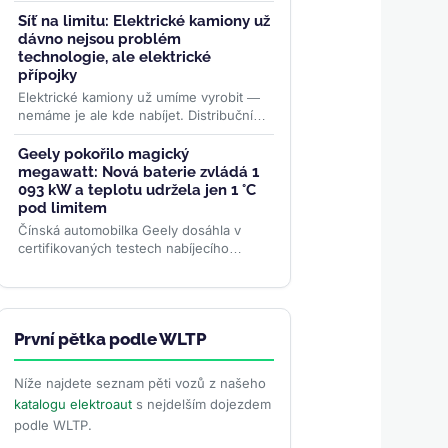
Kč patří verzi Trend, kterou ceník sám
označuje jako „již brzy"....
>>
Síť na limitu: Elektrické kamiony už
dávno nejsou problém
technologie, ale elektrické
přípojky
Elektrické kamiony už umíme vyrobit —
nemáme je ale kde nabíjet. Distribuční
síť je největší brzdou elektrifikace
nákladní dopravy....
>>
Geely pokořilo magický
megawatt: Nová baterie zvládá 1
093 kW a teplotu udržela jen 1 °C
pod limitem
Čínská automobilka Geely dosáhla v
certifikovaných testech nabíjecího
výkonu 1 093 kW na straně vozidla. Její
LFP baterie Aegis Gold Brick...
>>
První pětka podle WLTP
Níže najdete seznam pěti vozů z našeho
katalogu elektroaut
s nejdelším dojezdem
podle WLTP.