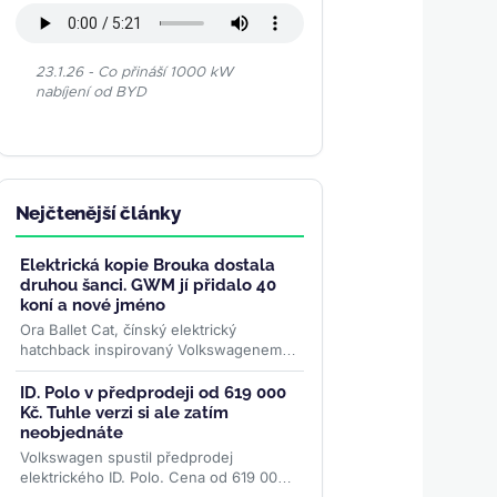
23.1.26 - Co přináší 1000 kW
nabíjení od BYD
Nejčtenější články
Elektrická kopie Brouka dostala
druhou šanci. GWM jí přidalo 40
koní a nové jméno
Ora Ballet Cat, čínský elektrický
hatchback inspirovaný Volkswagenem
Beetle, se stal jedním z největších
propadáků značky GWM. Za čtyři...
>>
ID. Polo v předprodeji od 619 000
Kč. Tuhle verzi si ale zatím
neobjednáte
Volkswagen spustil předprodej
elektrického ID. Polo. Cena od 619 000