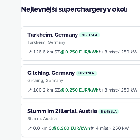
Nejlevnější superchargery v okolí
Türkheim, Germany
NE-TESLA
Türkheim, Germany
📍 126.6 km SZ
💰 0.250 EUR/kWh
🔌 8 míst
⚡ 250 kW
Gilching, Germany
NE-TESLA
Gilching, Germany
📍 100.2 km SZ
💰 0.250 EUR/kWh
🔌 8 míst
⚡ 250 kW
Stumm im Zillertal, Austria
NE-TESLA
Stumm, Austria
📍 0.0 km S
💰 0.260 EUR/kWh
🔌 4 míst
⚡ 250 kW