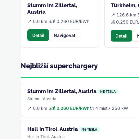
Stumm im Zillertal,
Türkheim,
Austria
📍 126.6 km 
📍 0.0 km S
💰 0.260 EUR/kWh
💰 0.250 EU
Detail
Navigovat
Detail
Nejbližší superchargery
Stumm im Zillertal, Austria
NE-TESLA
Stumm, Austria
📍 0.0 km S
💰 0.260 EUR/kWh
🔌 4 míst
⚡ 250 kW
Hall in Tirol, Austria
NE-TESLA
Hall in Tirol, Austria