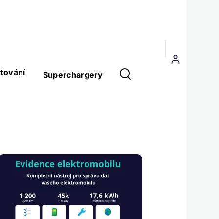
Menu
uživatelského
tování
Superchargery
účtu
Obrázek