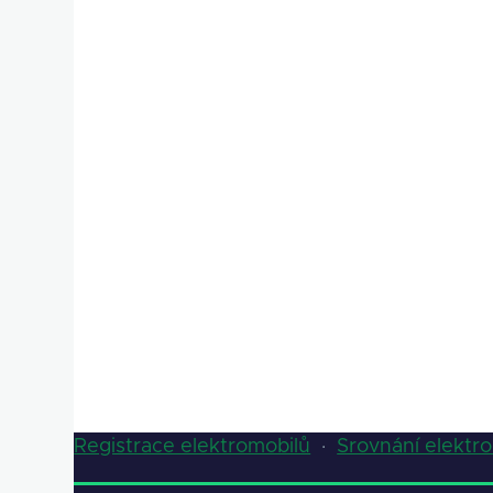
Registrace elektromobilů
·
Srovnání elektr