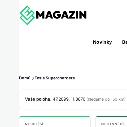
Přejít k hlavnímu obsahu
Hlavní
Novinky
B
Nástroje sub-navigation
navigace
Drobečková
Domů
Tesla Superchargers
navigace
Vaše poloha:
47.2899, 11.8876
(hledáme do 150 km)
NEJBLIŽŠÍ
NEJLEVNĚJŠÍ