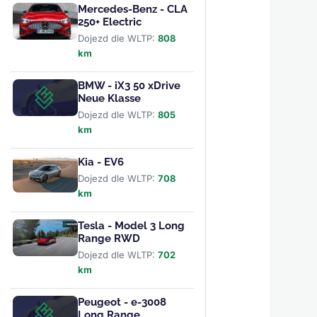
Mercedes-Benz - CLA
250+ Electric
Dojezd dle WLTP:
808
km
BMW - iX3 50 xDrive
Neue Klasse
Dojezd dle WLTP:
805
km
Kia - EV6
Dojezd dle WLTP:
708
km
Tesla - Model 3 Long
Range RWD
Dojezd dle WLTP:
702
km
Peugeot - e-3008
Long Range