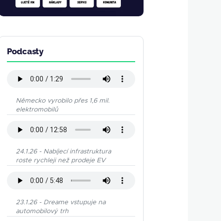
Podcasty
Německo vyrobilo přes 1,6 mil.
elektromobilů
24.1.26 - Nabíjecí infrastruktura
roste rychleji než prodeje EV
23.1.26 - Dreame vstupuje na
automobilový trh