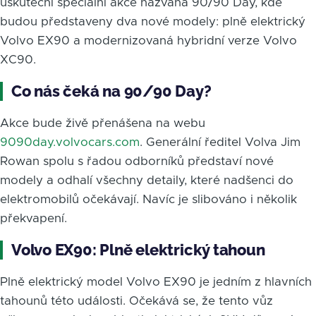
uskuteční speciální akce nazvaná 90/90 Day, kde
budou představeny dva nové modely: plně elektrický
Volvo EX90 a modernizovaná hybridní verze Volvo
XC90.
Co nás čeká na 90/90 Day?
Akce bude živě přenášena na webu
9090day.volvocars.com
. Generální ředitel Volva Jim
Rowan spolu s řadou odborníků představí nové
modely a odhalí všechny detaily, které nadšenci do
elektromobilů očekávají. Navíc je slibováno i několik
překvapení.
Volvo EX90: Plně elektrický tahoun
Plně elektrický model Volvo EX90 je jedním z hlavních
tahounů této události. Očekává se, že tento vůz