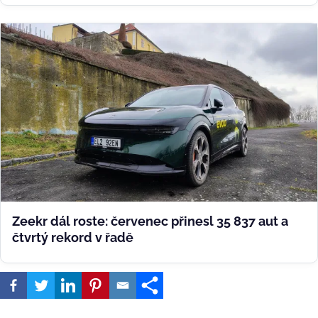
Zeekr dál roste: červenec přinesl 35 837 aut a
čtvrtý rekord v řadě