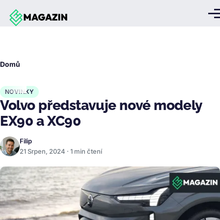
Přejít k hlavnímu obsahu
Me
Drobečková
Domů
navigace
NOVINKY
Volvo představuje nové modely
EX90 a XC90
Filip
21 Srpen, 2024 · 1 min čtení