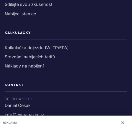
Sdílejte svou zkušenost
Nabíjecí stanice
KALKULAČKY
Kalkulačka dojezdu (WLTP/EPA)
Srovnání nabíjecích tarifů
Náklady na nabíjení
KONTAKT
ŠÉFREDAKTOR
Daniel Česák
info@evmagazin.cz
✕
REKLAMA
O nás