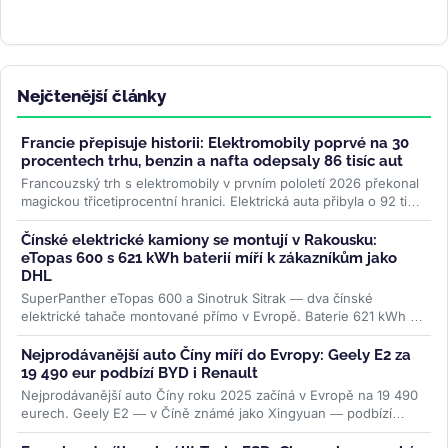
Nejčtenější články
Francie přepisuje historii: Elektromobily poprvé na 30
procentech trhu, benzin a nafta odepsaly 86 tisíc aut
Francouzský trh s elektromobily v prvním pololetí 2026 překonal
magickou třicetiprocentní hranici. Elektrická auta přibyla o 92 tisíc
kusů...
>>
Čínské elektrické kamiony se montují v Rakousku:
eTopas 600 s 621 kWh baterií míří k zákazníkům jako
DHL
SuperPanther eTopas 600 a Sinotruk Sitrak — dva čínské
elektrické tahače montované přímo v Evropě. Baterie 621 kWh od
CATL, reálný...
>>
Nejprodávanější auto Číny míří do Evropy: Geely E2 za
19 490 eur podbízí BYD i Renault
Nejprodávanější auto Číny roku 2025 začíná v Evropě na 19 490
eurech. Geely E2 — v Číně známé jako Xingyuan — podbízí
BYD...
>>