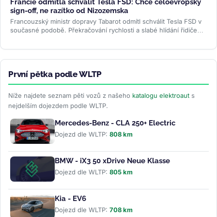
Francie odmítla schválit Tesla FSD: Chce celoevropský
sign-off, ne razítko od Nizozemska
Francouzský ministr dopravy Tabarot odmítl schválit Tesla FSD v
současné podobě. Překračování rychlosti a slabé hlídání řidiče
ve...
>>
První pětka podle WLTP
Níže najdete seznam pěti vozů z našeho
katalogu elektroaut
s
nejdelším dojezdem podle WLTP.
Mercedes-Benz - CLA 250+ Electric
Dojezd dle WLTP:
808 km
BMW - iX3 50 xDrive Neue Klasse
Dojezd dle WLTP:
805 km
Kia - EV6
Dojezd dle WLTP:
708 km