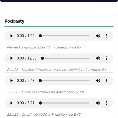
Podcasty
Německo vyrobilo přes 1,6 mil. elektromobilů
24.1.26 - Nabíjecí infrastruktura roste rychleji než prodeje EV
23.1.26 - Dreame vstupuje na automobilový trh
23.1.26 - Co přináší 1000 kW nabíjení od BYD