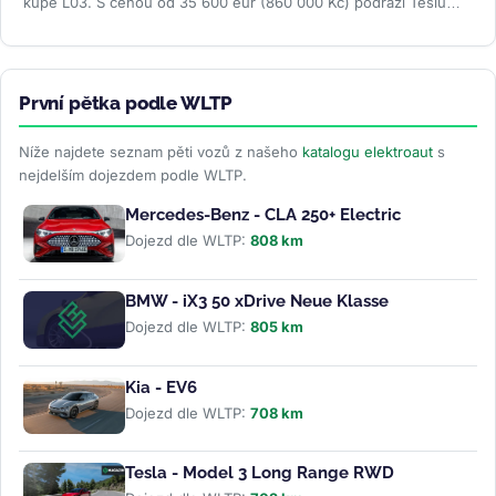
kupé L03. S cenou od 35 600 eur (860 000 Kč) podráží Teslu
Model Y, Hyundai Ioniq 5 i...
>>
První pětka podle WLTP
Níže najdete seznam pěti vozů z našeho
katalogu elektroaut
s
nejdelším dojezdem podle WLTP.
Mercedes-Benz - CLA 250+ Electric
Dojezd dle WLTP:
808 km
BMW - iX3 50 xDrive Neue Klasse
Dojezd dle WLTP:
805 km
Kia - EV6
Dojezd dle WLTP:
708 km
Tesla - Model 3 Long Range RWD