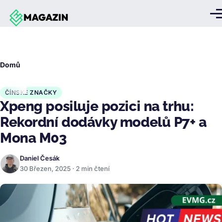
Přejít k hlavnímu obsahu
Me
Drobečková
Domů
navigace
ČÍNSKÉ ZNAČKY
Xpeng posiluje pozici na trhu:
Rekordní dodávky modelů P7+ a
Mona M03
Daniel Česák
30 Březen, 2025 · 2 min čtení