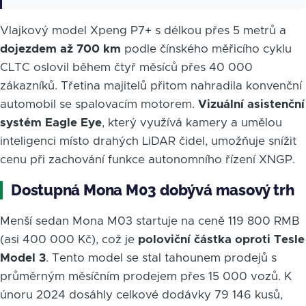
Vlajkový model Xpeng P7+ s délkou přes 5 metrů a
dojezdem až 700 km
podle čínského měřicího cyklu
CLTC oslovil během čtyř měsíců přes 40 000
zákazníků. Třetina majitelů přitom nahradila konvenční
automobil se spalovacím motorem.
Vizuální asistenční
systém Eagle Eye
, který využívá kamery a umělou
inteligenci místo drahých LiDAR čidel, umožňuje snížit
cenu při zachování funkce autonomního řízení XNGP.
Dostupná Mona M03 dobývá masový trh
Menší sedan Mona M03 startuje na ceně 119 800 RMB
(asi 400 000 Kč), což je
poloviční částka oproti Tesle
Model 3
. Tento model se stal tahounem prodejů s
průměrným měsíčním prodejem přes 15 000 vozů. K
únoru 2024 dosáhly celkové dodávky 79 146 kusů,