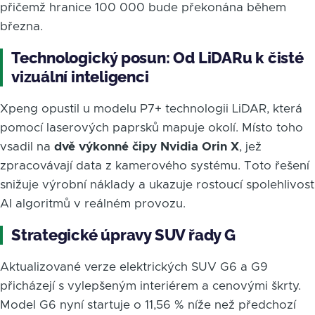
přičemž hranice 100 000 bude překonána během
března.
Technologický posun: Od LiDARu k čisté
vizuální inteligenci
Xpeng opustil u modelu P7+ technologii LiDAR, která
pomocí laserových paprsků mapuje okolí. Místo toho
vsadil na
dvě výkonné čipy Nvidia Orin X
, jež
zpracovávají data z kamerového systému. Toto řešení
snižuje výrobní náklady a ukazuje rostoucí spolehlivost
AI algoritmů v reálném provozu.
Strategické úpravy SUV řady G
Aktualizované verze elektrických SUV G6 a G9
přicházejí s vylepšeným interiérem a cenovými škrty.
Model G6 nyní startuje o 11,56 % níže než předchozí