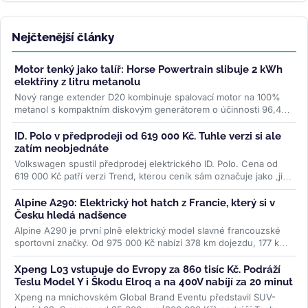
Nejčtenější články
Motor tenký jako talíř: Horse Powertrain slibuje 2 kWh
elektřiny z litru metanolu
Nový range extender D20 kombinuje spalovací motor na 100%
metanol s kompaktním diskovým generátorem o účinnosti 96,4
%. Firma slibuje studený...
>>
ID. Polo v předprodeji od 619 000 Kč. Tuhle verzi si ale
zatím neobjednáte
Volkswagen spustil předprodej elektrického ID. Polo. Cena od
619 000 Kč patří verzi Trend, kterou ceník sám označuje jako „již
brzy"....
>>
Alpine A290: Elektrický hot hatch z Francie, který si v
Česku hledá nadšence
Alpine A290 je první plně elektrický model slavné francouzské
sportovní značky. Od 975 000 Kč nabízí 378 km dojezdu, 177 koní
a jízdní...
>>
Xpeng L03 vstupuje do Evropy za 860 tisíc Kč. Podráží
Teslu Model Y i Škodu Elroq a na 400V nabíjí za 20 minut
Xpeng na mnichovském Global Brand Eventu představil SUV-