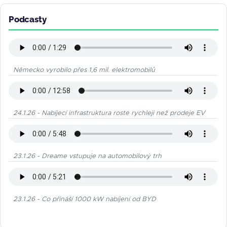
Podcasty
Německo vyrobilo přes 1,6 mil. elektromobilů
24.1.26 - Nabíjecí infrastruktura roste rychleji než prodeje EV
23.1.26 - Dreame vstupuje na automobilový trh
23.1.26 - Co přináší 1000 kW nabíjení od BYD