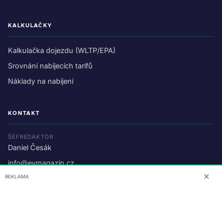
KALKULAČKY
Kalkulačka dojezdu (WLTP/EPA)
Srovnání nabíjecích tarifů
Náklady na nabíjení
KONTAKT
ŠÉFREDAKTOR
Daniel Česák
info@evmagazin.cz
✕
REKLAMA
O nás
Reklama