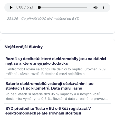
23.1.26 - Co přináší 1000 kW nabíjení od BYD
Nejčtenější články
Rozdíl 13 decibelů: které elektromobily jsou na dálnici
nejtišší a které znějí jako dodávka
Elektromobil rovná se ticho? Na dálnici to neplatí. Srovnání 239
měření ukázalo rozdíl 13 decibelů mezi nejtišším a
nejhlučnějším...
>>
Baterie elektromobilů vzdorují očekáváním i po
stovkách tisíc kilometrů. Data mluví jasně
Po pěti letech si baterie drží 95 % kapacity a u nových vozů
klesla míra výměny na 0,3 %. Rozsáhlá data z reálného provozu
boří mýty,...
>>
BYD předběhlo Teslu v EU o 6 501 registrací. V
elektromobilech je ale srovnání složitější