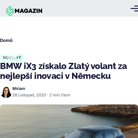
Přejít k hlavnímu obsahu
Me
Drobečková
Domů
navigace
NOVINKY
BMW iX3 získalo Zlatý volant za
nejlepší inovaci v Německu
Miriam
28 Listopad, 2025 · 2 min čtení