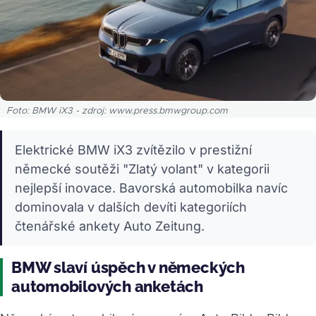
Foto: BMW iX3 - zdroj: www.press.bmwgroup.com
Elektrické BMW iX3 zvítězilo v prestižní
německé soutěži "Zlatý volant" v kategorii
nejlepší inovace. Bavorská automobilka navíc
dominovala v dalších devíti kategoriích
čtenářské ankety Auto Zeitung.
BMW slaví úspěch v německých
automobilových anketách