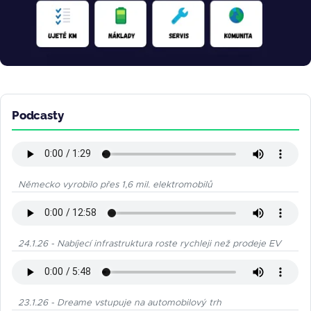
Podcasty
Německo vyrobilo přes 1,6 mil. elektromobilů
24.1.26 - Nabíjecí infrastruktura roste rychleji než prodeje EV
23.1.26 - Dreame vstupuje na automobilový trh