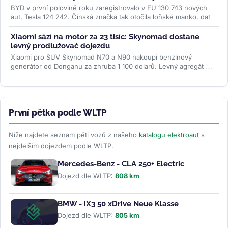
BYD v první polovině roku zaregistrovalo v EU 130 743 nových
aut, Tesla 124 242. Čínská značka tak otočila loňské manko, data
ACEA ale...
>>
Xiaomi sází na motor za 23 tisíc: Skynomad dostane
levný prodlužovač dojezdu
Xiaomi pro SUV Skynomad N70 a N90 nakoupí benzinový
generátor od Donganu za zhruba 1 100 dolarů. Levný agregát má
spolu s baterií až 76 kWh...
>>
První pětka podle WLTP
Níže najdete seznam pěti vozů z našeho
katalogu elektroaut
s
nejdelším dojezdem podle WLTP.
Mercedes-Benz - CLA 250+ Electric
Dojezd dle WLTP:
808 km
BMW - iX3 50 xDrive Neue Klasse
Dojezd dle WLTP:
805 km