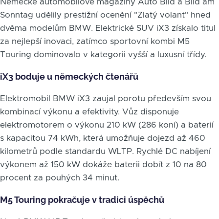
Německé automobilové magazíny Auto Bild a Bild am
Sonntag udělily prestižní ocenění "Zlatý volant" hned
dvěma modelům BMW. Elektrické SUV iX3 získalo titul
za nejlepší inovaci, zatímco sportovní kombi M5
Touring dominovalo v kategorii vyšší a luxusní třídy.
iX3 boduje u německých čtenářů
Elektromobil BMW iX3 zaujal porotu především svou
kombinací výkonu a efektivity. Vůz disponuje
elektromotorem o výkonu 210 kW (286 koní) a baterií
s kapacitou 74 kWh, která umožňuje dojezd až 460
kilometrů podle standardu WLTP. Rychlé DC nabíjení
výkonem až 150 kW dokáže baterii dobít z 10 na 80
procent za pouhých 34 minut.
M5 Touring pokračuje v tradici úspěchů