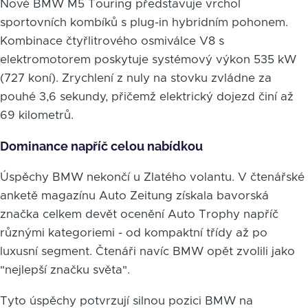
Nové BMW M5 Touring představuje vrchol
sportovních kombíků s plug-in hybridním pohonem.
Kombinace čtyřlitrového osmiválce V8 s
elektromotorem poskytuje systémový výkon 535 kW
(727 koní). Zrychlení z nuly na stovku zvládne za
pouhé 3,6 sekundy, přičemž elektrický dojezd činí až
69 kilometrů.
Dominance napříč celou nabídkou
Úspěchy BMW nekončí u Zlatého volantu. V čtenářské
anketě magazínu Auto Zeitung získala bavorská
značka celkem devět ocenění Auto Trophy napříč
různými kategoriemi - od kompaktní třídy až po
luxusní segment. Čtenáři navíc BMW opět zvolili jako
"nejlepší značku světa".
Tyto úspěchy potvrzují silnou pozici BMW na