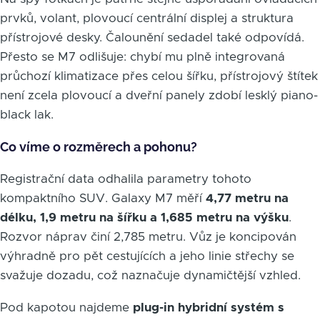
prvků, volant, plovoucí centrální displej a struktura
přístrojové desky. Čalounění sedadel také odpovídá.
Přesto se M7 odlišuje: chybí mu plně integrovaná
průchozí klimatizace přes celou šířku, přístrojový štítek
není zcela plovoucí a dveřní panely zdobí lesklý piano-
black lak.
Co víme o rozměrech a pohonu?
Registrační data odhalila parametry tohoto
kompaktního SUV. Galaxy M7 měří
4,77 metru na
délku, 1,9 metru na šířku a 1,685 metru na výšku
.
Rozvor náprav činí 2,785 metru. Vůz je koncipován
výhradně pro pět cestujících a jeho linie střechy se
svažuje dozadu, což naznačuje dynamičtější vzhled.
Pod kapotou najdeme
plug-in hybridní systém s