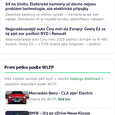
Síť na limitu: Elektrické kamiony už dávno nejsou
problém technologie, ale elektrické přípojky
Elektrické kamiony už umíme vyrobit — nemáme je ale kde
nabíjet. Distribuční síť je největší brzdou elektrifikace nákladní
dopravy....
>>
Nejprodávanější auto Číny míří do Evropy: Geely E2 za
19 490 eur podbízí BYD i Renault
Nejprodávanější auto Číny roku 2025 začíná v Evropě na 19 490
eurech. Geely E2 — v Číně známé jako Xingyuan — podbízí
BYD...
>>
První pětka podle WLTP
Níže najdete seznam pěti vozů z našeho
katalogu elektroaut
s
nejdelším dojezdem podle WLTP.
Mercedes-Benz - CLA 250+ Electric
Dojezd dle WLTP:
808 km
BMW - iX3 50 xDrive Neue Klasse