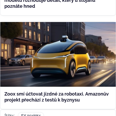
modelů rozhoduje detail, který u stojanu
poznáte hned
Zoox smí účtovat jízdné za robotaxi. Amazonův
projekt přechází z testů k byznysu
Štítky
EV novinky