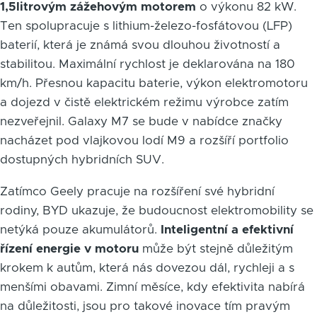
1,5litrovým zážehovým motorem
o výkonu 82 kW.
Ten spolupracuje s lithium-železo-fosfátovou (LFP)
baterií, která je známá svou dlouhou životností a
stabilitou. Maximální rychlost je deklarována na 180
km/h. Přesnou kapacitu baterie, výkon elektromotoru
a dojezd v čistě elektrickém režimu výrobce zatím
nezveřejnil. Galaxy M7 se bude v nabídce značky
nacházet pod vlajkovou lodí M9 a rozšíří portfolio
dostupných hybridních SUV.
Zatímco Geely pracuje na rozšíření své hybridní
rodiny, BYD ukazuje, že budoucnost elektromobility se
netýká pouze akumulátorů.
Inteligentní a efektivní
řízení energie v motoru
může být stejně důležitým
krokem k autům, která nás dovezou dál, rychleji a s
menšími obavami. Zimní měsíce, kdy efektivita nabírá
na důležitosti, jsou pro takové inovace tím pravým