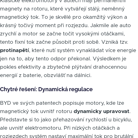
Klasické elektromotory v autech mají permanentní
magnety na rotoru, které vytvářejí stálý, neměnný
magnetický tok. To je skvělé pro okamžitý výkon a
krásný točivý moment při rozjezdu. Jakmile ale auto
zrychlí a motor se začne točit vysokými otáčkami,
tento fixní tok začne působit proti sobě. Vzniká tzv.
protinapětí
, které nutí systém vynakládat více energie
jen na to, aby tento odpor překonal. Výsledkem je
pokles efektivity a zbytečné plýtvání drahocennou
energií z baterie, obzvlášť na dálnici.
Chytré řešení: Dynamická regulace
BYD ve svých patentech popisuje motory, kde lze
magnetický tok uvnitř rotoru
dynamicky upravovat
.
Představte si to jako přehazování rychlostí u bicyklu,
ale uvnitř elektromotoru. Při nízkých otáčkách a
rozjezdech systém nastaví maximální tok pro brutální