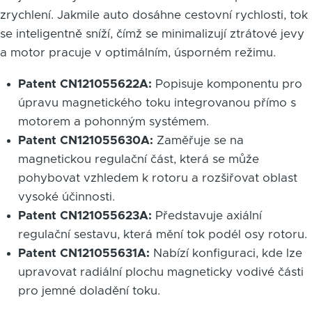
zrychlení. Jakmile auto dosáhne cestovní rychlosti, tok
se inteligentně sníží, čímž se minimalizují ztrátové jevy
a motor pracuje v optimálním, úsporném režimu.
Patent CN121055622A:
Popisuje komponentu pro
úpravu magnetického toku integrovanou přímo s
motorem a pohonným systémem.
Patent CN121055630A:
Zaměřuje se na
magnetickou regulační část, která se může
pohybovat vzhledem k rotoru a rozšiřovat oblast
vysoké účinnosti.
Patent CN121055623A:
Představuje axiální
regulační sestavu, která mění tok podél osy rotoru.
Patent CN121055631A:
Nabízí konfiguraci, kde lze
upravovat radiální plochu magneticky vodivé části
pro jemné doladění toku.