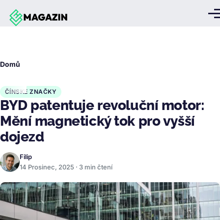
Přejít k hlavnímu obsahu
Me
Drobečková
Domů
navigace
ČÍNSKÉ ZNAČKY
BYD patentuje revoluční motor:
Mění magnetický tok pro vyšší
dojezd
Filip
14 Prosinec, 2025 · 3 min čtení