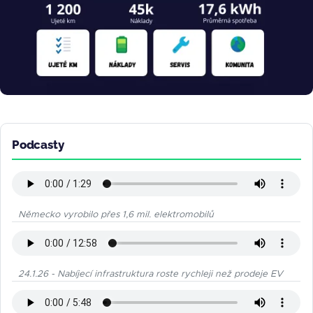
Podcasty
Německo vyrobilo přes 1,6 mil. elektromobilů
24.1.26 - Nabíjecí infrastruktura roste rychleji než prodeje EV