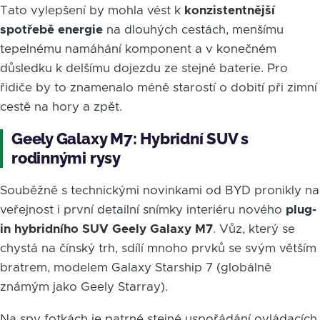
Tato vylepšení by mohla vést k
konzistentnější
spotřebě energie
na dlouhých cestách, menšímu
tepelnému namáhání komponent a v konečném
důsledku k delšímu dojezdu ze stejné baterie. Pro
řidiče by to znamenalo méně starostí o dobití při zimní
cestě na hory a zpět.
Geely Galaxy M7: Hybridní SUV s
rodinnými rysy
Souběžně s technickými novinkami od BYD pronikly na
veřejnost i první detailní snímky interiéru nového
plug-
in hybridního SUV Geely Galaxy M7
. Vůz, který se
chystá na čínský trh, sdílí mnoho prvků se svým větším
bratrem, modelem Galaxy Starship 7 (globálně
známým jako Geely Starray).
Na spy fotkách je patrné stejné uspořádání ovládacích