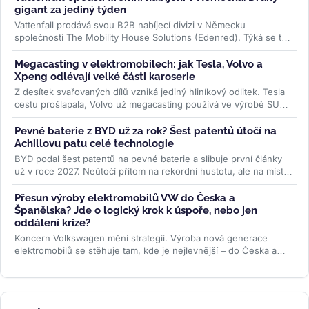
gigant za jediný týden
Vattenfall prodává svou B2B nabíjecí divizi v Německu
společnosti The Mobility House Solutions (Edenred). Týká se to
10 000 nabíjecích...
>>
Megacasting v elektromobilech: jak Tesla, Volvo a
Xpeng odlévají velké části karoserie
Z desítek svařovaných dílů vzniká jediný hliníkový odlitek. Tesla
cestu prošlapala, Volvo už megacasting používá ve výrobě SUV
EX60 a...
>>
Pevné baterie z BYD už za rok? Šest patentů útočí na
Achillovu patu celé technologie
BYD podal šest patentů na pevné baterie a slibuje první články
už v roce 2027. Neútočí přitom na rekordní hustotu, ale na místo,
kde...
>>
Přesun výroby elektromobilů VW do Česka a
Španělska? Jde o logický krok k úspoře, nebo jen
oddálení krize?
Koncern Volkswagen mění strategii. Výroba nová generace
elektromobilů se stěhuje tam, kde je nejlevnější – do Česka a
Španělska....
>>