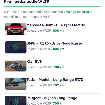
První pětka podle WLTP
Níže najdete seznam pěti vozů z našeho
katalogu elektroaut
s
nejdelším dojezdem podle WLTP.
Mercedes-Benz - CLA 250+ Electric
Dojezd dle WLTP:
808 km
BMW - iX3 50 xDrive Neue Klasse
Dojezd dle WLTP:
805 km
Kia - EV6
Dojezd dle WLTP:
708 km
Tesla - Model 3 Long Range RWD
Dojezd dle WLTP:
702 km
Peugeot - e-3008 Long Range
Dojezd dle WLTP:
700 km