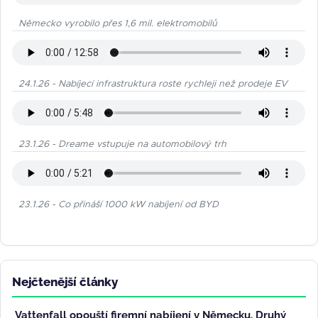
Německo vyrobilo přes 1,6 mil. elektromobilů
24.1.26 - Nabíjecí infrastruktura roste rychleji než prodeje EV
23.1.26 - Dreame vstupuje na automobilový trh
23.1.26 - Co přináší 1000 kW nabíjení od BYD
Nejčtenější články
Vattenfall opouští firemní nabíjení v Německu. Druhý