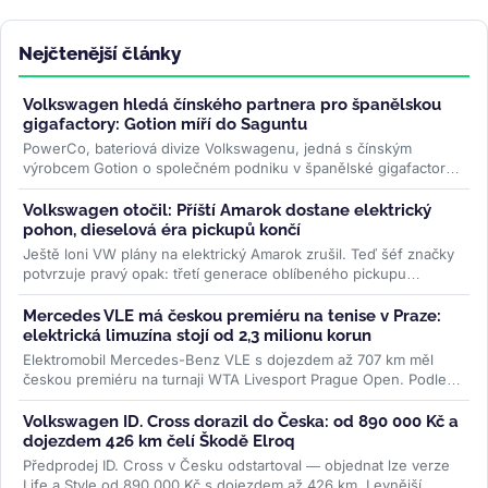
Nejčtenější články
Volkswagen hledá čínského partnera pro španělskou
gigafactory: Gotion míří do Saguntu
PowerCo, bateriová divize Volkswagenu, jedná s čínským
výrobcem Gotion o společném podniku v španělské gigafactory
u Valencie. Závod,...
>>
Volkswagen otočil: Příští Amarok dostane elektrický
pohon, dieselová éra pickupů končí
Ještě loni VW plány na elektrický Amarok zrušil. Teď šéf značky
potvrzuje pravý opak: třetí generace oblíbeného pickupu
dostane PHEV i...
>>
Mercedes VLE má českou premiéru na tenise v Praze:
elektrická limuzína stojí od 2,3 milionu korun
Elektromobil Mercedes-Benz VLE s dojezdem až 707 km měl
českou premiéru na turnaji WTA Livesport Prague Open. Podle
konfigurátoru automobilky...
>>
Volkswagen ID. Cross dorazil do Česka: od 890 000 Kč a
dojezdem 426 km čelí Škodě Elroq
Předprodej ID. Cross v Česku odstartoval — objednat lze verze
Life a Style od 890 000 Kč s dojezdem až 426 km. Levnější