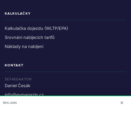
KALKULAČKY
Kalkulačka dojezdu (WLTP/EPA)
Srovnání nabíjecích tarifů
Náklady na nabíjení
KONTAKT
ŠÉFREDAKTOR
Daniel Česák
info@evmagazin.cz
✕
REKLAMA
O nás
Reklama