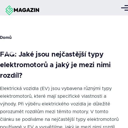
Přejít k hlavnímu obsahu
Me
Drobečková
Domů
navigace
FAQ: Jaké jsou nejčastější typy
elektromotorů a jaký je mezi nimi
rozdíl?
Elektrická vozidla (EV) jsou vybavena různými typy
elektromotorů, které mají specifické vlastnosti a
výhody. Při výběru elektrického vozidla je důležité
porozumět rozdílům mezi těmito motory. V tomto
článku se podíváme na nejčastější typy elektromotorů
používané v EV a vysvětlíme, jaký je mezi nimi rozdíl.