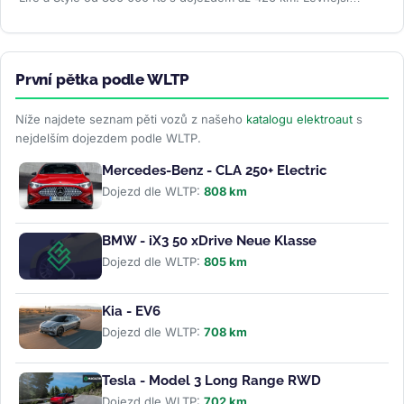
Trend za 691 000 Kč...
>>
První pětka podle WLTP
Níže najdete seznam pěti vozů z našeho
katalogu elektroaut
s
nejdelším dojezdem podle WLTP.
Mercedes-Benz - CLA 250+ Electric
Dojezd dle WLTP:
808 km
BMW - iX3 50 xDrive Neue Klasse
Dojezd dle WLTP:
805 km
Kia - EV6
Dojezd dle WLTP:
708 km
Tesla - Model 3 Long Range RWD
Dojezd dle WLTP:
702 km