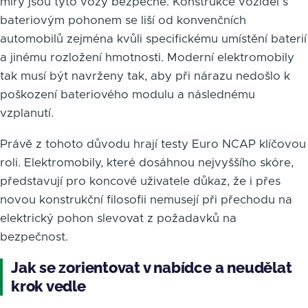
míry jsou tyto vozy bezpečné. Konstrukce vozidel s
bateriovým pohonem se liší od konvenčních
automobilů zejména kvůli specifickému umístění baterií
a jinému rozložení hmotnosti. Moderní elektromobily
tak musí být navrženy tak, aby při nárazu nedošlo k
poškození bateriového modulu a následnému
vzplanutí.
Právě z tohoto důvodu hrají testy Euro NCAP klíčovou
roli. Elektromobily, které dosáhnou nejvyššího skóre,
představují pro koncové uživatele důkaz, že i přes
novou konstrukční filosofii nemusejí při přechodu na
elektrický pohon slevovat z požadavků na
bezpečnost.
Jak se zorientovat v nabídce a neudělat
krok vedle