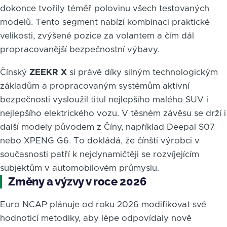
dokonce tvořily téměř polovinu všech testovaných
modelů. Tento segment nabízí kombinaci praktické
velikosti, zvýšené pozice za volantem a čím dál
propracovanější bezpečnostní výbavy.
Čínský
ZEEKR X
si právě díky silným technologickým
základům a propracovaným systémům aktivní
bezpečnosti vysloužil titul nejlepšího malého SUV i
nejlepšího elektrického vozu. V těsném závěsu se drží i
další modely původem z Číny, například Deepal S07
nebo XPENG G6. To dokládá, že čínští výrobci v
současnosti patří k nejdynamičtěji se rozvíjejícím
subjektům v automobilovém průmyslu.
Změny a výzvy v roce 2026
Euro NCAP plánuje od roku 2026 modifikovat své
hodnoticí metodiky, aby lépe odpovídaly nově