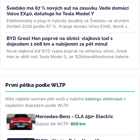
WLTP a 7letou...
>>
Švédsko má 67 % nových aut na zásuvku. Vede domácí
Volvo EX40, dotahuje ho Tesla Model Y
Elektromobily a plug-in hybridy dosáhly ve Švédsku ve druhém
čtvrtletí 2026 podílu 67 %. Kraluje domácí Volvo EX40, těsně za
ním Tesla...
>>
BYD Great Han poprvé na silnici: vlajková loď s
dojezdem 1 008 km a nabíjením za pět minut
Nová vlajková loď BYD vyjela poprvé na veřejnou silnici. Great
Han je větší než Tesla Model S, ze 102kilowatthodinové baterie
slibuje až 1...
>>
První pětka podle WLTP
Níže najdete seznam pěti vozů z našeho
katalogu elektroaut
s
nejdelším dojezdem podle WLTP.
Mercedes-Benz - CLA 250+ Electric
Dojezd dle WLTP:
808 km