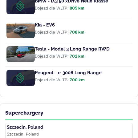
BMW - iX3 50 xDrive Neue Klasse
Dojezd dle WLTP:
805 km
Kia - EV6
Dojezd dle WLTP:
708 km
Tesla - Model 3 Long Range RWD
Dojezd dle WLTP:
702 km
Peugeot - e-3008 Long Range
Dojezd dle WLTP:
700 km
Superchargery
Szczecin, Poland
Szczecin, Poland