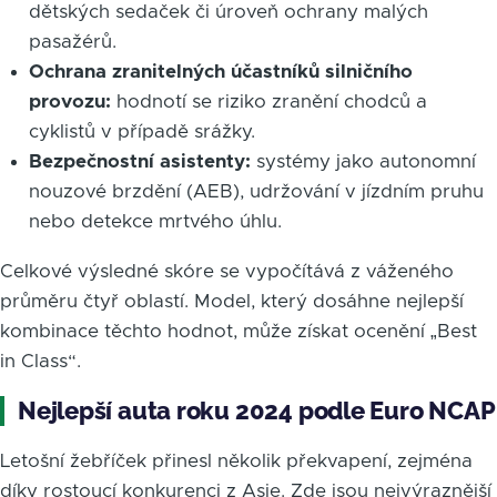
dětských sedaček či úroveň ochrany malých
pasažérů.
Ochrana zranitelných účastníků silničního
provozu:
hodnotí se riziko zranění chodců a
cyklistů v případě srážky.
Bezpečnostní asistenty:
systémy jako autonomní
nouzové brzdění (AEB), udržování v jízdním pruhu
nebo detekce mrtvého úhlu.
Celkové výsledné skóre se vypočítává z váženého
průměru čtyř oblastí. Model, který dosáhne nejlepší
kombinace těchto hodnot, může získat ocenění „Best
in Class“.
Nejlepší auta roku 2024 podle Euro NCAP
Letošní žebříček přinesl několik překvapení, zejména
díky rostoucí konkurenci z Asie. Zde jsou nejvýraznější