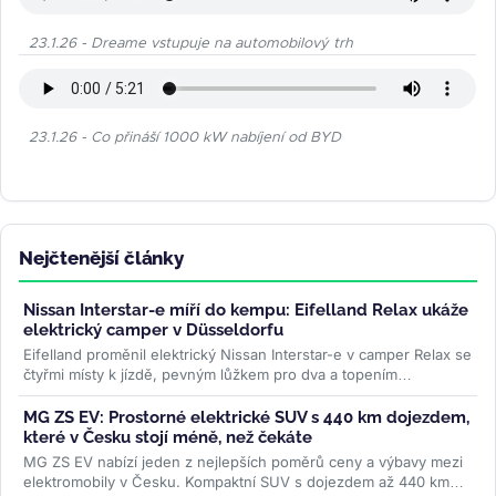
23.1.26 - Dreame vstupuje na automobilový trh
23.1.26 - Co přináší 1000 kW nabíjení od BYD
Nejčtenější články
Nissan Interstar-e míří do kempu: Eifelland Relax ukáže
elektrický camper v Düsseldorfu
Eifelland proměnil elektrický Nissan Interstar-e v camper Relax se
čtyřmi místy k jízdě, pevným lůžkem pro dva a topením
napájeným z...
>>
MG ZS EV: Prostorné elektrické SUV s 440 km dojezdem,
které v Česku stojí méně, než čekáte
MG ZS EV nabízí jeden z nejlepších poměrů ceny a výbavy mezi
elektromobily v Česku. Kompaktní SUV s dojezdem až 440 km