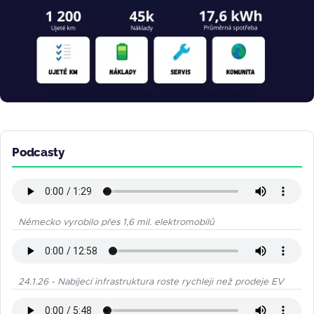
Podcasty
Německo vyrobilo přes 1,6 mil. elektromobilů
24.1.26 - Nabíjecí infrastruktura roste rychleji než prodeje EV