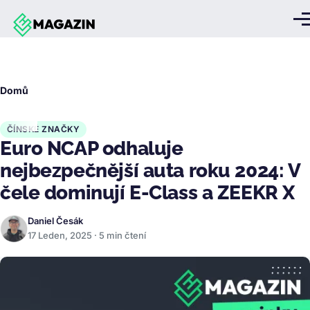
Přejít k hlavnímu obsahu
Me
Drobečková
Domů
navigace
ČÍNSKÉ ZNAČKY
Euro NCAP odhaluje
nejbezpečnější auta roku 2024: V
čele dominují E-Class a ZEEKR X
Daniel Česák
17 Leden, 2025 · 5 min čtení