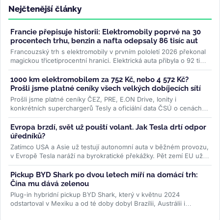
Nejčtenější články
Francie přepisuje historii: Elektromobily poprvé na 30
procentech trhu, benzin a nafta odepsaly 86 tisíc aut
Francouzský trh s elektromobily v prvním pololetí 2026 překonal
magickou třicetiprocentní hranici. Elektrická auta přibyla o 92 tisíc
kusů...
>>
1000 km elektromobilem za 752 Kč, nebo 4 572 Kč?
Prošli jsme platné ceníky všech velkých dobíjecích sítí
Prošli jsme platné ceníky ČEZ, PRE, E.ON Drive, Ionity i
konkrétních superchargerů Tesly a oficiální data ČSÚ o cenách
paliv. Rozdíl je...
>>
Evropa brzdí, svět už pouští volant. Jak Tesla drtí odpor
úředníků?
Zatímco USA a Asie už testují autonomní auta v běžném provozu,
v Evropě Tesla naráží na byrokratické překážky. Pět zemí EU už
ale...
>>
Pickup BYD Shark po dvou letech míří na domácí trh:
Čína mu dává zelenou
Plug-in hybridní pickup BYD Shark, který v květnu 2024
odstartoval v Mexiku a od té doby dobyl Brazílii, Austrálii i
Pákistán, se po dvou...
>>