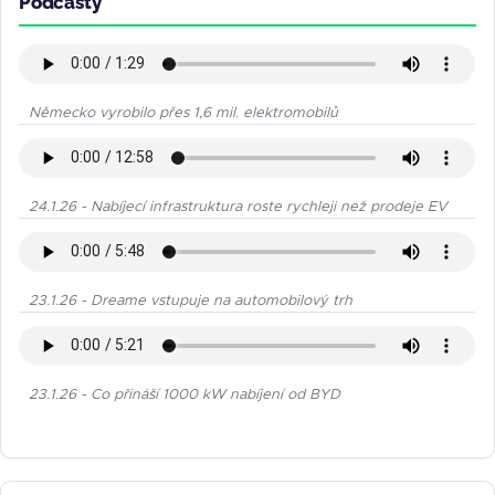
Podcasty
Německo vyrobilo přes 1,6 mil. elektromobilů
24.1.26 - Nabíjecí infrastruktura roste rychleji než prodeje EV
23.1.26 - Dreame vstupuje na automobilový trh
23.1.26 - Co přináší 1000 kW nabíjení od BYD