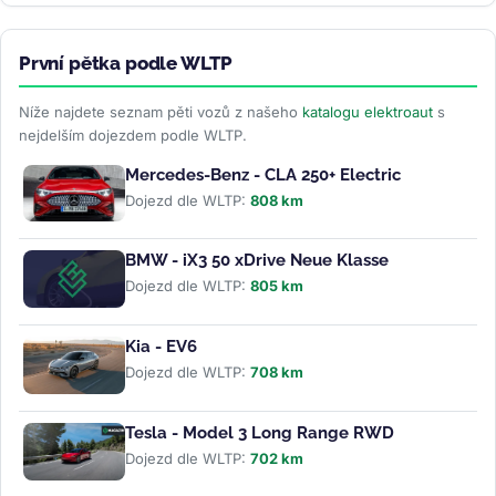
První pětka podle WLTP
Níže najdete seznam pěti vozů z našeho
katalogu elektroaut
s
nejdelším dojezdem podle WLTP.
Mercedes-Benz - CLA 250+ Electric
Dojezd dle WLTP:
808 km
BMW - iX3 50 xDrive Neue Klasse
Dojezd dle WLTP:
805 km
Kia - EV6
Dojezd dle WLTP:
708 km
Tesla - Model 3 Long Range RWD
Dojezd dle WLTP:
702 km