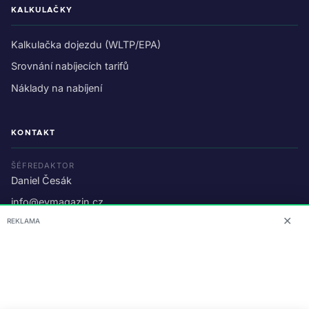
KALKULAČKY
Kalkulačka dojezdu (WLTP/EPA)
Srovnání nabíjecích tarifů
Náklady na nabíjení
KONTAKT
ŠÉFREDAKTOR
Daniel Česák
info@evmagazin.cz
✕
REKLAMA
O nás
Reklama