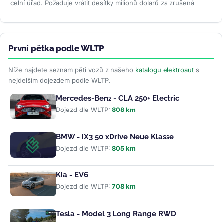
celní úřad. Požaduje vrátit desítky milionů dolarů za zrušená
Trumpova...
>>
První pětka podle WLTP
Níže najdete seznam pěti vozů z našeho
katalogu elektroaut
s
nejdelším dojezdem podle WLTP.
Mercedes-Benz - CLA 250+ Electric
Dojezd dle WLTP:
808 km
BMW - iX3 50 xDrive Neue Klasse
Dojezd dle WLTP:
805 km
Kia - EV6
Dojezd dle WLTP:
708 km
Tesla - Model 3 Long Range RWD