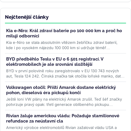
Nejčtenější články
Kia e-Niro: Král zdraví baterie po 100 000 km a proč ho
milují odborníci
Kia e-Niro se stala absolutním vítězem žebříčku zdraví baterií,
kde i po vysokém nájezdu 100 000 km si udržuje téměř
původní...
>>
BYD předběhlo Teslu v EU o 6 501 registrací. V
elektromobilech je ale srovnání složitější
BYD v první polovině roku zaregistrovalo v EU 130 743 nových
aut, Tesla 124 242. Čínská značka tak otočila loňské manko, data
ACEA ale...
>>
Volkswagen otočil: Příští Amarok dostane elektrický
pohon, dieselová éra pickupů končí
Ještě loni VW plány na elektrický Amarok zrušil. Teď šéf značky
potvrzuje pravý opak: třetí generace oblíbeného pickupu
dostane PHEV i...
>>
Rivian žaluje americkou vládu: Požaduje stamilionové
refundace za neústavní cla
Americký výrobce elektromobilů Rivian zažaloval vládu USA a