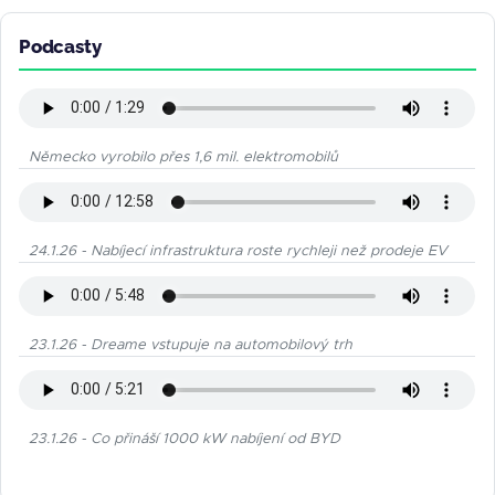
Podcasty
Německo vyrobilo přes 1,6 mil. elektromobilů
24.1.26 - Nabíjecí infrastruktura roste rychleji než prodeje EV
23.1.26 - Dreame vstupuje na automobilový trh
23.1.26 - Co přináší 1000 kW nabíjení od BYD