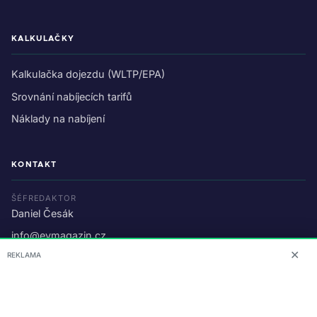
KALKULAČKY
Kalkulačka dojezdu (WLTP/EPA)
Srovnání nabíjecích tarifů
Náklady na nabíjení
KONTAKT
ŠÉFREDAKTOR
Daniel Česák
info@evmagazin.cz
✕
REKLAMA
O nás
Reklama