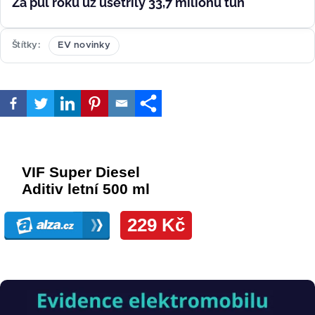
Za půl roku už ušetřily 33,7 milionu tun
Štítky
EV novinky
Obrázek