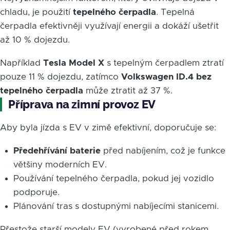
chladu, je použití
tepelného čerpadla
. Tepelná
čerpadla efektivněji využívají energii a dokáží ušetřit
až 10 % dojezdu.
Například
Tesla Model X
s tepelným čerpadlem ztratí
pouze 11 % dojezdu, zatímco
Volkswagen ID.4
bez
tepelného čerpadla
může ztratit až 37 %.
Příprava na zimní provoz EV
Aby byla jízda s EV v zimě efektivní, doporučuje se:
Předehřívání baterie
před nabíjením, což je funkce
většiny moderních EV.
Používání tepelného čerpadla, pokud jej vozidlo
podporuje.
Plánování tras s dostupnými nabíjecími stanicemi.
Přestože starší modely EV (vyrobené před rokem