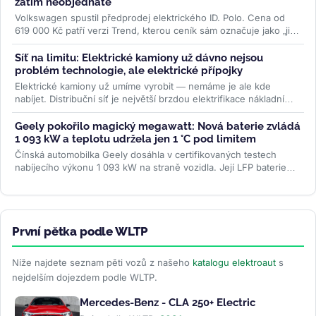
zatím neobjednáte
Volkswagen spustil předprodej elektrického ID. Polo. Cena od
619 000 Kč patří verzi Trend, kterou ceník sám označuje jako „již
brzy"....
>>
Síť na limitu: Elektrické kamiony už dávno nejsou
problém technologie, ale elektrické přípojky
Elektrické kamiony už umíme vyrobit — nemáme je ale kde
nabíjet. Distribuční síť je největší brzdou elektrifikace nákladní
dopravy....
>>
Geely pokořilo magický megawatt: Nová baterie zvládá
1 093 kW a teplotu udržela jen 1 °C pod limitem
Čínská automobilka Geely dosáhla v certifikovaných testech
nabíjecího výkonu 1 093 kW na straně vozidla. Její LFP baterie
Aegis Gold Brick...
>>
První pětka podle WLTP
Níže najdete seznam pěti vozů z našeho
katalogu elektroaut
s
nejdelším dojezdem podle WLTP.
Mercedes-Benz - CLA 250+ Electric