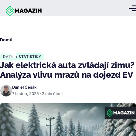
Přejít k hlavnímu obsahu
Me
Drobečková
Domů
navigace
DATA A STATISTIKY
Jak elektrická auta zvládají zimu?
Analýza vlivu mrazů na dojezd EV
Daniel Česák
7 Leden, 2025 · 2 min čtení