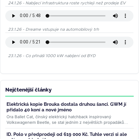
24.1.26 - Nabíjecí infrastruktura roste rychleji než prodeje EV
23.1.26 - Dreame vstupuje na automobilový trh
23.1.26 - Co přináší 1000 kW nabíjení od BYD
Nejčtenější články
Elektrická kopie Brouka dostala druhou šanci. GWM jí
přidalo 40 koní a nové jméno
Ora Ballet Cat, čínský elektrický hatchback inspirovaný
Volkswagenem Beetle, se stal jedním z největších propadáků
značky GWM. Za čtyři...
>>
ID. Polo v předprodeji od 619 000 Kč. Tuhle verzi si ale