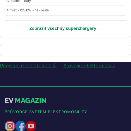
Oristano, Italy
4 míst • 125 kW • ne-Tesla
Zobrazit všechny superchargery →
Registrace elektromobilů
·
Srovnání elektromobilů
EV
MAGAZIN
PRŮVODCE SVĚTEM ELEKTROMOBILITY