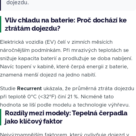
dojezdu.
Vliv chladu na baterie: Proč dochází ke
ztrátám dojezdu?
Elektrická vozidla (EV) čelí v zimních měsících
náročnějším podmínkám. Při mrazivých teplotách se
snižuje kapacita baterií a prodlužuje se doba nabíjení.
Navíc topení v kabině, které čerpá energii z baterie,
znamená menší dojezd na jedno nabití.
Studie
Recurrent
ukázala, že průměrná ztráta dojezdu
při teplotě 0°C (<32°F) činí 21 %. Nicméně tato
hodnota se liší podle modelu a technologie výhřevu.
Rozdíly mezi modely: Tepelná čerpadla
jako klíčový faktor
Nejvýznamnějším faktorem, který ovlivňuje dojezd v