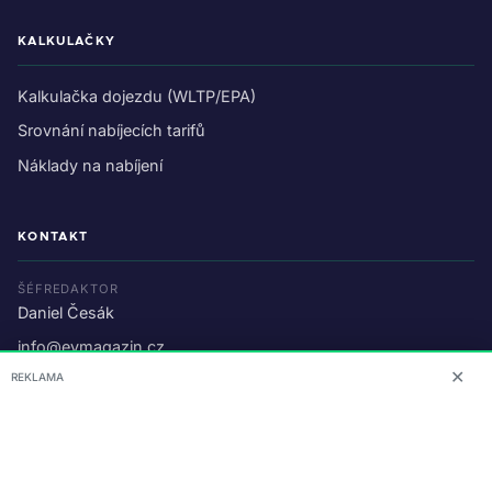
KALKULAČKY
Kalkulačka dojezdu (WLTP/EPA)
Srovnání nabíjecích tarifů
Náklady na nabíjení
KONTAKT
ŠÉFREDAKTOR
Daniel Česák
info@evmagazin.cz
✕
REKLAMA
O nás
Reklama