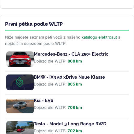
EX60 a...
>>
První pětka podle WLTP
Níže najdete seznam pěti vozů z našeho
katalogu elektroaut
s
nejdelším dojezdem podle WLTP.
Mercedes-Benz - CLA 250+ Electric
Dojezd dle WLTP:
808 km
BMW - iX3 50 xDrive Neue Klasse
Dojezd dle WLTP:
805 km
Kia - EV6
Dojezd dle WLTP:
708 km
Tesla - Model 3 Long Range RWD
Dojezd dle WLTP:
702 km