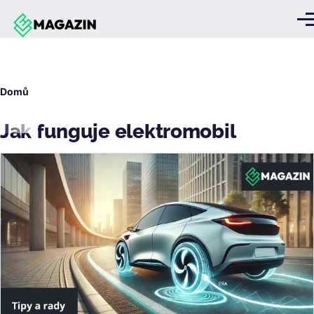
Přejít k hlavnímu obsahu
Me
Drobečková
Domů
navigace
Jak funguje elektromobil