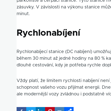
parkoviště a čerpací stanice. Tyto stanice 
zásuvky. V závislosti na výkonu stanice může
minut.
Rychlonabíjení
Rychlonabíjecí stanice (DC nabíjení) umožňuj
během 30 minut až jedné hodiny na 80 % kapa
dlouhé cestování, kdy je potřeba rychle dopln
Vždy platí, že limitem rychlosti nabíjení není
schopnost vašeho vozu přijímat energii. Dne
ale modernější vozy zvládnou i podstatně ví