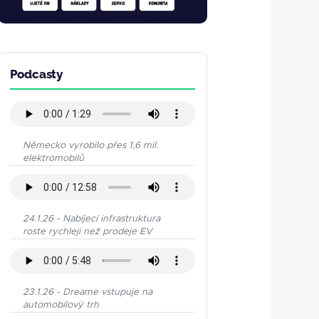
Podcasty
Německo vyrobilo přes 1,6 mil.
elektromobilů
24.1.26 - Nabíjecí infrastruktura
roste rychleji než prodeje EV
23.1.26 - Dreame vstupuje na
automobilový trh