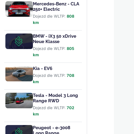
Mercedes-Benz - CLA
250+ Electric
Dojezd dle WLTP:
808
km
BMW - iX3 50 xDrive
Neue Klasse
Dojezd dle WLTP:
805
km
Kia - EV6
Dojezd dle WLTP:
708
km
Tesla - Model 3 Long
Range RWD
Dojezd dle WLTP:
702
km
Peugeot - e-3008
Long Range