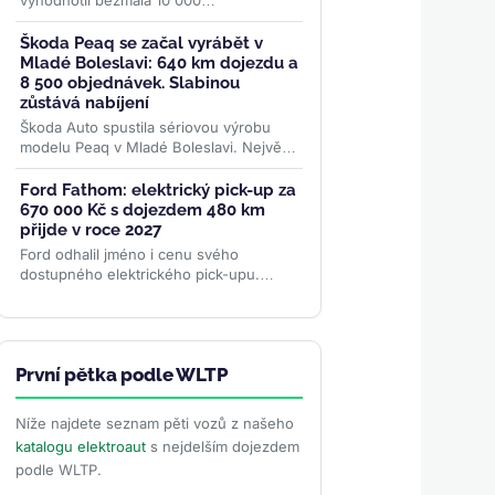
vyhodnotil bezmála 10 000
diagnostických testů baterií. Nejlepší
elektromobily si po 100 000 km drží
Škoda Peaq se začal vyrábět v
přes...
>>
Mladé Boleslavi: 640 km dojezdu a
8 500 objednávek. Slabinou
zůstává nabíjení
Škoda Auto spustila sériovou výrobu
modelu Peaq v Mladé Boleslavi. Největší
elektromobil značky se montuje na
stejné lince jako Enyaq a...
>>
Ford Fathom: elektrický pick-up za
670 000 Kč s dojezdem 480 km
přijde v roce 2027
Ford odhalil jméno i cenu svého
dostupného elektrického pick-upu.
Fathom startuje na 29 945 dolarech
(~670 000 Kč), nabídne cílový dojezd...
>>
První pětka podle WLTP
Níže najdete seznam pěti vozů z našeho
katalogu elektroaut
s nejdelším dojezdem
podle WLTP.