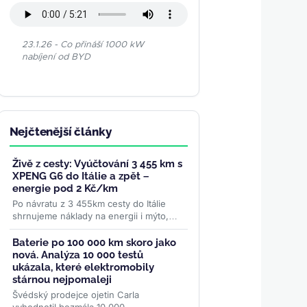
23.1.26 - Co přináší 1000 kW
nabíjení od BYD
Nejčtenější články
Živě z cesty: Vyúčtování 3 455 km s
XPENG G6 do Itálie a zpět –
energie pod 2 Kč/km
Po návratu z 3 455km cesty do Itálie
shrnujeme náklady na energii i mýto,
spotřebu 19 kWh/100 km a proč to bylo
naše nejpohodlnější auto na...
>>
Baterie po 100 000 km skoro jako
nová. Analýza 10 000 testů
ukázala, které elektromobily
stárnou nejpomaleji
Švédský prodejce ojetin Carla