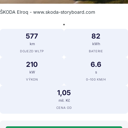
ŠKODA Elroq - www.skoda-storyboard.com
577
82
km
kWh
DOJEZD WLTP
BATERIE
210
6.6
kW
s
VÝKON
0–100 KM/H
1,05
mil. Kč
CENA OD