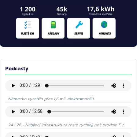
Podcasty
Německo vyrobilo přes 1,6 mil. elektromobilů
24.1.26 - Nabíjecí infrastruktura roste rychleji než prodeje EV