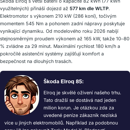
Škoda Elroq s větší baterií o kapacitě 82 kWh (77 kWh
využitelných) přináší dojezd až
577 km dle WLTP
.
Elektromotor s výkonem 210 kW (286 koní), točivým
momentem 545 Nm a pohonem zadní nápravy poskytuje
vynikající dynamiku. Od modelového roku 2026 nabíjí
stejnosměrným proudem výkonem až 165 kW, takže 10–80
% zvládne za 29 minut. Maximální rychlost 180 km/h a
pokročilé asistenční systémy zajišťují komfort a
bezpečnost na dlouhých trasách.
Škoda Elroq 85:
Elroq je skvělé oživení našeho trhu.
Tato dražší se dostává nad jeden
milion korun. Je otázkou zda za
uvedené peníze zákazník nezíská
více u jiných elektromobilů. Například za podobnou