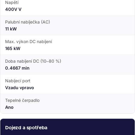
Napětí
400V V
Palubní nabíječka (AC)
11 kW
Max. výkon DC nabíjení
165 kW
Doba nabíjení DC (10–80 %)
0.4667 min
Nabíjecí port
Vzadu vpravo
Tepelné čerpadlo
Ano
Dojezd a spotřeba