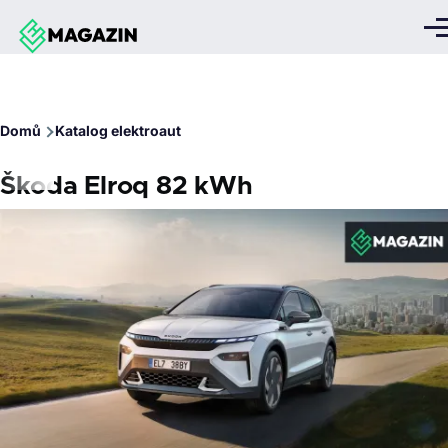
Přejít k hlavnímu obsahu
Me
Drobečková
Domů
Katalog elektroaut
navigace
Škoda Elroq 82 kWh