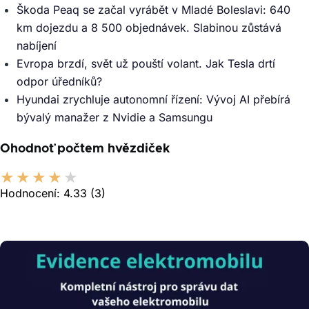
Škoda Peaq se začal vyrábět v Mladé Boleslavi: 640
km dojezdu a 8 500 objednávek. Slabinou zůstává
nabíjení
Evropa brzdí, svět už pouští volant. Jak Tesla drtí
odpor úředníků?
Hyundai zrychluje autonomní řízení: Vývoj AI přebírá
bývalý manažer z Nvidie a Samsungu
Ohodnoť počtem hvězdiček
Hodnocení:
4.33
(3)
Obrázek