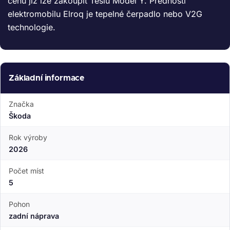
cenu již lze zakoupit Teslu Model Y. Předností
elektromobilu Elroq je tepelné čerpadlo nebo V2G
technologie.
Základní informace
Značka
Škoda
Rok výroby
2026
Počet míst
5
Pohon
zadní náprava