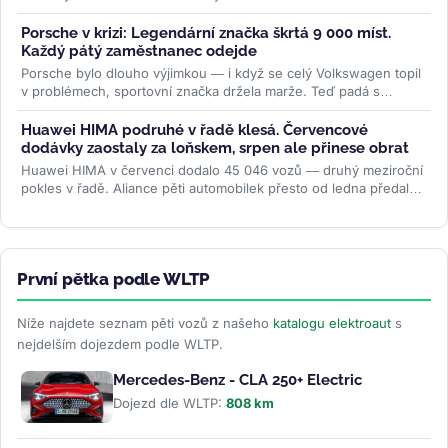
výsledky....
>>
Porsche v krizi: Legendární značka škrtá 9 000 míst.
Každý pátý zaměstnanec odejde
Porsche bylo dlouho výjimkou — i když se celý Volkswagen topil
v problémech, sportovní značka držela marže. Teď padá s
ostatními. Do...
>>
Huawei HIMA podruhé v řadě klesá. Červencové
dodávky zaostaly za loňskem, srpen ale přinese obrat
Huawei HIMA v červenci dodalo 45 046 vozů — druhý meziroční
pokles v řadě. Aliance pěti automobilek přesto od ledna předala
zákazníkům...
>>
První pětka podle WLTP
Níže najdete seznam pěti vozů z našeho
katalogu elektroaut
s
nejdelším dojezdem podle WLTP.
Mercedes-Benz - CLA 250+ Electric
Dojezd dle WLTP:
808 km