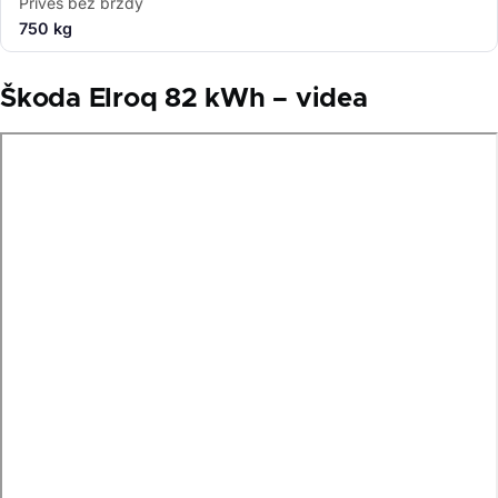
Přívěs bez brzdy
750 kg
Škoda Elroq 82 kWh – videa