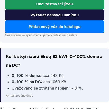
Chci testovací jízdu
Vyžádat cenovou nabídku
Přidat nový vůz do katalogu
Nezávazně — zprostředkujeme kontakt na dealera
Kolik stojí nabití Elroq 82 kWh 0–100% doma a
na DC?
0–100 % doma:
cca 443 Kč
0–100 % na DC:
cca 1063 Kč
Uvažováno se ztrátami nabíjení ~ 8 %.
Aktualizováno dnes