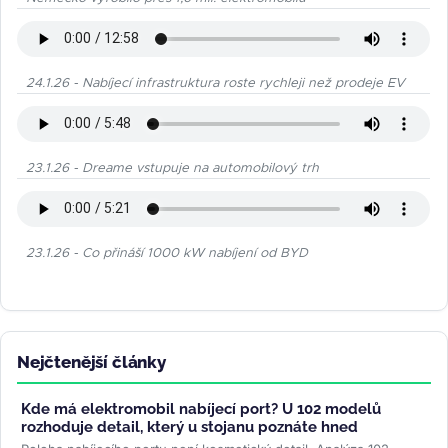
24.1.26 - Nabíjecí infrastruktura roste rychleji než prodeje EV
23.1.26 - Dreame vstupuje na automobilový trh
23.1.26 - Co přináší 1000 kW nabíjení od BYD
Nejčtenější články
Kde má elektromobil nabíjecí port? U 102 modelů
rozhoduje detail, který u stojanu poznáte hned