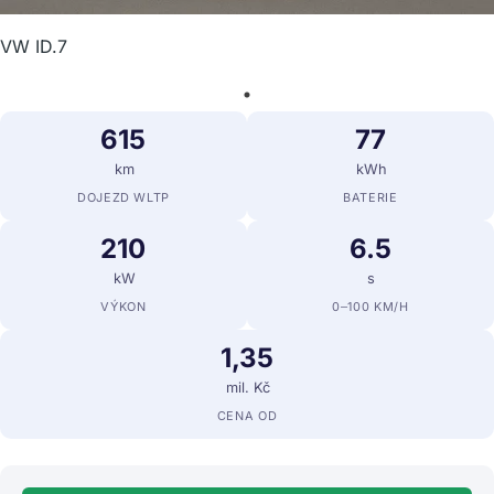
VW ID.7
615
77
km
kWh
DOJEZD WLTP
BATERIE
210
6.5
kW
s
VÝKON
0–100 KM/H
1,35
mil. Kč
CENA OD