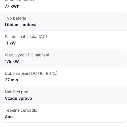
77 kWh
Typ baterie
Lithium-iontová
Palubní nabíječka (AC)
11 kW
Max. výkon DC nabíjení
175 kW
Doba nabíjení DC (10–80 %)
27 min
Nabíjecí port
Vzadu vpravo
Tepelné čerpadlo
Ano