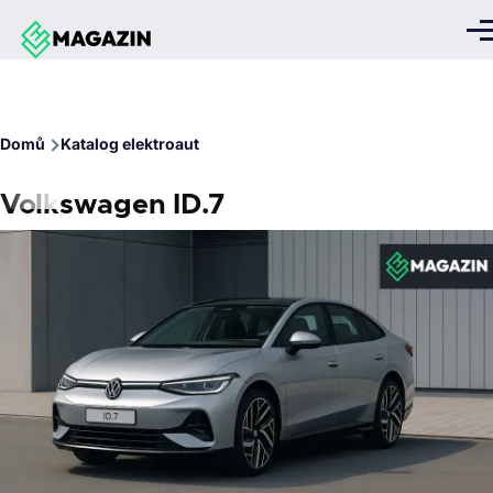
Přejít k hlavnímu obsahu
Me
Drobečková
Domů
Katalog elektroaut
navigace
Volkswagen ID.7