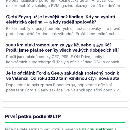
Poloha nabíjecího portu není kosmetický detail. Analýza 102
elektromobilů v katalogu EVMagazinu ukazuje, že 43 modelů má
konektor vpravo...
>>
Ojetý Enyaq už je levnější než Kodiaq. Kdy se vyplatí
elektrická ojetina — a kdy raději spalovák?
Elektromobily ztrácejí hodnotu rychleji než spalováky — a právě
proto jsou ojetá EV dnes tak výhodná. Prošli jsme reálné nabídky
na...
>>
1000 km elektromobilem za 752 Kč, nebo 4 572 Kč?
Prošli jsme platné ceníky všech velkých dobíjecích sítí
Prošli jsme platné ceníky ČEZ, PRE, E.ON Drive, Ionity i
konkrétních superchargerů Tesly a oficiální data ČSÚ o cenách
paliv. Rozdíl je...
>>
Je to oficiální: Ford a Geely zakládají společný podnik
ve Valencii. Od roku 2028 tam vzniknou čtyři nová auta
Dopoledne to byla zpráva Bloombergu, odpoledne oficiální
potvrzení: Ford a Geely zakládají ve Valencii společný podnik v
poměru 66 ku 34. Od...
>>
První pětka podle WLTP
Níže najdete seznam pěti vozů z našeho
katalogu elektroaut
s