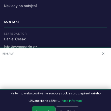
Náklady na nabíjení
KONTAKT
ŠÉFREDAKTOR
Daniel Česák
info@evmagazin.cz
✕
REKLAMA
O nás
Reklama
© 2026 EV Magazin.
Podmínky a ochrana dat
.
Na tomto webu používáme soubory cookies pro zlepšení vašeho
Data:
CC BY-NC-SA 4.0
·
© OpenStreetMap
uživatelského zážitku.
Více informací
Tvorba webu:
Studiografix