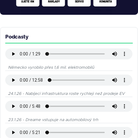
Podcasty
Německo vyrobilo přes 1,6 mil. elektromobilů
24.1.26 - Nabíjecí infrastruktura roste rychleji než prodeje EV
23.1.26 - Dreame vstupuje na automobilový trh