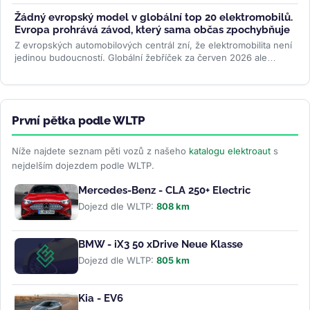
rekordních 26...
>>
Žádný evropský model v globální top 20 elektromobilů.
Evropa prohrává závod, který sama občas zpochybňuje
Z evropských automobilových centrál zní, že elektromobilita není
jedinou budoucností. Globální žebříček za červen 2026 ale
ukazuje...
>>
První pětka podle WLTP
Níže najdete seznam pěti vozů z našeho
katalogu elektroaut
s
nejdelším dojezdem podle WLTP.
Mercedes-Benz - CLA 250+ Electric
Dojezd dle WLTP:
808 km
BMW - iX3 50 xDrive Neue Klasse
Dojezd dle WLTP:
805 km
Kia - EV6