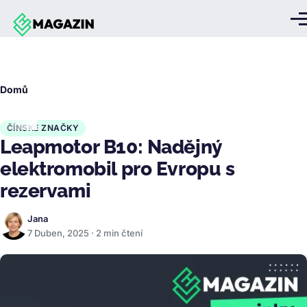
Přejít k hlavnímu obsahu
Me
Drobečková
Domů
navigace
ČÍNSKÉ ZNAČKY
Leapmotor B10: Nadějný
elektromobil pro Evropu s
rezervami
Jana
7 Duben, 2025 · 2 min čtení