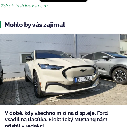
Zdroj: insideevs.com
Mohlo by vás zajímat
V době, kdy všechno mizí na displeje, Ford
vsadil na tlačítka. Elektrický Mustang nám
přistál v redakci