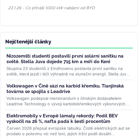
23.1.26 - Co přináší 1000 kW nabíjení od BYD
Nejčtenější články
Nizozemští studenti postavili první solární sanitku na
světě. Stella Juva dojede 715 km a míří do Keni
Skupina 23 studentů z Eindhovenu postavila první sanitku na
světě, která jezdí i léčí výhradně na sluneční energii. Stella Juva
má...
>>
Volkswagen v Číně sází na karbid křemíku. Tianjinská
továrna se spojila s Leadrive
Volkswagen podepsal memorandum s čínským dodavatelem
Leadrive Technology o vývoji karbidokřemíkových výkonových
modulů pro elektromobily....
>>
Elektromobily v Evropě lámaly rekordy: Podíl BEV
vyskočil na 26 %, nafta padá k šesti procentům
Červen 2026 přepsal evropské tabulky. Čistě elektrických aut se
prodalo o polovinu víc než loni, jejich tržní podíl dosáhl