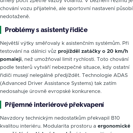
umělý pocit zpětné vazby volantu. V běžném režimu je
chování vozu přijatelné, ale sportovní nastavení působí
nedotaženě.
Problémy s asistenty řidiče
Největší výtky směřovaly k asistenčním systémům. Při
testování na dálnici vůz
projížděl zatáčky o 20 km/h
pomaleji
, než umožňoval limit rychlosti. Toto chování
podle testerů vytváří nebezpečné situace, kdy ostatní
řidiči musejí nelegálně předjíždět. Technologie ADAS
(Advanced Driver Assistance Systems) tak zatím
nedosahuje úrovně evropské konkurence.
Příjemné interiérové překvapení
Navzdory technickým nedostatkům překvapil B10
kvalitou interiéru. Modularita prostoru a
ergonomické