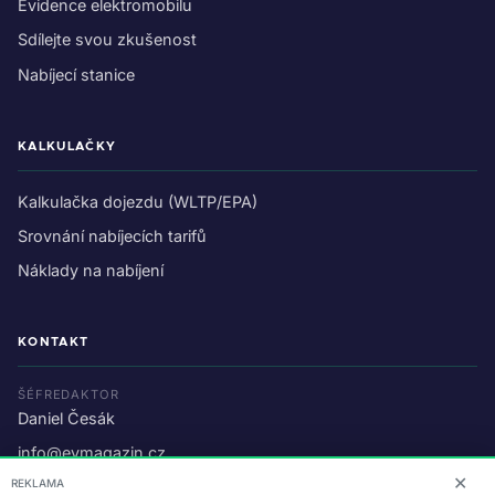
Evidence elektromobilu
Sdílejte svou zkušenost
Nabíjecí stanice
KALKULAČKY
Kalkulačka dojezdu (WLTP/EPA)
Srovnání nabíjecích tarifů
Náklady na nabíjení
KONTAKT
ŠÉFREDAKTOR
Daniel Česák
info@evmagazin.cz
✕
REKLAMA
O nás