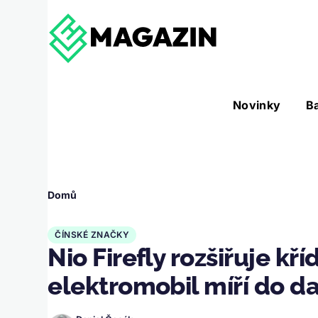
Přejít k hlavnímu obsahu
Hlavní
Novinky
B
Nástroje sub-navigation
navigace
Drobečková
Domů
navigace
ČÍNSKÉ ZNAČKY
Nio Firefly rozšiřuje k
elektromobil míří do d