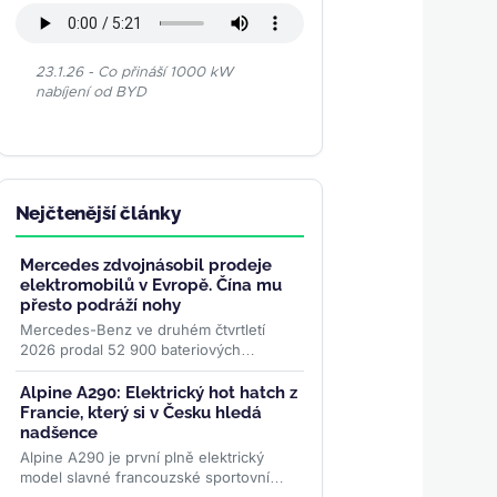
23.1.26 - Co přináší 1000 kW
nabíjení od BYD
Nejčtenější články
Mercedes zdvojnásobil prodeje
elektromobilů v Evropě. Čína mu
přesto podráží nohy
Mercedes-Benz ve druhém čtvrtletí
2026 prodal 52 900 bateriových
elektromobilů, o 51 procent více než
před rokem. Evropa rostla o 87
Alpine A290: Elektrický hot hatch z
procent...
>>
Francie, který si v Česku hledá
nadšence
Alpine A290 je první plně elektrický
model slavné francouzské sportovní