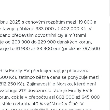
dubnu 2025 s cenovým rozpětím mezi 119 800 a
dstavuje přibližně 383 000 až 402 000 Kč. V
 dáno především dovozními cly a místními
uje od 209 900 do 229 900 dánských korun,
 je to 31 900 až 33 900 eur (přibližně 797 500
í si Firefly EV předobjednají, je připravena
7 500 Kč), zatímco běžná cena se pohybuje mezi
812 250 Kč). Zajímavostí je Norsko, které není
vztahuje 21% dovozní clo. Zde je Firefly EV k
orun, což je v přepočtu asi 602 000 až 645 000
 stále o zhruba 40 % vyšší než v Číně. V