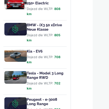
250+ Electric
Dojezd dle WLTP:
808
km
BMW - iX3 50 xDrive
Neue Klasse
Dojezd dle WLTP:
805
km
Kia - EV6
Dojezd dle WLTP:
708
km
Tesla - Model 3 Long
Range RWD
Dojezd dle WLTP:
702
km
Peugeot - e-3008
Long Range