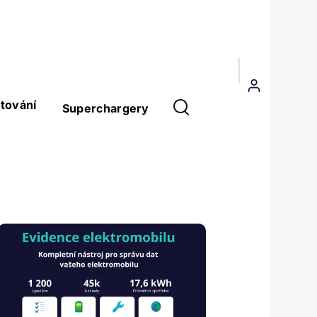
Menu
uživatelského
tování
Superchargery
účtu
Obrázek