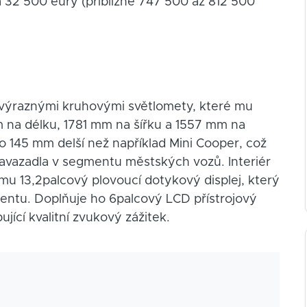
 32 500 eury (přibližně 747 500 až 812 500
s výraznými kruhovými světlomety, které mu
 na délku, 1781 mm na šířku a 1557 mm na
 145 mm delší než například Mini Cooper, což
 zavazadla v segmentu městských vozů. Interiér
 mu 13,2palcový plovoucí dotykový displej, který
nmentu. Doplňuje ho 6palcový LCD přístrojový
jící kvalitní zvukový zážitek.