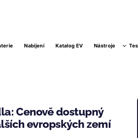
aterie
Nabíjení
Katalog EV
Nástroje
Tes
řídla: Cenově dostupný
alších evropských zemí