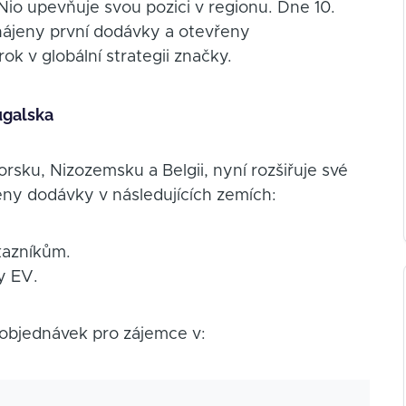
Nio upevňuje svou pozici v regionu. Dne 10.
ahájeny první dodávky a otevřeny
k v globální strategii značky.
ugalska
Norsku, Nizozemsku a Belgii, nyní rozšiřuje své
eny dodávky v následujících zemích:
kazníkům.
ly EV.
objednávek pro zájemce v: