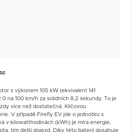
voz
otor s výkonem 105 kW (ekvivalent 141
z 0 na 100 km/h za solidních 8,2 sekundy. To je
ízdy více než dostatečná. Klíčovou
e. V případě Firefly EV jde o jednotku s
ná v kilowatthodinách (kWh) je míra energie,
ta, tím delší dojezd. Díky této baterii dosahuje