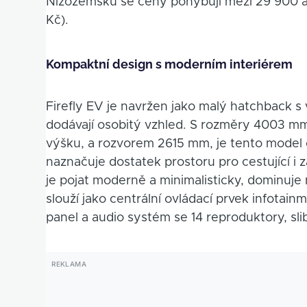
Nizozemsku se ceny pohybují mezi 29 900 a
Kč).
Kompaktní design s moderním interiérem
Firefly EV je navržen jako malý hatchback 
dodávají osobitý vzhled. S rozměry 4003 mm
výšku, a rozvorem 2615 mm, je tento model o
naznačuje dostatek prostoru pro cestující i
je pojat moderně a minimalisticky, dominuje
slouží jako centrální ovládací prvek infotai
panel a audio systém se 14 reproduktory, slibu