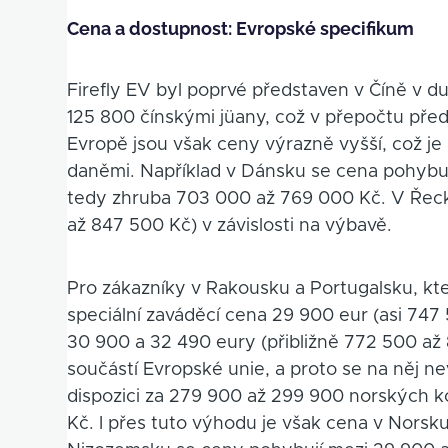
Cena a dostupnost: Evropské specifikum
Firefly EV byl poprvé představen v Číně v 
125 800 čínskými jüany, což v přepočtu pře
Evropě jsou však ceny výrazně vyšší, což je
daněmi. Například v Dánsku se cena pohyb
tedy zhruba 703 000 až 769 000 Kč. V Řecku
až 847 500 Kč) v závislosti na výbavě.
Pro zákazníky v Rakousku a Portugalsku, kteř
speciální zaváděcí cena 29 900 eur (asi 74
30 900 a 32 490 eury (přibližně 772 500 až 
součástí Evropské unie, a proto se na něj ne
dispozici za 279 900 až 299 900 norských k
Kč. I přes tuto výhodu je však cena v Norsku