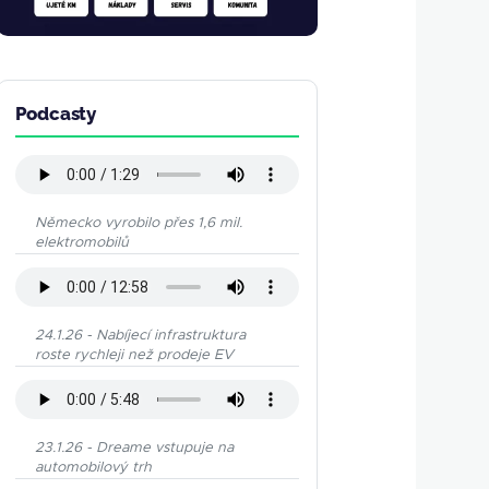
Podcasty
Německo vyrobilo přes 1,6 mil.
elektromobilů
24.1.26 - Nabíjecí infrastruktura
roste rychleji než prodeje EV
23.1.26 - Dreame vstupuje na
automobilový trh