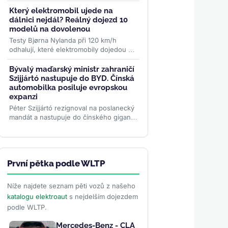
značky. Od 975 000 Kč nabízí 378 km
dojezdu, 177 koní a jízdní...
>>
Který elektromobil ujede na
dálnici nejdál? Reálný dojezd 10
modelů na dovolenou
Testy Bjørna Nylanda při 120 km/h
odhalují, které elektromobily dojedou na
jednu zastávku nejdál. Tesla Model 3
ujede 483 km, některá SUV o...
>>
Bývalý maďarský ministr zahraničí
Szijjártó nastupuje do BYD. Čínská
automobilka posiluje evropskou
expanzi
Péter Szijjártó rezignoval na poslanecký
mandát a nastupuje do čínského gigantu
BYD. Bude řídit vnější vztahy v době,
kdy automobilka...
>>
První pětka podle WLTP
Níže najdete seznam pěti vozů z našeho
katalogu elektroaut
s nejdelším dojezdem
podle WLTP.
Mercedes-Benz - CLA