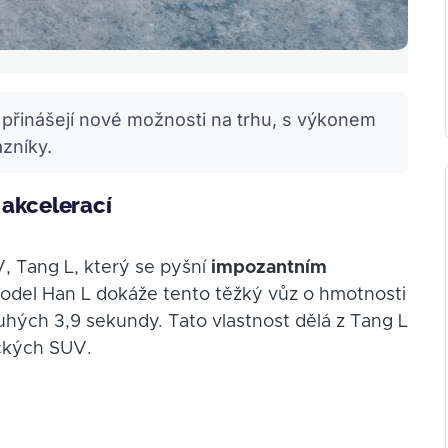
přinášejí nové možnosti na trhu, s výkonem
zníky.
 akcelerací
, Tang L, který se pyšní
impozantním
odel Han L dokáže tento těžký vůz o hmotnosti
uhých 3,9 sekundy. Tato vlastnost dělá z Tang L
ckých SUV.