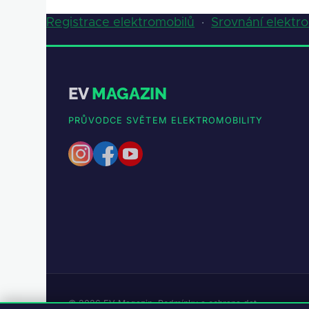
Registrace elektromobilů
·
Srovnání elektr
EV
MAGAZIN
PRŮVODCE SVĚTEM ELEKTROMOBILITY
© 2026 EV Magazin.
Podmínky a ochrana dat
.