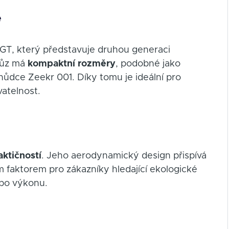
e
GT, který představuje druhou generaci
vůz má
kompaktní rozměry
, podobné jako
ůdce Zeekr 001. Díky tomu je ideální pro
atelnost.
aktičností
. Jeho aerodynamický design přispívá
ým faktorem pro zákazníky hledající ekologické
ebo výkonu.