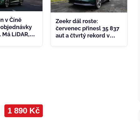
n v Číně
Zeekr dál roste:
edobjednávky
červenec přinesl 35 837
6. Má LiDAR,
aut a čtvrtý rekord v
nu i dojezd
řadě