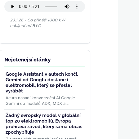
23.1.26 - Co přináší 1000 kW
nabíjení od BYD
Nejčtenější články
Google Assistant v autech končí.
Gemini od Googlu dostane i
elektromobil, který se přestal
vyrábět
Acura nasadí konverzační AI Google
Gemini do modelů ADX, MDX a
elektrického ZDX — toho, jehož výrobu
loni ukončila. Přidává se k vlně,...
>>
Žádný evropský model v globální
top 20 elektromobilů. Evropa
prohrává závod, který sama občas
zpochybňuje