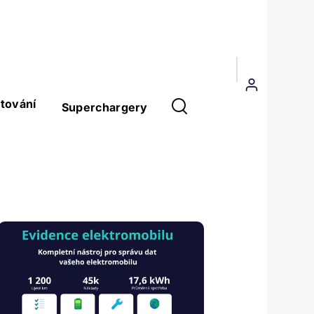
Menu
uživatelského
tování
Superchargery
účtu
Obrázek