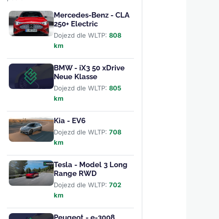
Mercedes-Benz - CLA
250+ Electric
Dojezd dle WLTP:
808
km
BMW - iX3 50 xDrive
Neue Klasse
Dojezd dle WLTP:
805
km
Kia - EV6
Dojezd dle WLTP:
708
km
Tesla - Model 3 Long
Range RWD
Dojezd dle WLTP:
702
km
Peugeot - e-3008