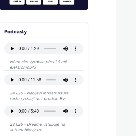
Podcasty
Německo vyrobilo přes 1,6 mil.
elektromobilů
24.1.26 - Nabíjecí infrastruktura
roste rychleji než prodeje EV
23.1.26 - Dreame vstupuje na
automobilový trh