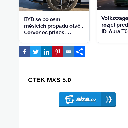
Volkswage
BYD se po osmi
rozjel př
měsících propadu otáčí.
ID. Aura T
Červenec přinesl
ale tají ce
rekordní export a
nejvyšší prodeje roku