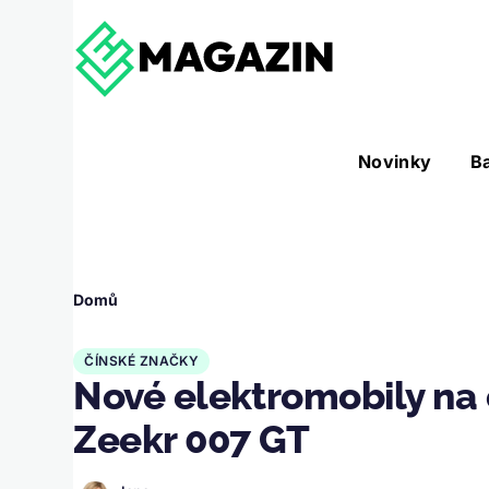
Přejít k hlavnímu obsahu
Hlavní
Novinky
B
Nástroje sub-navigation
navigace
Drobečková
Domů
navigace
ČÍNSKÉ ZNAČKY
Nové elektromobily na 
Zeekr 007 GT