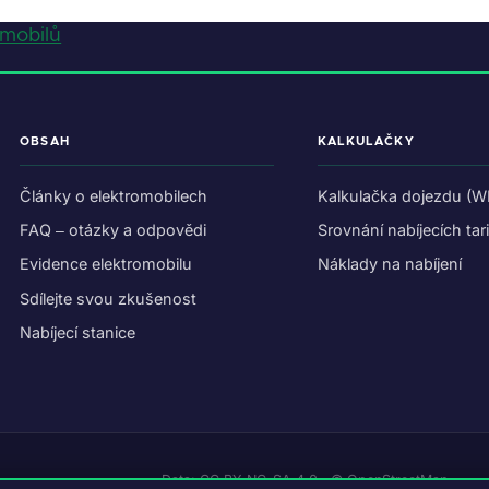
omobilů
OBSAH
KALKULAČKY
Články o elektromobilech
Kalkulačka dojezdu (W
FAQ – otázky a odpovědi
Srovnání nabíjecích tar
Evidence elektromobilu
Náklady na nabíjení
Sdílejte svou zkušenost
Nabíjecí stanice
Data:
CC BY-NC-SA 4.0
·
© OpenStreetMap