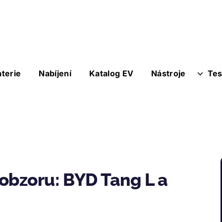
aterie
Nabíjení
Katalog EV
Nástroje
Tes
obzoru: BYD Tang L a