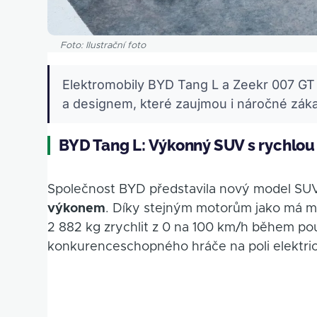
Foto: Ilustrační foto
Elektromobily BYD Tang L a Zeekr 007 GT 
a designem, které zaujmou i náročné záka
BYD Tang L: Výkonný SUV s rychlou
Společnost BYD představila nový model SUV
výkonem
. Díky stejným motorům jako má m
2 882 kg zrychlit z 0 na 100 km/h během po
konkurenceschopného hráče na poli elektri