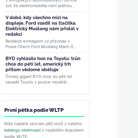
Z evropských automobilových centrál
zní, že elektromobilita není jedinou
budoucností. Globální žebříček za
červen 2026 ale ukazuje...
>>
V době, kdy všechno mizí na
displeje, Ford vsadil na tlačítka.
Elektrický Mustang nám přistál v
redakci
Redakce evmagazin.cz převzala v
Praze-Ořech Ford Mustang Mach-E
Premium RWD s prodlouženým
dojezdem. Začíná půlroční test, ve
BYD vyhlásilo hon na Toyotu: trůn
kterém...
>>
chce do pěti let, americký trh
přitom vědomě obětuje
Čínský gigant BYD chce do pěti let
sesadit Toyotu z pozice největší
automobilky světa — a podle
viceprezidentky Stelly Li k tomu...
>>
První pětka podle WLTP
Níže najdete seznam pěti vozů z našeho
katalogu elektroaut
s nejdelším dojezdem
podle WLTP.