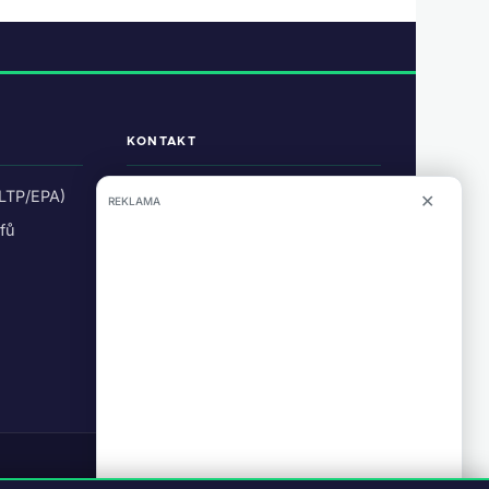
KONTAKT
ŠÉFREDAKTOR
LTP/EPA)
✕
REKLAMA
Daniel Česák
ifů
info@evmagazin.cz
O nás
Reklama
Tvorba webu:
Studiografix