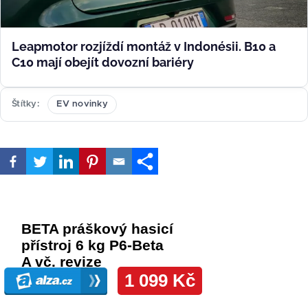
Leapmotor rozjíždí montáž v Indonésii. B10 a
C10 mají obejít dovozní bariéry
Štítky
EV novinky