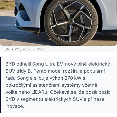
Foto: BYD | zdroj: byd.com
BYD odhalil Song Ultra EV, nový plně elektrický
SUV třídy B. Tento model rozšiřuje populární
řadu Song a slibuje výkon 270 kW s
pokročilými asistenčními systémy včetně
volitelného LiDARu. Očekává se, že posílí pozici
BYD v segmentu elektrických SUV a přinese
inovace.