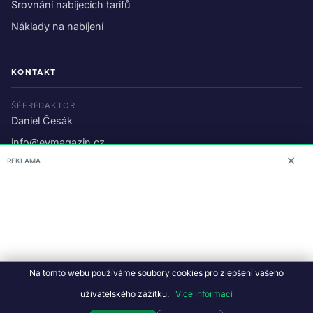
Srovnání nabíjecích tarifů
Náklady na nabíjení
KONTAKT
ŠÉFREDAKTOR
Daniel Česák
info@evmagazin.cz
✕
REKLAMA
O nás
Reklama
© 2026 EV Magazin.
Podmínky a ochrana dat
.
Na tomto webu používáme soubory cookies pro zlepšení vašeho
Data:
CC BY-NC-SA 4.0
·
© OpenStreetMap
uživatelského zážitku.
Více informací
Tvorba webu:
Studiografix