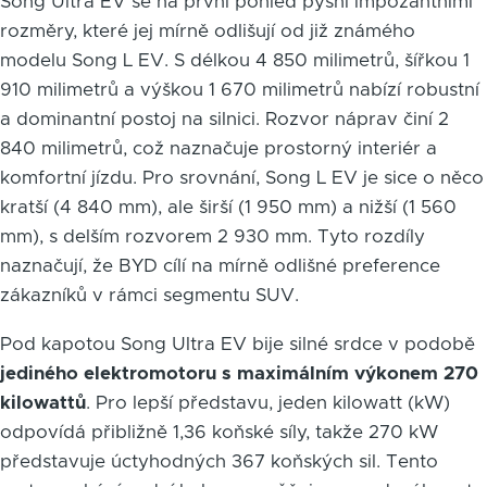
Song Ultra EV se na první pohled pyšní impozantními
rozměry, které jej mírně odlišují od již známého
modelu Song L EV. S délkou 4 850 milimetrů, šířkou 1
910 milimetrů a výškou 1 670 milimetrů nabízí robustní
a dominantní postoj na silnici. Rozvor náprav činí 2
840 milimetrů, což naznačuje prostorný interiér a
komfortní jízdu. Pro srovnání, Song L EV je sice o něco
kratší (4 840 mm), ale širší (1 950 mm) a nižší (1 560
mm), s delším rozvorem 2 930 mm. Tyto rozdíly
naznačují, že BYD cílí na mírně odlišné preference
zákazníků v rámci segmentu SUV.
Pod kapotou Song Ultra EV bije silné srdce v podobě
jediného elektromotoru s maximálním výkonem 270
kilowattů
. Pro lepší představu, jeden kilowatt (kW)
odpovídá přibližně 1,36 koňské síly, takže 270 kW
představuje úctyhodných 367 koňských sil. Tento