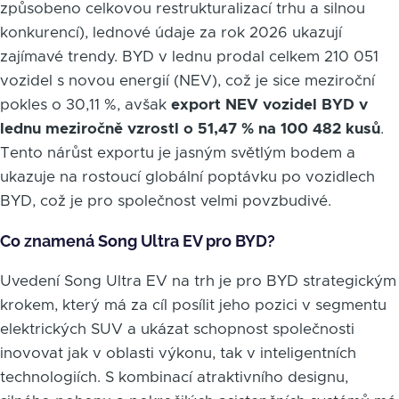
způsobeno celkovou restrukturalizací trhu a silnou
konkurencí), lednové údaje za rok 2026 ukazují
zajímavé trendy. BYD v lednu prodal celkem 210 051
vozidel s novou energií (NEV), což je sice meziroční
pokles o 30,11 %, avšak
export NEV vozidel BYD v
lednu meziročně vzrostl o 51,47 % na 100 482 kusů
.
Tento nárůst exportu je jasným světlým bodem a
ukazuje na rostoucí globální poptávku po vozidlech
BYD, což je pro společnost velmi povzbudivé.
Co znamená Song Ultra EV pro BYD?
Uvedení Song Ultra EV na trh je pro BYD strategickým
krokem, který má za cíl posílit jeho pozici v segmentu
elektrických SUV a ukázat schopnost společnosti
inovovat jak v oblasti výkonu, tak v inteligentních
technologiích. S kombinací atraktivního designu,