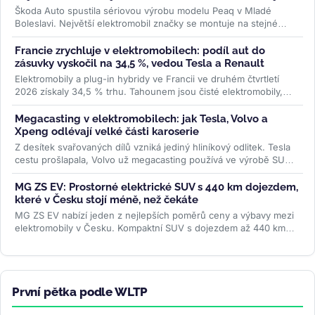
Škoda Auto spustila sériovou výrobu modelu Peaq v Mladé
Boleslavi. Největší elektromobil značky se montuje na stejné
lince jako Enyaq a...
>>
Francie zrychluje v elektromobilech: podíl aut do
zásuvky vyskočil na 34,5 %, vedou Tesla a Renault
Elektromobily a plug-in hybridy ve Francii ve druhém čtvrtletí
2026 získaly 34,5 % trhu. Tahounem jsou čisté elektromobily,
jejichž registrace...
>>
Megacasting v elektromobilech: jak Tesla, Volvo a
Xpeng odlévají velké části karoserie
Z desítek svařovaných dílů vzniká jediný hliníkový odlitek. Tesla
cestu prošlapala, Volvo už megacasting používá ve výrobě SUV
EX60 a...
>>
MG ZS EV: Prostorné elektrické SUV s 440 km dojezdem,
které v Česku stojí méně, než čekáte
MG ZS EV nabízí jeden z nejlepších poměrů ceny a výbavy mezi
elektromobily v Česku. Kompaktní SUV s dojezdem až 440 km
WLTP a 7letou...
>>
První pětka podle WLTP