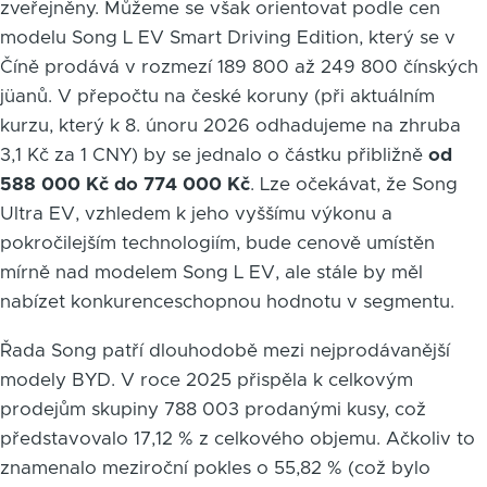
zveřejněny. Můžeme se však orientovat podle cen
modelu Song L EV Smart Driving Edition, který se v
Číně prodává v rozmezí 189 800 až 249 800 čínských
jüanů. V přepočtu na české koruny (při aktuálním
kurzu, který k 8. únoru 2026 odhadujeme na zhruba
3,1 Kč za 1 CNY) by se jednalo o částku přibližně
od
588 000 Kč do 774 000 Kč
. Lze očekávat, že Song
Ultra EV, vzhledem k jeho vyššímu výkonu a
pokročilejším technologiím, bude cenově umístěn
mírně nad modelem Song L EV, ale stále by měl
nabízet konkurenceschopnou hodnotu v segmentu.
Řada Song patří dlouhodobě mezi nejprodávanější
modely BYD. V roce 2025 přispěla k celkovým
prodejům skupiny 788 003 prodanými kusy, což
představovalo 17,12 % z celkového objemu. Ačkoliv to
znamenalo meziroční pokles o 55,82 % (což bylo