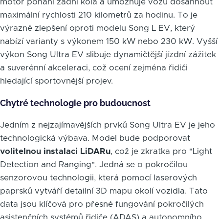
motor pohání zadní kola a umožňuje vozu dosáhnout
maximální rychlosti 210 kilometrů za hodinu. To je
výrazné zlepšení oproti modelu Song L EV, který
nabízí varianty s výkonem 150 kW nebo 230 kW. Vyšší
výkon Song Ultra EV slibuje dynamičtější jízdní zážitek
a suverénní akceleraci, což ocení zejména řidiči
hledající sportovnější projev.
Chytré technologie pro budoucnost
Jedním z nejzajímavějších prvků Song Ultra EV je jeho
technologická výbava. Model bude podporovat
volitelnou instalaci LiDARu
, což je zkratka pro "Light
Detection and Ranging". Jedná se o pokročilou
senzorovou technologii, která pomocí laserových
paprsků vytváří detailní 3D mapu okolí vozidla. Tato
data jsou klíčová pro přesné fungování pokročilých
asistenčních systémů řidiče (ADAS) a autonomního