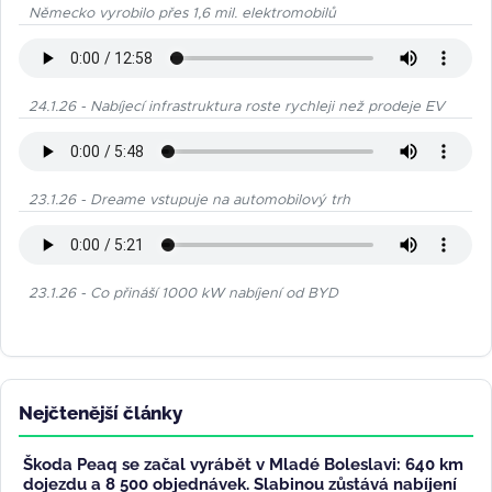
Německo vyrobilo přes 1,6 mil. elektromobilů
24.1.26 - Nabíjecí infrastruktura roste rychleji než prodeje EV
23.1.26 - Dreame vstupuje na automobilový trh
23.1.26 - Co přináší 1000 kW nabíjení od BYD
Nejčtenější články
Škoda Peaq se začal vyrábět v Mladé Boleslavi: 640 km
dojezdu a 8 500 objednávek. Slabinou zůstává nabíjení