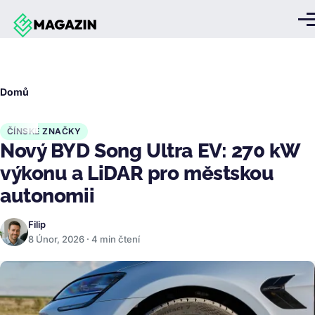
Přejít k hlavnímu obsahu
Me
Drobečková
Domů
navigace
ČÍNSKÉ ZNAČKY
Nový BYD Song Ultra EV: 270 kW
výkonu a LiDAR pro městskou
autonomii
Filip
8 Únor, 2026 · 4 min čtení