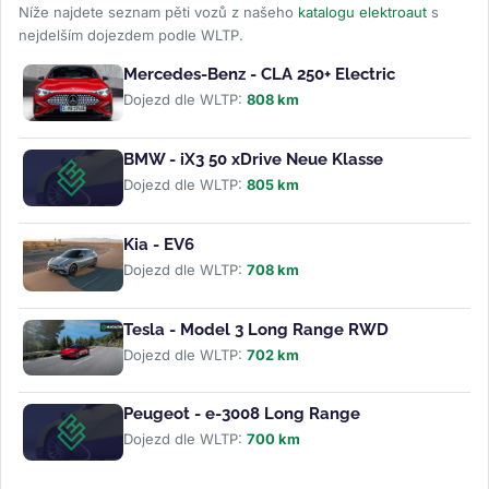
Níže najdete seznam pěti vozů z našeho
katalogu elektroaut
s
nejdelším dojezdem podle WLTP.
Mercedes-Benz - CLA 250+ Electric
Dojezd dle WLTP:
808 km
BMW - iX3 50 xDrive Neue Klasse
Dojezd dle WLTP:
805 km
Kia - EV6
Dojezd dle WLTP:
708 km
Tesla - Model 3 Long Range RWD
Dojezd dle WLTP:
702 km
Peugeot - e-3008 Long Range
Dojezd dle WLTP:
700 km