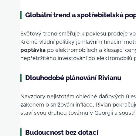
Globální trend a spotřebitelská po
Světový trend směřuje k poklesu prodeje vo
Kromě vládní politiky je hlavním hnacím m
poptávka
po elektromobilech a klesající ce
nepřetržitého investování do elektromobil
Dlouhodobé plánování Rivianu
Navzdory nejistotám ohledně daňových úlev 
zákonem o snižování inflace, Rivian pokrač
staví svou druhou továrnu v Georgii a soust
Budoucnost bez dotací