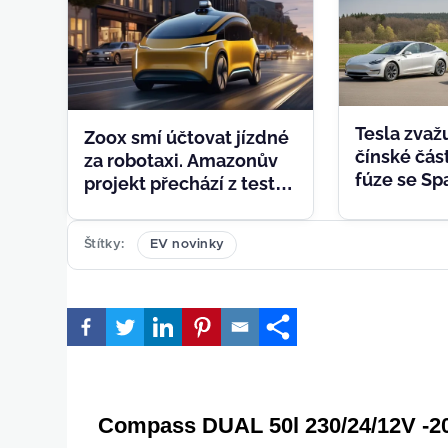
Tesla zvaž
Zoox smí účtovat jízdné
čínské část
za robotaxi. Amazonův
fúze se S
projekt přechází z testů
k byznysu
Štítky
EV novinky