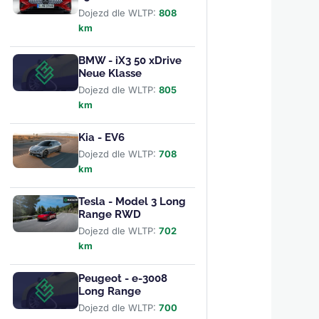
Dojezd dle WLTP:
808
km
BMW - iX3 50 xDrive
Neue Klasse
Dojezd dle WLTP:
805
km
Kia - EV6
Dojezd dle WLTP:
708
km
Tesla - Model 3 Long
Range RWD
Dojezd dle WLTP:
702
km
Peugeot - e-3008
Long Range
Dojezd dle WLTP:
700