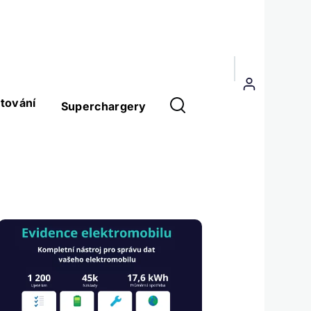
Menu
uživatelského
tování
Superchargery
účtu
Obrázek