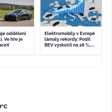
uje oddělení
Elektromobily v Evropě
i. Ve hře je
lámaly rekordy: Podíl
paceX
BEV vyskočil na 26 %,
nafta padá k šesti
procentům