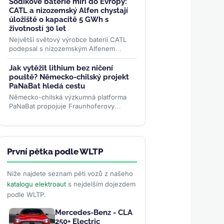
Eviny Elektrifisering bude mít...
>>
Sodíkové baterie míří do Evropy:
CATL a nizozemský Alfen chystají
úložiště o kapacitě 5 GWh s
životností 30 let
Největší světový výrobce baterií CATL
podepsal s nizozemským Alfenem
dohodu o nasazení 5 GWh sodíkových
úložišť v Evropě. Systém...
>>
Jak vytěžit lithium bez ničení
pouště? Německo-chilský projekt
PaNaBat hledá cestu
Německo-chilská výzkumná platforma
PaNaBat propojuje Fraunhoferovy
instituty s chilskými vědci. Cílem je těžit
lithium bez odpařovacích...
>>
První pětka podle WLTP
Níže najdete seznam pěti vozů z našeho
katalogu elektroaut
s nejdelším dojezdem
podle WLTP.
Mercedes-Benz - CLA
250+ Electric