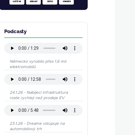
Podcasty
Německo vyrobilo přes 1,6 mil.
elektromobilů
24.1.26 - Nabíjecí infrastruktura
roste rychleji než prodeje EV
23.1.26 - Dreame vstupuje na
automobilový trh