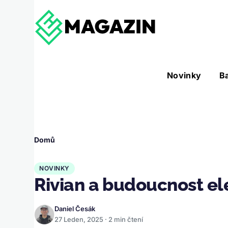
Přejít k hlavnímu obsahu
Hlavní
Novinky
B
Nástroje sub-navigation
navigace
Drobečková
Domů
navigace
NOVINKY
Rivian a budoucnost el
Daniel Česák
27 Leden, 2025 · 2 min čtení