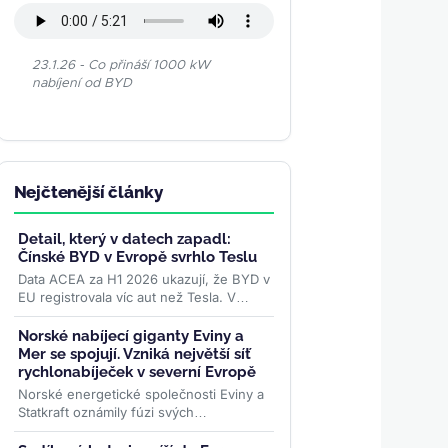
23.1.26 - Co přináší 1000 kW
nabíjení od BYD
Nejčtenější články
Detail, který v datech zapadl:
Čínské BYD v Evropě svrhlo Teslu
Data ACEA za H1 2026 ukazují, že BYD v
EU registrovala víc aut než Tesla. V
samotném červnu se ale karta obrátila –
rozhodly ceny paliv i...
>>
Norské nabíjecí giganty Eviny a
Mer se spojují. Vzniká největší síť
rychlonabíječek v severní Evropě
Norské energetické společnosti Eviny a
Statkraft oznámily fúzi svých
rychlodobíjecích sítí. Spojený podnik