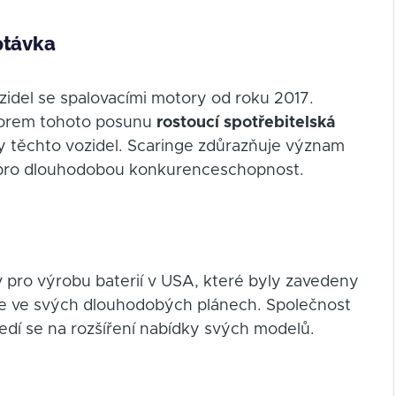
ptávka
zidel se spalovacími motory od roku 2017.
otorem tohoto posunu
rostoucí spotřebitelská
ny těchto vozidel. Scaringe zdůrazňuje význam
ů pro dlouhodobou konkurenceschopnost.
pro výrobu baterií v USA, které byly zavedeny
uje ve svých dlouhodobých plánech. Společnost
ředí se na rozšíření nabídky svých modelů.