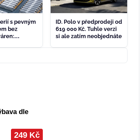
erií s pevným
ID. Polo v předprodeji od
tem bez
619 000 Kč. Tuhle verzi
áren:
si ale zatím neobjednáte
 SK On spojují