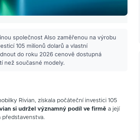
řinou společnost Also zaměřenou na výrobu
sticí 105 milionů dolarů a vlastní
bídnout do roku 2026 cenově dostupná
stí než současné modely.
bilky Rivian, získala počáteční investici 105
vian si udržel významný podíl ve firmě
a její
a představenstva.