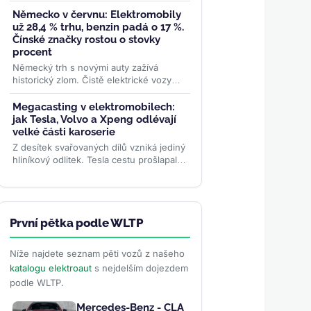
pravý opak: třetí generace oblíbeného
pickupu dostane PHEV i...
>>
Německo v červnu: Elektromobily
už 28,4 % trhu, benzin padá o 17 %.
Čínské značky rostou o stovky
procent
Německý trh s novými auty zažívá
historický zlom. Čistě elektrické vozy
dosáhly v červnu 28,4% podílu a
meziročně vyskočily o 78 %....
>>
Megacasting v elektromobilech:
jak Tesla, Volvo a Xpeng odlévají
velké části karoserie
Z desítek svařovaných dílů vzniká jediný
hliníkový odlitek. Tesla cestu prošlapala,
Volvo už megacasting používá ve
výrobě SUV EX60 a...
>>
První pětka podle WLTP
Níže najdete seznam pěti vozů z našeho
katalogu elektroaut
s nejdelším dojezdem
podle WLTP.
Mercedes-Benz - CLA