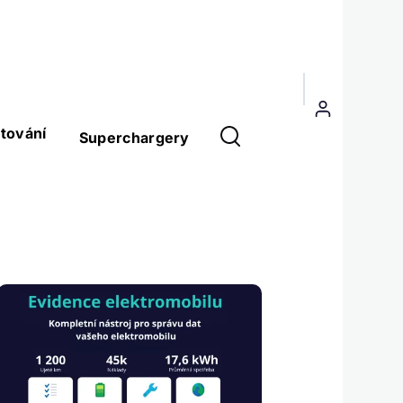
Menu
uživatelského
tování
Superchargery
účtu
Obrázek