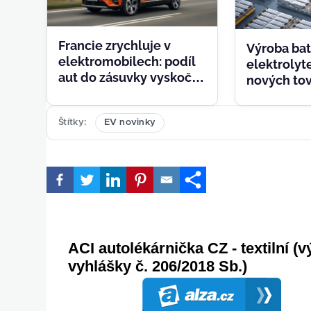
Francie zrychluje v
Výroba bat
elektromobilech: podíl
elektroly
aut do zásuvky vyskočil
nových tov
na 34,5 %, vedou Tesla a
Factorial a
Renault
síly
Štítky
EV novinky