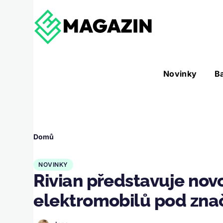
Přejít k hlavnímu obsahu
Hlavní
Novinky
B
Nástroje sub-navigation
navigace
Drobečková
Domů
navigace
NOVINKY
Rivian představuje nov
elektromobilů pod zna