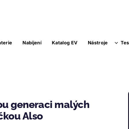
aterie
Nabíjení
Katalog EV
Nástroje
Tes
ou generaci malých
čkou Also