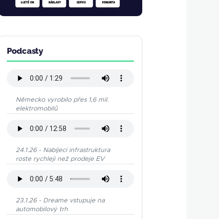
Podcasty
Německo vyrobilo přes 1,6 mil.
elektromobilů
24.1.26 - Nabíjecí infrastruktura
roste rychleji než prodeje EV
23.1.26 - Dreame vstupuje na
automobilový trh