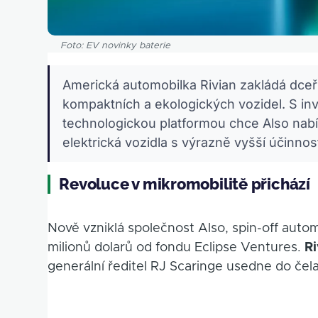
Foto: EV novinky baterie
Americká automobilka Rivian zakládá dce
kompaktních a ekologických vozidel. S inve
technologickou platformou chce Also na
elektrická vozidla s výrazně vyšší účinno
Revoluce v mikromobilitě přichází
Nově vzniklá společnost Also, spin-off automo
milionů dolarů od fondu Eclipse Ventures.
Ri
generální ředitel RJ Scaringe usedne do čel