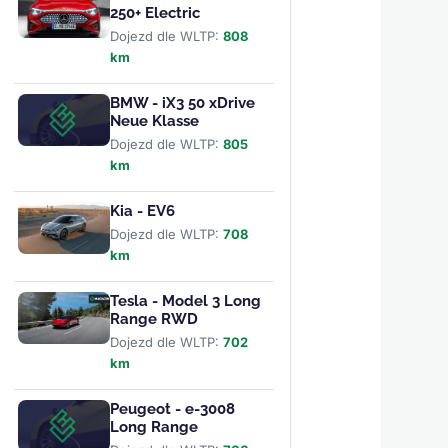
250+ Electric
Dojezd dle WLTP:
808
km
BMW - iX3 50 xDrive
Neue Klasse
Dojezd dle WLTP:
805
km
Kia - EV6
Dojezd dle WLTP:
708
km
Tesla - Model 3 Long
Range RWD
Dojezd dle WLTP:
702
km
Peugeot - e-3008
Long Range