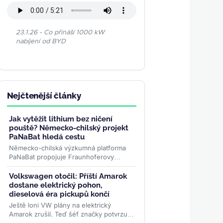
23.1.26 - Co přináší 1000 kW
nabíjení od BYD
Nejčtenější články
Jak vytěžit lithium bez ničení
pouště? Německo-chilský projekt
PaNaBat hledá cestu
Německo-chilská výzkumná platforma
PaNaBat propojuje Fraunhoferovy
instituty s chilskými vědci. Cílem je těžit
lithium bez odpařovacích...
>>
Volkswagen otočil: Příští Amarok
dostane elektrický pohon,
dieselová éra pickupů končí
Ještě loni VW plány na elektrický
Amarok zrušil. Teď šéf značky potvrzuje