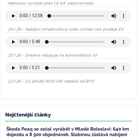
Německo vyrobilo přes 1,6 mil. elektromobilů
24.1.26 - Nabíjecí infrastruktura roste rychleji než prodeje EV
23.1.26 - Dreame vstupuje na automobilový trh
23.1.26 - Co přináší 1000 kW nabíjení od BYD
Nejčtenější články
Škoda Peaq se začal vyrábět v Mladé Boleslavi: 640 km
dojezdu a 8 500 objednávek. Slabinou zůstává nabíjení