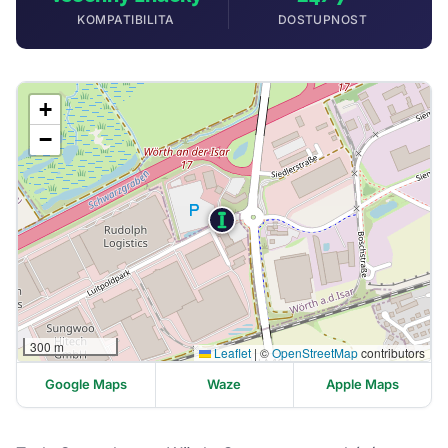
KOMPATIBILITA
DOSTUPNOST
+
−
300 m
Leaflet
|
©
OpenStreetMap
contributors
Google Maps
Waze
Apple Maps