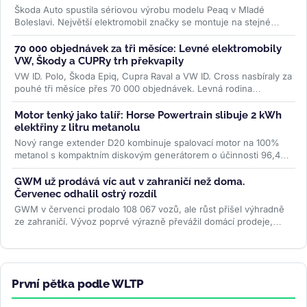
Škoda Auto spustila sériovou výrobu modelu Peaq v Mladé
Boleslavi. Největší elektromobil značky se montuje na stejné
lince jako Enyaq a...
>>
70 000 objednávek za tři měsíce: Levné elektromobily
VW, Škody a CUPRy trh překvapily
VW ID. Polo, Škoda Epiq, Cupra Raval a VW ID. Cross nasbíraly za
pouhé tři měsíce přes 70 000 objednávek. Levná rodina
elektromobilů...
>>
Motor tenký jako talíř: Horse Powertrain slibuje 2 kWh
elektřiny z litru metanolu
Nový range extender D20 kombinuje spalovací motor na 100%
metanol s kompaktním diskovým generátorem o účinnosti 96,4
%. Firma slibuje studený...
>>
GWM už prodává víc aut v zahraničí než doma.
Červenec odhalil ostrý rozdíl
GWM v červenci prodalo 108 067 vozů, ale růst přišel výhradně
ze zahraničí. Vývoz poprvé výrazně převážil domácí prodeje,
zatímco...
>>
První pětka podle WLTP