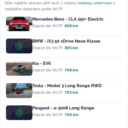
Níže najdete seznam pěti vozů z našeho
katalogu elektroaut
s
nejdelším dojezdem podle WLTP.
Mercedes-Benz - CLA 250+ Electric
Dojezd dle WLTP:
808 km
BMW - iX3 50 xDrive Neue Klasse
Dojezd dle WLTP:
805 km
Kia - EV6
Dojezd dle WLTP:
708 km
Tesla - Model 3 Long Range RWD
Dojezd dle WLTP:
702 km
Peugeot - e-3008 Long Range
Dojezd dle WLTP:
700 km