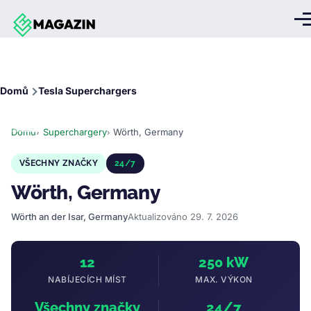
Přejít k hlavnímu obsahu
Me
Drobečková
Domů
Tesla Superchargers
navigace
Domů
Superchargery
Wörth, Germany
VŠECHNY ZNAČKY
24/7
Wörth, Germany
Wörth an der Isar, Germany
Aktualizováno 29. 7. 2026
12
250 kW
NABÍJECÍCH MÍST
MAX. VÝKON
Všechny značky
24/7