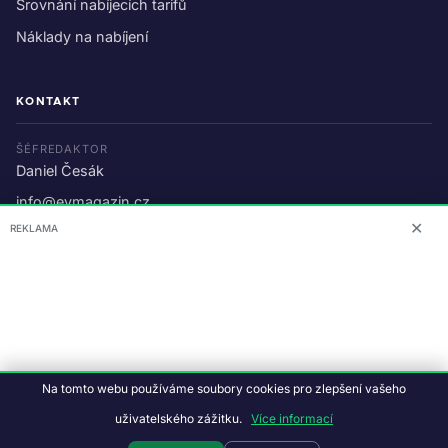
Srovnání nabíjecích tarifů
Náklady na nabíjení
KONTAKT
ŠÉFREDAKTOR
Daniel Česák
info@evmagazin.cz
✕
REKLAMA
O nás
Reklama
© 2026 EV Magazin.
Podmínky a ochrana dat
.
Na tomto webu používáme soubory cookies pro zlepšení vašeho
Data:
CC BY-NC-SA 4.0
·
© OpenStreetMap
uživatelského zážitku.
Více informací
Tvorba webu:
Studiografix