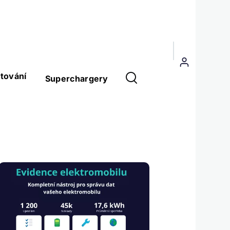
Menu
uživatelského
tování
Superchargery
účtu
Obrázek