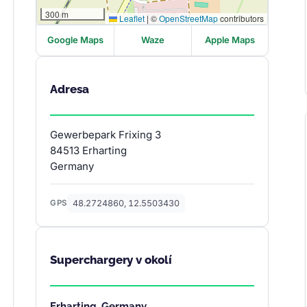
300 m
Leaflet
|
©
OpenStreetMap
contributors
Google Maps
Waze
Apple Maps
Adresa
Gewerbepark Frixing 3
84513 Erharting
Germany
48.2724860, 12.5503430
GPS
Superchargery v okolí
Erharting, Germany