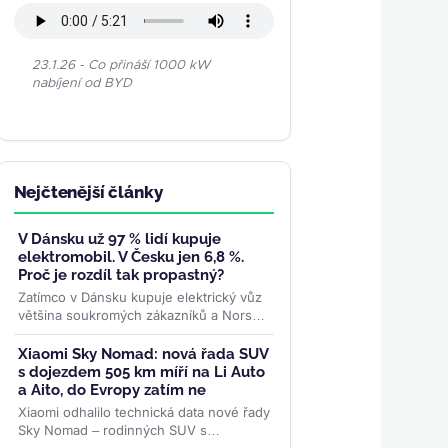
23.1.26 - Co přináší 1000 kW
nabíjení od BYD
Nejčtenější články
V Dánsku už 97 % lidí kupuje
elektromobil. V Česku jen 6,8 %.
Proč je rozdíl tak propastný?
Zatímco v Dánsku kupuje elektrický vůz
většina soukromých zákazníků a Norsko
drží dominanci bateriového pohonu,
české registrace podle...
>>
Xiaomi Sky Nomad: nová řada SUV
s dojezdem 505 km míří na Li Auto
a Aito, do Evropy zatím ne
Xiaomi odhalilo technická data nové řady
Sky Nomad – rodinných SUV s