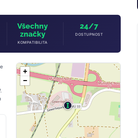
Všechny
24/7
značky
DOSTUPNOST
KOMPATIBILITA
se
+
−
.
h