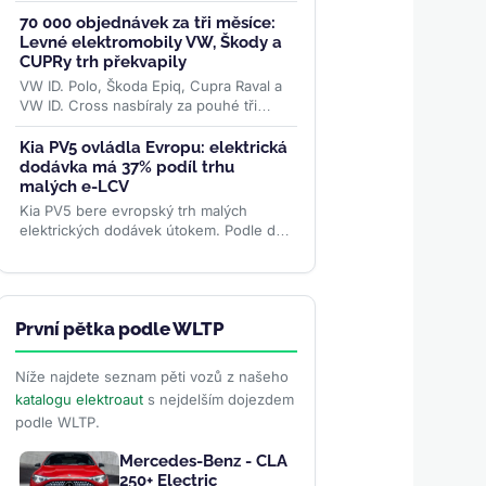
benzinovým generátorem a dojezdem
až 505 km na baterii. Do Evropy ale...
70 000 objednávek za tři měsíce:
>>
Levné elektromobily VW, Škody a
CUPRy trh překvapily
VW ID. Polo, Škoda Epiq, Cupra Raval a
VW ID. Cross nasbíraly za pouhé tři
měsíce přes 70 000 objednávek. Levná
rodina elektromobilů...
>>
Kia PV5 ovládla Evropu: elektrická
dodávka má 37% podíl trhu
malých e-LCV
Kia PV5 bere evropský trh malých
elektrických dodávek útokem. Podle dat
ACEA má 37% podíl, je jedničkou ve 12
zemích a v Británii...
>>
První pětka podle WLTP
Níže najdete seznam pěti vozů z našeho
katalogu elektroaut
s nejdelším dojezdem
podle WLTP.
Mercedes-Benz - CLA
250+ Electric