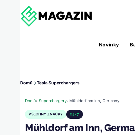
Přejít k hlavnímu obsahu
Hlavní
Novinky
B
Nástroje sub-navigation
navigace
Drobečková
Domů
Tesla Superchargers
navigace
Domů
Superchargery
Mühldorf am Inn, Germany
VŠECHNY ZNAČKY
24/7
Mühldorf am Inn, Germ