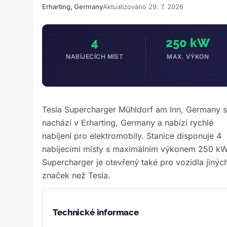
Erharting, Germany
Aktualizováno 29. 7. 2026
4
250 kW
NABÍJECÍCH MÍST
MAX. VÝKON
Tesla Supercharger Mühldorf am Inn, Germany 
nachází v Erharting, Germany a nabízí rychlé
nabíjení pro elektromobily. Stanice disponuje 4
nabíjecími místy s maximálním výkonem 250 kW
Supercharger je otevřený také pro vozidla jinýc
značek než Tesla.
Technické informace