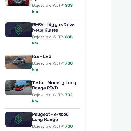
Dojezd dle WLTP:
808
km
BMW - iX3 50 xDrive
Neue Klasse
Dojezd dle WLTP:
805
km
Kia - EV6
Dojezd dle WLTP:
708
km
Tesla - Model 3 Long
Range RWD
Dojezd dle WLTP:
702
km
Peugeot - e-3008
Long Range
Dojezd dle WLTP:
700