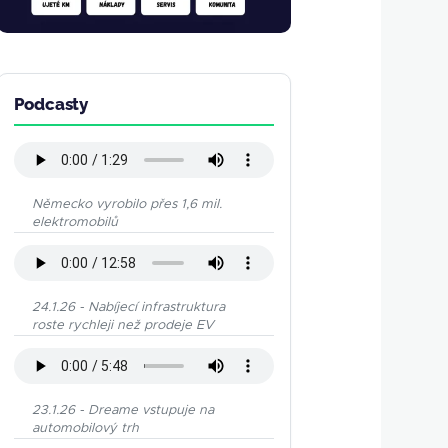
Podcasty
Německo vyrobilo přes 1,6 mil.
elektromobilů
24.1.26 - Nabíjecí infrastruktura
roste rychleji než prodeje EV
23.1.26 - Dreame vstupuje na
automobilový trh