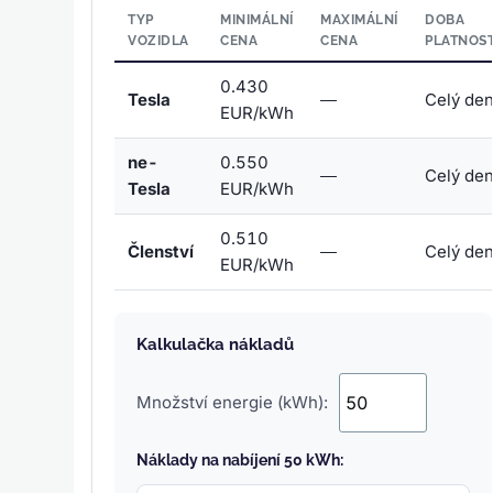
TYP
MINIMÁLNÍ
MAXIMÁLNÍ
DOBA
VOZIDLA
CENA
CENA
PLATNOST
0.430
Tesla
—
Celý de
EUR/kWh
ne-
0.550
—
Celý de
Tesla
EUR/kWh
0.510
Členství
—
Celý de
EUR/kWh
Kalkulačka nákladů
Množství energie (kWh):
Náklady na nabíjení 50 kWh: