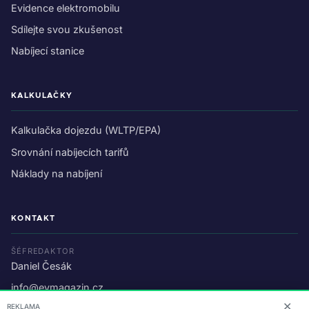
Evidence elektromobilu
Sdílejte svou zkušenost
Nabíjecí stanice
KALKULAČKY
Kalkulačka dojezdu (WLTP/EPA)
Srovnání nabíjecích tarifů
Náklady na nabíjení
KONTAKT
ŠÉFREDAKTOR
Daniel Česák
info@evmagazin.cz
✕
REKLAMA
O nás