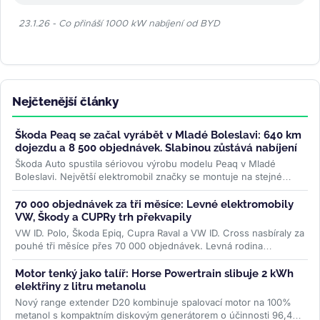
23.1.26 - Co přináší 1000 kW nabíjení od BYD
Nejčtenější články
Škoda Peaq se začal vyrábět v Mladé Boleslavi: 640 km
dojezdu a 8 500 objednávek. Slabinou zůstává nabíjení
Škoda Auto spustila sériovou výrobu modelu Peaq v Mladé
Boleslavi. Největší elektromobil značky se montuje na stejné
lince jako Enyaq a...
>>
70 000 objednávek za tři měsíce: Levné elektromobily
VW, Škody a CUPRy trh překvapily
VW ID. Polo, Škoda Epiq, Cupra Raval a VW ID. Cross nasbíraly za
pouhé tři měsíce přes 70 000 objednávek. Levná rodina
elektromobilů...
>>
Motor tenký jako talíř: Horse Powertrain slibuje 2 kWh
elektřiny z litru metanolu
Nový range extender D20 kombinuje spalovací motor na 100%
metanol s kompaktním diskovým generátorem o účinnosti 96,4