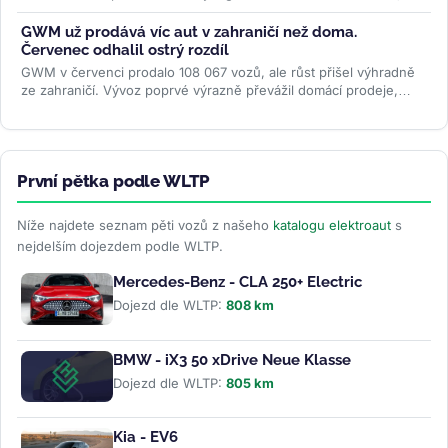
%. Firma slibuje studený...
>>
GWM už prodává víc aut v zahraničí než doma.
Červenec odhalil ostrý rozdíl
GWM v červenci prodalo 108 067 vozů, ale růst přišel výhradně
ze zahraničí. Vývoz poprvé výrazně převážil domácí prodeje,
zatímco...
>>
První pětka podle WLTP
Níže najdete seznam pěti vozů z našeho
katalogu elektroaut
s
nejdelším dojezdem podle WLTP.
Mercedes-Benz - CLA 250+ Electric
Dojezd dle WLTP:
808 km
BMW - iX3 50 xDrive Neue Klasse
Dojezd dle WLTP:
805 km
Kia - EV6