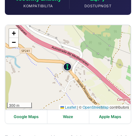
KOMPATIBILITA
DOSTUPNOST
+
−
300 m
Leaflet
|
©
OpenStreetMap
contributors
Google Maps
Waze
Apple Maps