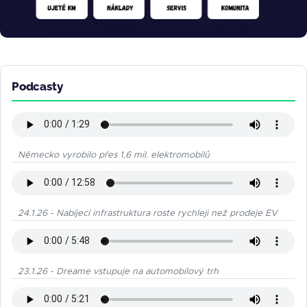
Podcasty
Německo vyrobilo přes 1,6 mil. elektromobilů
24.1.26 - Nabíjecí infrastruktura roste rychleji než prodeje EV
23.1.26 - Dreame vstupuje na automobilový trh