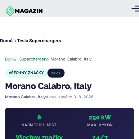
Přejít k hlavnímu obsahu
Me
Drobečková
Domů
Tesla Superchargers
navigace
Domů
Superchargery
Morano Calabro, Italy
VŠECHNY ZNAČKY
24/7
Morano Calabro, Italy
Morano Calabro, Italy
Aktualizováno 3. 8. 2026
8
250 kW
NABÍJECÍCH MÍST
MAX. VÝKON
Všechny značky
24/7