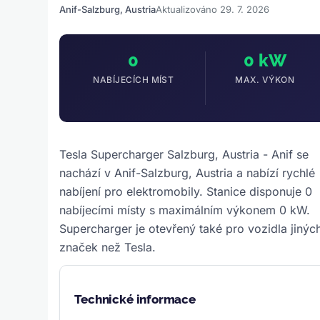
Anif-Salzburg, Austria
Aktualizováno 29. 7. 2026
0
0 kW
NABÍJECÍCH MÍST
MAX. VÝKON
Tesla Supercharger Salzburg, Austria - Anif se
nachází v Anif-Salzburg, Austria a nabízí rychlé
nabíjení pro elektromobily. Stanice disponuje 0
nabíjecími místy s maximálním výkonem 0 kW.
Supercharger je otevřený také pro vozidla jinýc
značek než Tesla.
Technické informace