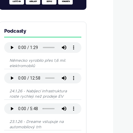
Podcasty
Německo vyrobilo přes 1,6 mil.
elektromobilů
24.1.26 - Nabíjecí infrastruktura
roste rychleji než prodeje EV
23.1.26 - Dreame vstupuje na
automobilový trh