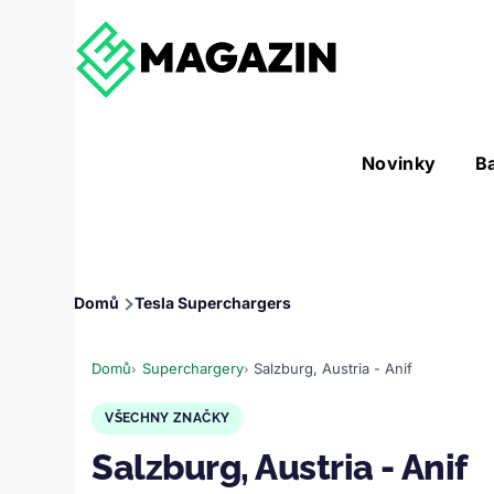
Přejít k hlavnímu obsahu
Hlavní
Novinky
B
Nástroje sub-navigation
navigace
Drobečková
Domů
Tesla Superchargers
navigace
Domů
Superchargery
Salzburg, Austria - Anif
VŠECHNY ZNAČKY
Salzburg, Austria - Anif