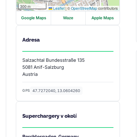
300 m
Leaflet
|
©
OpenStreetMap
contributors
Google Maps
Waze
Apple Maps
Adresa
Salzachtal Bundesstraße 135
5081 Anif-Salzburg
Austria
47.7272040, 13.0604260
GPS
Superchargery v okolí
Berchtesgaden, Germany