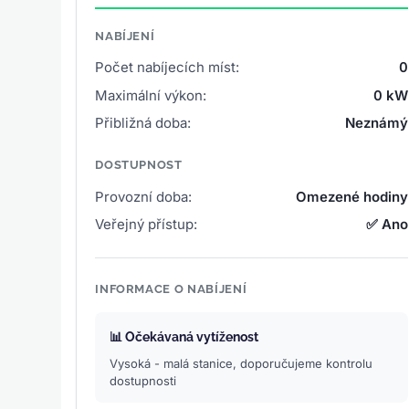
NABÍJENÍ
Počet nabíjecích míst:
0
Maximální výkon:
0 kW
Přibližná doba:
Neznámý
DOSTUPNOST
Provozní doba:
Omezené hodiny
Veřejný přístup:
✅ Ano
INFORMACE O NABÍJENÍ
📊 Očekávaná vytíženost
Vysoká - malá stanice, doporučujeme kontrolu
dostupnosti