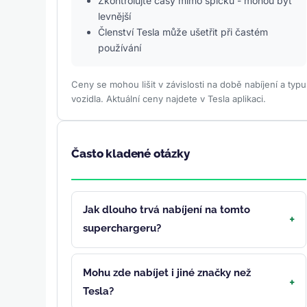
Zkontrolujte časy mimo špičku - mohou být
levnější
Členství Tesla může ušetřit při častém
používání
Ceny se mohou lišit v závislosti na době nabíjení a typu
vozidla. Aktuální ceny najdete v Tesla aplikaci.
Často kladené otázky
Jak dlouho trvá nabíjení na tomto
superchargeru?
Mohu zde nabíjet i jiné značky než
Tesla?