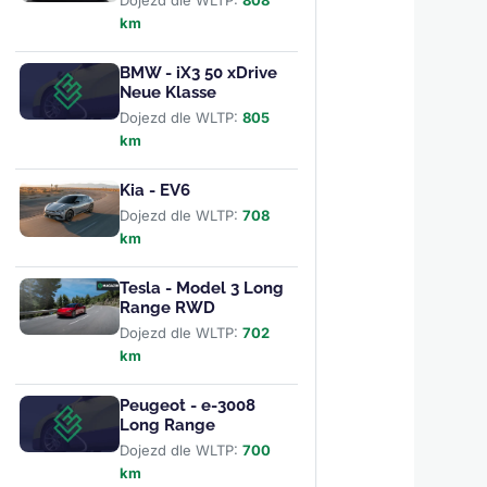
Dojezd dle WLTP:
808
km
BMW - iX3 50 xDrive
Neue Klasse
Dojezd dle WLTP:
805
km
Kia - EV6
Dojezd dle WLTP:
708
km
Tesla - Model 3 Long
Range RWD
Dojezd dle WLTP:
702
km
Peugeot - e-3008
Long Range
Dojezd dle WLTP:
700
km