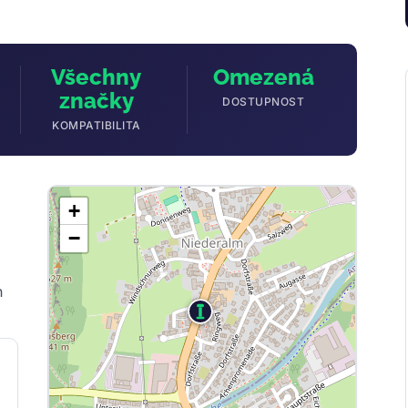
Všechny
Omezená
značky
DOSTUPNOST
KOMPATIBILITA
+
−
h