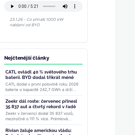
23.1.26 - Co přináší 1000 kW
nabíjení od BYD
Nejčtenější články
CATL ovládl 40 % světového trhu
baterií. BYD dodal třikrát méně
CATL dodal v první polovině roku 2026
baterie o kapacitě 242,7 GWh a drží
téměř 40 % světového trhu. BYD s 14,4
% zaostává trojnásobně....
>>
Zeekr dál roste: červenec přinesl
35 837 aut a čtvrtý rekord v řadě
Zeekr v červenci dodal 35 837 vozů,
meziročně o 111 % více. Prémiová
značka skupiny Geely tak zaznamenala
čtvrtý měsíční rekord po...
>>
Rivian žaluje americkou vládu: