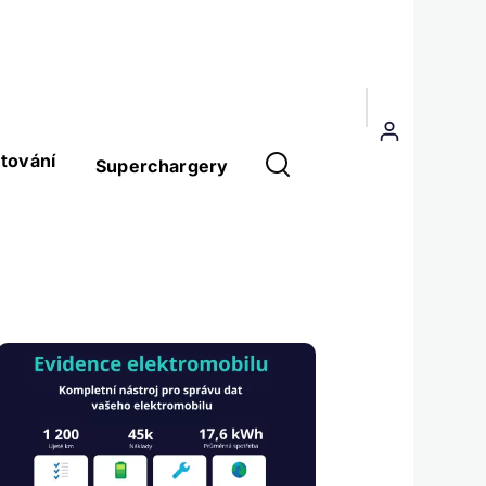
Menu
uživatelského
tování
Superchargery
účtu
Obrázek