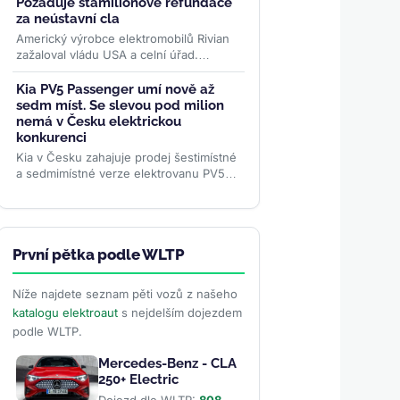
Požaduje stamilionové refundace
za neústavní cla
Americký výrobce elektromobilů Rivian
zažaloval vládu USA a celní úřad.
Požaduje vrátit desítky milionů dolarů za
zrušená Trumpova...
>>
Kia PV5 Passenger umí nově až
sedm míst. Se slevou pod milion
nemá v Česku elektrickou
konkurenci
Kia v Česku zahajuje prodej šestimístné
a sedmimístné verze elektrovanu PV5
Passenger. Sedmimístná se s bonusy
vejde pod milion korun —...
>>
První pětka podle WLTP
Níže najdete seznam pěti vozů z našeho
katalogu elektroaut
s nejdelším dojezdem
podle WLTP.
Mercedes-Benz - CLA
250+ Electric