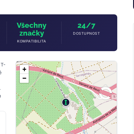
Všechny
24/7
značky
DOSTUPNOST
KOMPATIBILITA
 T-
+
é
−
.
h