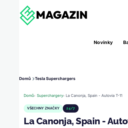
Přejít k hlavnímu obsahu
Hlavní
Novinky
B
Nástroje sub-navigation
navigace
Drobečková
Domů
Tesla Superchargers
navigace
Domů
Superchargery
La Canonja, Spain - Autovia T-11
VŠECHNY ZNAČKY
24/7
La Canonja, Spain - Auto