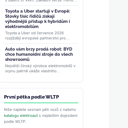
s baterií 37 kWh. Základní verze Trend
startuje v Německu na 24 995 eurech, v
Česku na 619 000 Kč....
>>
Toyota a Uber startují v Evropě:
Stovky tisíc řidičů získají
výhodnější přístup k hybridům i
elektromobilům
Toyota a Uber od července 2026
rozjíždějí evropské partnerství pro
stovky tisíc řidičů. Nabídka zahrnuje
hybridy, elektromobily i ojetiny...
>>
Auto vám brzy prodá robot: BYD
chce humanoidní stroje do všech
showroomů
Největší čínský výrobce elektromobilů v
srpnu patrně ukáže vlastního
humanoidního robota. Má zákazníkům
předvádět vozy, oživovat...
>>
První pětka podle WLTP
Níže najdete seznam pěti vozů z našeho
katalogu elektroaut
s nejdelším dojezdem
podle WLTP.