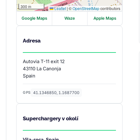
300 m
Leaflet
|
©
OpenStreetMap
contributors
Google Maps
Waze
Apple Maps
Adresa
Autovia T-11 exit 12
43110 La Canonja
Spain
41.1346850, 1.1687700
GPS
Superchargery v okolí
Vila-seca, Spain