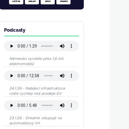
Podcasty
Německo vyrobilo přes 1,6 mil.
elektromobilů
24.1.26 - Nabíjecí infrastruktura
roste rychleji než prodeje EV
23.1.26 - Dreame vstupuje na
automobilový trh