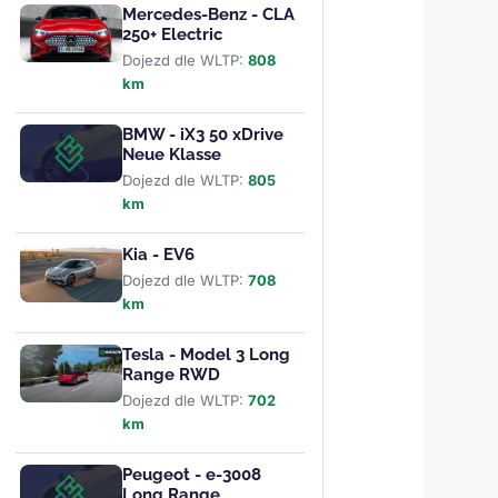
Mercedes-Benz - CLA
250+ Electric
Dojezd dle WLTP:
808
km
BMW - iX3 50 xDrive
Neue Klasse
Dojezd dle WLTP:
805
km
Kia - EV6
Dojezd dle WLTP:
708
km
Tesla - Model 3 Long
Range RWD
Dojezd dle WLTP:
702
km
Peugeot - e-3008
Long Range