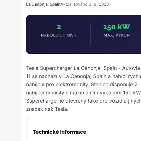
La Canonja, Spain
Aktualizováno 3. 8. 2026
2
150 kW
NABÍJECÍCH MÍST
MAX. VÝKON
Tesla Supercharger La Canonja, Spain - Autovia
11 se nachází v La Canonja, Spain a nabízí rychl
nabíjení pro elektromobily. Stanice disponuje 2
nabíjecími místy s maximálním výkonem 150 kW
Supercharger je otevřený také pro vozidla jinýc
značek než Tesla.
Technické informace