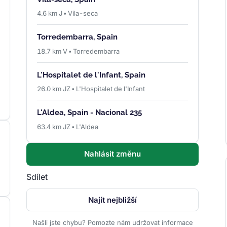
4.6 km J • Vila-seca
Torredembarra, Spain
18.7 km V • Torredembarra
L'Hospitalet de l'Infant, Spain
26.0 km JZ • L'Hospitalet de l'Infant
L'Aldea, Spain - Nacional 235
63.4 km JZ • L'Aldea
Nahlásit změnu
Sdílet
Najít nejbližší
Našli jste chybu? Pomozte nám udržovat informace