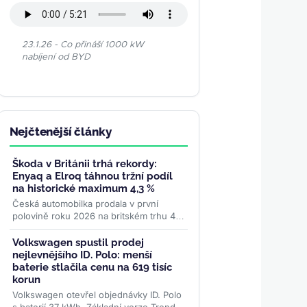
23.1.26 - Co přináší 1000 kW
nabíjení od BYD
Nejčtenější články
Škoda v Británii trhá rekordy:
Enyaq a Elroq táhnou tržní podíl
na historické maximum 4,3 %
Česká automobilka prodala v první
polovině roku 2026 na britském trhu 46
508 vozů — nejvíc v historii. Elektrická
dvojka Enyaq a Elroq...
>>
Volkswagen spustil prodej
nejlevnějšího ID. Polo: menší
baterie stlačila cenu na 619 tisíc
korun
Volkswagen otevřel objednávky ID. Polo