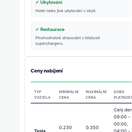
✓ Ubytování
Hotel nebo jiné ubytování v okolí.
✓ Restaurace
Plnohodnotné stravování v blízkosti
superchargeru.
Ceny nabíjení
TYP
MINIMÁLNÍ
MAXIMÁLNÍ
DOBA
VOZIDLA
CENA
CENA
PLATNOST
Celý den
09:00 -
00:00,
0.230
0.350
Tesla
04:00 -