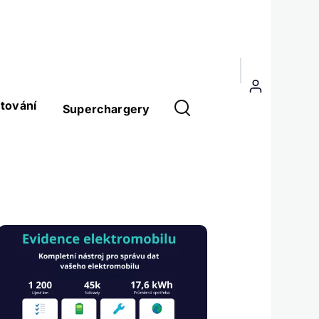
Menu
uživatelského
tování
Superchargery
účtu
Obrázek