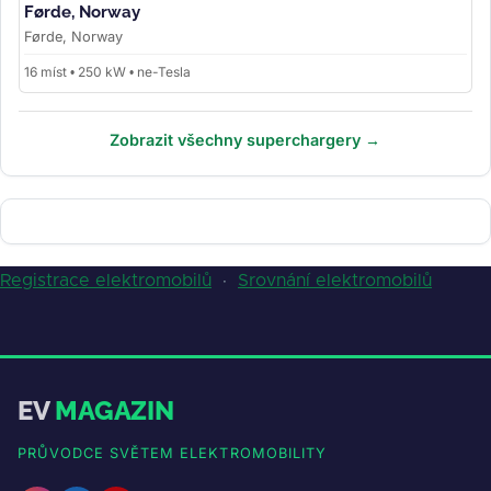
Førde, Norway
Førde, Norway
16 míst • 250 kW • ne-Tesla
Zobrazit všechny superchargery →
Registrace elektromobilů
·
Srovnání elektromobilů
EV
MAGAZIN
PRŮVODCE SVĚTEM ELEKTROMOBILITY