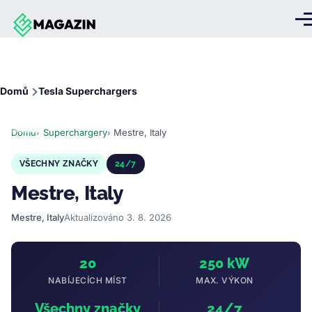
Přejít k hlavnímu obsahu
Me
Drobečková
Domů
Tesla Superchargers
navigace
Domů
Superchargery
Mestre, Italy
VŠECHNY ZNAČKY
24/7
Mestre, Italy
Mestre, Italy
Aktualizováno 3. 8. 2026
20
250 kW
NABÍJECÍCH MÍST
MAX. VÝKON
Všechny značky
24/7