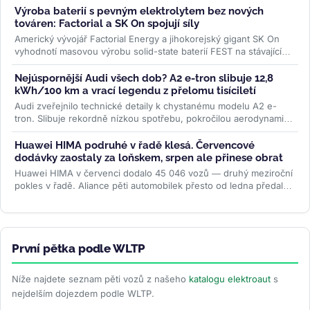
Výroba baterií s pevným elektrolytem bez nových
továren: Factorial a SK On spojují síly
Americký vývojář Factorial Energy a jihokorejský gigant SK On
vyhodnotí masovou výrobu solid-state baterií FEST na stávajících
linkách....
>>
Nejúspornější Audi všech dob? A2 e-tron slibuje 12,8
kWh/100 km a vrací legendu z přelomu tisíciletí
Audi zveřejnilo technické detaily k chystanému modelu A2 e-
tron. Slibuje rekordně nízkou spotřebu, pokročilou aerodynamiku
i LFP baterii....
>>
Huawei HIMA podruhé v řadě klesá. Červencové
dodávky zaostaly za loňskem, srpen ale přinese obrat
Huawei HIMA v červenci dodalo 45 046 vozů — druhý meziroční
pokles v řadě. Aliance pěti automobilek přesto od ledna předala
zákazníkům...
>>
První pětka podle WLTP
Níže najdete seznam pěti vozů z našeho
katalogu elektroaut
s
nejdelším dojezdem podle WLTP.