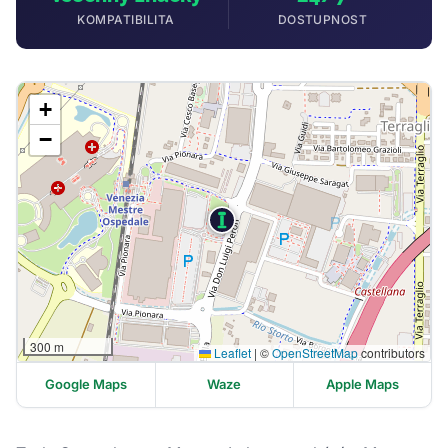
KOMPATIBILITA
DOSTUPNOST
+
−
300 m
Leaflet
|
©
OpenStreetMap
contributors
Google Maps
Waze
Apple Maps