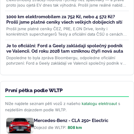
proto jsou ojetá EV dnes tak výhodná. Prošli jsme reálné nabídky
na...
>>
1000 km elektromobilem za 752 Kč, nebo 4 572 Kč?
Prošli jsme platné ceníky všech velkých dobíjecích sítí
Prošli jsme platné ceníky ČEZ, PRE, E.ON Drive, Ionity i
konkrétních superchargerů Tesly a oficiální data ČSÚ o cenách
paliv. Rozdíl je...
>>
Je to oficiální: Ford a Geely zakládají společný podnik
ve Valencii. Od roku 2028 tam vzniknou čtyři nová auta
Dopoledne to byla zpráva Bloombergu, odpoledne oficiální
potvrzení: Ford a Geely zakládají ve Valencii společný podnik v
poměru 66 ku 34. Od...
>>
První pětka podle WLTP
Níže najdete seznam pěti vozů z našeho
katalogu elektroaut
s
nejdelším dojezdem podle WLTP.
Mercedes-Benz - CLA 250+ Electric
Dojezd dle WLTP:
808 km