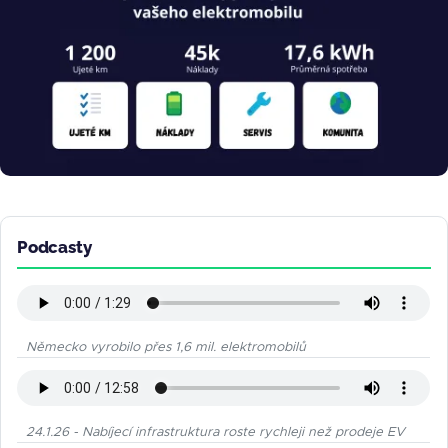
Podcasty
Německo vyrobilo přes 1,6 mil. elektromobilů
24.1.26 - Nabíjecí infrastruktura roste rychleji než prodeje EV