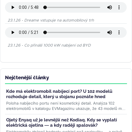
23.1.26 - Dreame vstupuje na automobilový trh
23.1.26 - Co přináší 1000 kW nabíjení od BYD
Nejčtenější články
Kde má elektromobil nabíjecí port? U 102 modelů
rozhoduje detail, který u stojanu poznáte hned
Poloha nabíjecího portu není kosmetický detail. Analýza 102
elektromobilů v katalogu EVMagazinu ukazuje, že 43 modelů má
konektor vpravo...
>>
Ojetý Enyaq už je levnější než Kodiaq. Kdy se vyplatí
elektrická ojetina — a kdy raději spalovák?
Elektromobily ztrácejí hodnotu rychleji než spalováky — a právě