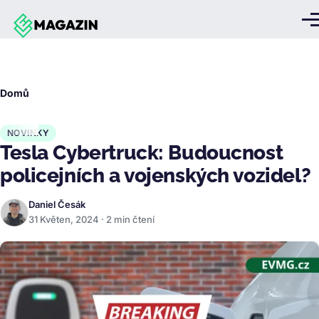
Přejít k hlavnímu obsahu
Me
Drobečková
Domů
navigace
NOVINKY
Tesla Cybertruck: Budoucnost
policejních a vojenských vozidel?
Daniel Česák
31 Květen, 2024 · 2 min čtení