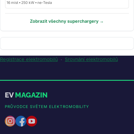
16 míst • 250 kW • ne-Tesla
Zobrazit všechny superchargery →
Registrace elektromobilů
·
Srovnání elektromobilů
EV
MAGAZIN
PRŮVODCE SVĚTEM ELEKTROMOBILITY