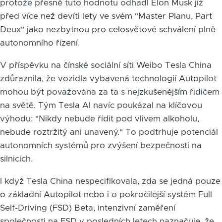
protože přesně tuto hodnotu odhadl Elon Musk již
před více než devíti lety ve svém "Master Planu, Part
Deux" jako nezbytnou pro celosvětové schválení plně
autonomního řízení.
V příspěvku na čínské sociální síti Weibo Tesla China
zdůraznila, že vozidla vybavená technologií Autopilot
mohou být považována za ta s nejzkušenějším řidičem
na světě. Tým Tesla AI navíc poukázal na klíčovou
výhodu: "Nikdy nebude řídit pod vlivem alkoholu,
nebude roztržitý ani unavený." To podtrhuje potenciál
autonomních systémů pro zvýšení bezpečnosti na
silnicích.
I když Tesla China nespecifikovala, zda se jedná pouze
o základní Autopilot nebo i o pokročilejší systém Full
Self-Driving (FSD) Beta, intenzivní zaměření
společnosti na FSD v posledních letech naznačuje, že