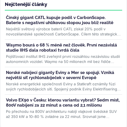
Nejčtenější články
Čínský gigant CATL kupuje podíl v CarbonScape.
Baterie s negativní uhlíkovou stopou jsou blíž realitě
Největší světový výrobce baterií CATL získal 20% podíl v
novozélandské společnosti CarbonScape. Cílem této strategické
investice je...
>>
Waymo bourá o 68 % méně než člověk. První nezávislá
studie IIHS dala robotaxi tvrdá čísla
Pojišťovací institut IIHS zveřejnil první rozsáhlou nezávislou studii
autonomních vozidel. Waymo na 50 milionech mil bez řidiče
bouralo o...
>>
Norské nabíjecí giganty Eviny a Mer se spojují. Vzniká
největší síť rychlonabíječek v severní Evropě
Norské energetické společnosti Eviny a Statkraft oznámily fúzi
svých rychlodobíjecích sítí. Spojený podnik Eviny Elektrifisering
bude mít...
>>
Volvo EX90 v Česku: kterou variantu vybrat? Sedm míst,
800V nabíjení za 22 minut a cena od 2,1 milionu
Po přechodu na 800V architekturu nabíjí vlajkové švédské SUV
až 350 kW a 10–80 % zvládne za 22 minut. Srovnali jsme
všechny tři verze...
>>