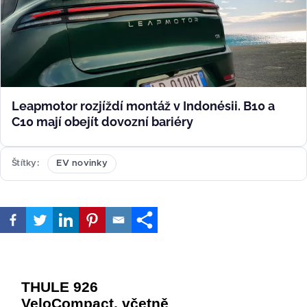
Leapmotor rozjíždí montáž v Indonésii. B10 a
C10 mají obejít dovozní bariéry
Štítky
EV novinky