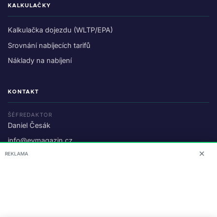
KALKULAČKY
Kalkulačka dojezdu (WLTP/EPA)
Srovnání nabíjecích tarifů
Náklady na nabíjení
KONTAKT
ŠÉFREDAKTOR
Daniel Česák
info@evmagazin.cz
✕
REKLAMA
O nás
Reklama