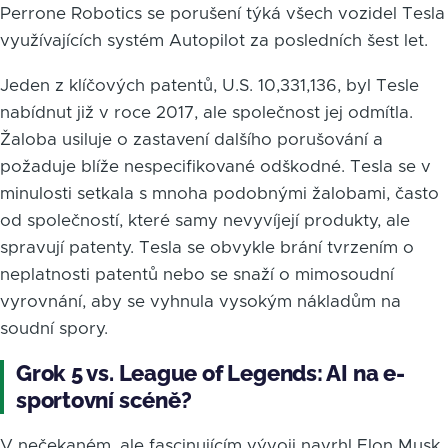
Perrone Robotics se porušení týká všech vozidel Tesla
využívajících systém Autopilot za posledních šest let.
Jeden z klíčových patentů, U.S. 10,331,136, byl Tesle
nabídnut již v roce 2017, ale společnost jej odmítla.
Žaloba usiluje o zastavení dalšího porušování a
požaduje blíže nespecifikované odškodné. Tesla se v
minulosti setkala s mnoha podobnými žalobami, často
od společností, které samy nevyvíjejí produkty, ale
spravují patenty. Tesla se obvykle brání tvrzením o
neplatnosti patentů nebo se snaží o mimosoudní
vyrovnání, aby se vyhnula vysokým nákladům na
soudní spory.
Grok 5 vs. League of Legends: AI na e-
sportovní scéně?
V nečekaném, ale fascinujícím vývoji navrhl Elon Musk,