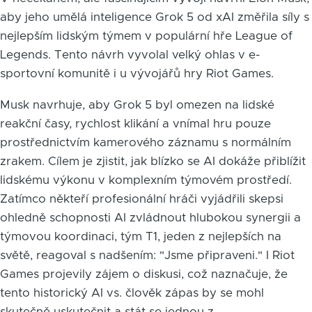
aby jeho umělá inteligence Grok 5 od xAI změřila síly s
nejlepším lidským týmem v populární hře League of
Legends. Tento návrh vyvolal velký ohlas v e-
sportovní komunitě i u vývojářů hry Riot Games.
Musk navrhuje, aby Grok 5 byl omezen na lidské
reakční časy, rychlost klikání a vnímal hru pouze
prostřednictvím kamerového záznamu s normálním
zrakem. Cílem je zjistit, jak blízko se AI dokáže přiblížit
lidskému výkonu v komplexním týmovém prostředí.
Zatímco někteří profesionální hráči vyjádřili skepsi
ohledně schopnosti AI zvládnout hlubokou synergii a
týmovou koordinaci, tým T1, jeden z nejlepších na
světě, reagoval s nadšením: "Jsme připraveni." I Riot
Games projevily zájem o diskusi, což naznačuje, že
tento historický AI vs. člověk zápas by se mohl
skutečně uskutečnit a stát se jednou z