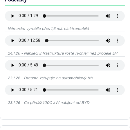
Německo vyrobilo přes 1,6 mil. elektromobilů
24.1.26 - Nabíjecí infrastruktura roste rychleji než prodeje EV
23.1.26 - Dreame vstupuje na automobilový trh
23.1.26 - Co přináší 1000 kW nabíjení od BYD