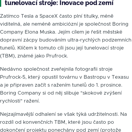
tunelovací stroje: Inovace pod zemí
Zatímco Tesla a SpaceX často plní titulky, méně
viditelná, ale neméně ambiciózní je společnost Boring
Company Elona Muska. Jejím cílem je řešit městské
dopravní zácpy budováním ultra-rychlých podzemních
tunelů. Klíčem k tomuto cíli jsou její tunelovací stroje
(TBM), známé jako Prufrock.
Nedávno společnost zveřejnila fotografii stroje
Prufrock-5, který opustil továrnu v Bastropu v Texasu
a je připraven začít s ražením tunelů do 1. prosince.
Boring Company si od něj slibuje "skokové zvýšení
rychlosti" ražení.
Nejzajímavější odhalení se však týká udržitelnosti. Na
rozdíl od konvenčních TBM, které jsou často po
dokončení projektu ponechány pod zemí (protože