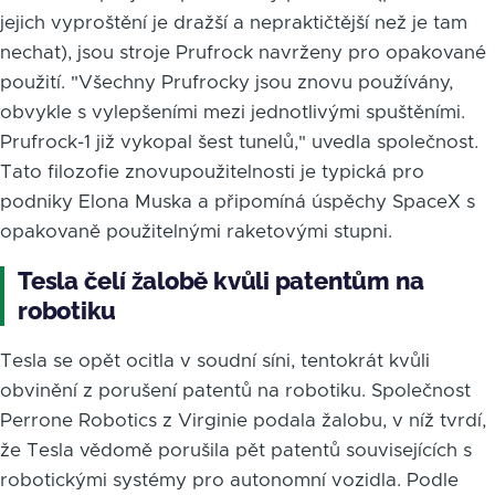
jejich vyproštění je dražší a nepraktičtější než je tam
nechat), jsou stroje Prufrock navrženy pro opakované
použití. "Všechny Prufrocky jsou znovu používány,
obvykle s vylepšeními mezi jednotlivými spuštěními.
Prufrock-1 již vykopal šest tunelů," uvedla společnost.
Tato filozofie znovupoužitelnosti je typická pro
podniky Elona Muska a připomíná úspěchy SpaceX s
opakovaně použitelnými raketovými stupni.
Tesla čelí žalobě kvůli patentům na
robotiku
Tesla se opět ocitla v soudní síni, tentokrát kvůli
obvinění z porušení patentů na robotiku. Společnost
Perrone Robotics z Virginie podala žalobu, v níž tvrdí,
že Tesla vědomě porušila pět patentů souvisejících s
robotickými systémy pro autonomní vozidla. Podle