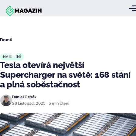
Přejít k hlavnímu obsahu
Me
Drobečková
Domů
navigace
NABÍJENÍ
Tesla otevírá největší
Supercharger na světě: 168 stání
a plná soběstačnost
Daniel Česák
26 Listopad, 2025 · 5 min čtení