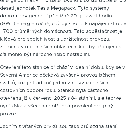
energii do masivního bateriového úložiště složeného z
deseti jednotek Tesla Megapack. Tyto systémy
dohromady generují přibližně 20 gigawatthodin
(GWh) energie ročně, což by stačilo k napájení zhruba
1 700 průměrných domácností. Tato soběstačnost je
klíčová pro spolehlivost a udržitelnost provozu,
zejména v odlehlejších oblastech, kde by připojení k
síti mohlo být náročné nebo nestabilní.
Otevření této stanice přichází v ideální dobu, kdy se v
Severní Americe očekává zvýšený provoz během
svátků, což je tradičně jedno z nejvytíženějších
cestovních období roku. Stanice byla částečně
otevřena již v červenci 2025 s 84 stáními, ale teprve
nyní získala všechna potřebná povolení pro plný
provoz.
Jedním z vítaných prvků jsou také průjezdná stání,