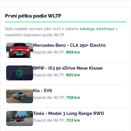
První pětka podle WLTP
Níže najdete seznam pěti vozů z našeho
katalogu elektroaut
s
nejdelším dojezdem podle WLTP.
Mercedes-Benz - CLA 250+ Electric
Dojezd dle WLTP:
808 km
BMW - iX3 50 xDrive Neue Klasse
Dojezd dle WLTP:
805 km
Kia - EV6
Dojezd dle WLTP:
708 km
Tesla - Model 3 Long Range RWD
Dojezd dle WLTP:
702 km