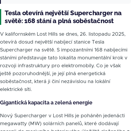
Tesla otevírá největší Supercharger na
světě: 168 stání a plná soběstačnost
V kalifornském Lost Hills se dnes, 26. listopadu 2025,
otevírá dosud největší nabíjecí stanice Tesla
Supercharger na světě. S impozantními 168 nabíjecími
stáními představuje tato lokalita monumentální krok v
rozvoji infrastruktury pro elektromobily. Co je však
ještě pozoruhodnější, je její plná energetická
soběstačnost, která ji činí nezávislou na lokální
elektrické síti.
Gigantická kapacita a zelená energie
Nový Supercharger v Lost Hills je poháněn jedenácti
megawatty (MW) solárních panelů, které dodávají