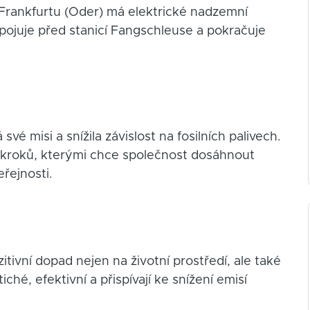
k Frankfurtu (Oder) má elektrické nadzemní
dpojuje před stanicí Fangschleuse a pokračuje
své misi a snížila závislost na fosilních palivech.
z kroků, kterými chce společnost dosáhnout
eřejnosti.
vní dopad nejen na životní prostředí, ale také
iché, efektivní a přispívají ke snížení emisí