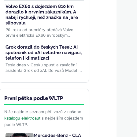
dobíjecím koeficientem 12C. Z 10 na 70
% kapacity se nabije za 3...
>>
Volvo EX60 s dojezdem 810 km
dorazilo k prvním zákazníkům. A
nabíjí rychleji, než značka na jaře
slibovala
Půl roku od premiéry předává Volvo
první elektrická EX60 evropským
zákazníkům. Nástupce
nejprodávanějšího modelu značky
Grok dorazil do českých Tesel: AI
potvrdil...
>>
společník od xAI ovládne navigaci,
telefon i klimatizaci
Tesla dnes v Česku spustila zavádění
asistenta Grok od xAI. Do vozů Model S,
3, X a Y míří zdarma v aktualizaci
Summer Release — hlasem...
>>
První pětka podle WLTP
Níže najdete seznam pěti vozů z našeho
katalogu elektroaut
s nejdelším dojezdem
podle WLTP.
Mercedes-Benz - CLA