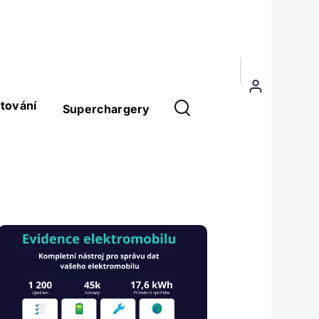
Menu
uživatelského
tování
Superchargery
účtu
Obrázek