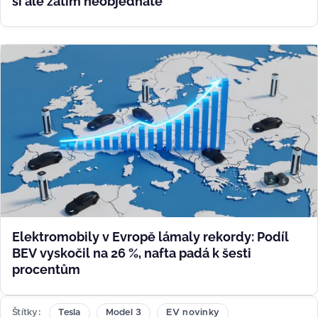
si ale zatím neobjednáte
Elektromobily v Evropě lámaly rekordy: Podíl
BEV vyskočil na 26 %, nafta padá k šesti
procentům
Štítky
Tesla
Model 3
EV novinky