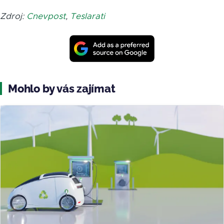
Zdroj:
Cnevpost
,
Teslarati
Mohlo by vás zajímat