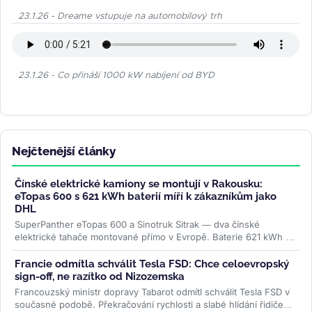
23.1.26 - Dreame vstupuje na automobilový trh
23.1.26 - Co přináší 1000 kW nabíjení od BYD
Nejčtenější články
Čínské elektrické kamiony se montují v Rakousku:
eTopas 600 s 621 kWh baterií míří k zákazníkům jako
DHL
SuperPanther eTopas 600 a Sinotruk Sitrak — dva čínské
elektrické tahače montované přímo v Evropě. Baterie 621 kWh od
CATL, reálný...
>>
Francie odmítla schválit Tesla FSD: Chce celoevropský
sign-off, ne razítko od Nizozemska
Francouzský ministr dopravy Tabarot odmítl schválit Tesla FSD v
současné podobě. Překračování rychlosti a slabé hlídání řidiče