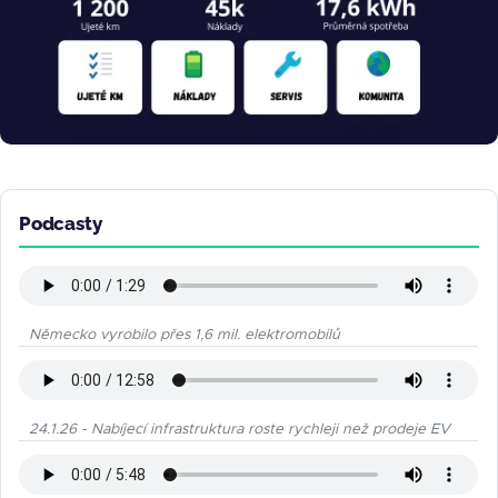
Podcasty
Německo vyrobilo přes 1,6 mil. elektromobilů
24.1.26 - Nabíjecí infrastruktura roste rychleji než prodeje EV