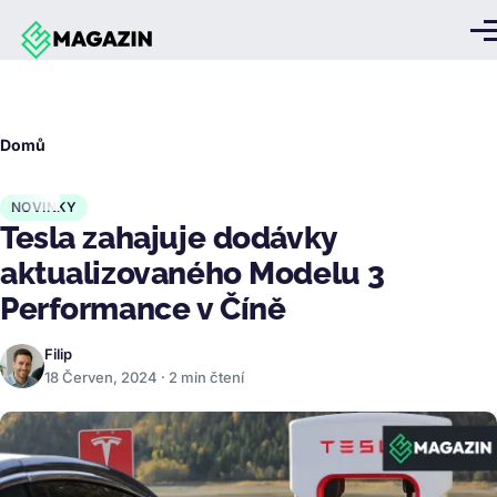
Přejít k hlavnímu obsahu
Me
Drobečková
Domů
navigace
NOVINKY
Tesla zahajuje dodávky
aktualizovaného Modelu 3
Performance v Číně
Filip
18 Červen, 2024 · 2 min čtení