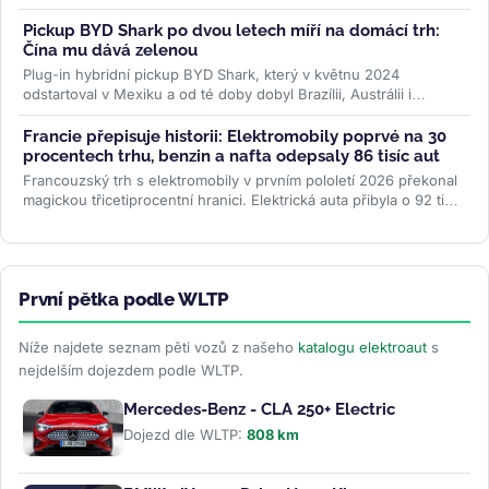
ve...
>>
Pickup BYD Shark po dvou letech míří na domácí trh:
Čína mu dává zelenou
Plug-in hybridní pickup BYD Shark, který v květnu 2024
odstartoval v Mexiku a od té doby dobyl Brazílii, Austrálii i
Pákistán, se po dvou...
>>
Francie přepisuje historii: Elektromobily poprvé na 30
procentech trhu, benzin a nafta odepsaly 86 tisíc aut
Francouzský trh s elektromobily v prvním pololetí 2026 překonal
magickou třicetiprocentní hranici. Elektrická auta přibyla o 92 tisíc
kusů...
>>
První pětka podle WLTP
Níže najdete seznam pěti vozů z našeho
katalogu elektroaut
s
nejdelším dojezdem podle WLTP.
Mercedes-Benz - CLA 250+ Electric
Dojezd dle WLTP:
808 km