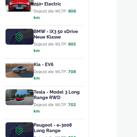
250+ Electric
Dojezd dle WLTP:
808
km
BMW - iX3 50 xDrive
Neue Klasse
Dojezd dle WLTP:
805
km
Kia - EV6
Dojezd dle WLTP:
708
km
Tesla - Model 3 Long
Range RWD
Dojezd dle WLTP:
702
km
Peugeot - e-3008
Long Range