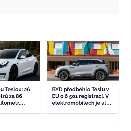
BYD předběhlo Teslu v
ou Teslou: 26
EU o 6 501 registrací. V
trů za 86
elektromobilech je ale
kilometr.
srovnání složitější
ip zaznamenal
é nabíjení