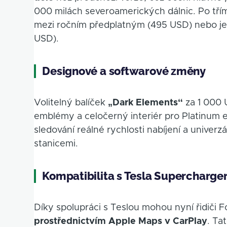
000 milách severoamerických dálnic. Po třím
mezi ročním předplatným (495 USD) nebo jed
USD).
Designové a softwarové změny
Volitelný balíček
„Dark Elements“
za 1 000 
emblémy a celočerný interiér pro Platinum 
sledování reálné rychlosti nabíjení a univerz
stanicemi.
Kompatibilita s Tesla Supercharge
Díky spolupráci s Teslou mohou nyní řidiči
prostřednictvím Apple Maps v CarPlay
. Ta