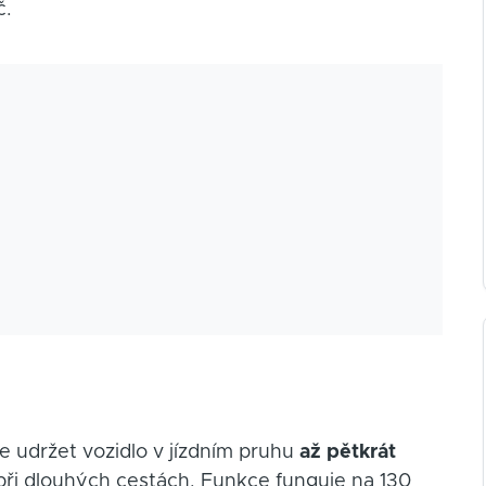
č.
e udržet vozidlo v jízdním pruhu
až pětkrát
při dlouhých cestách. Funkce funguje na 130