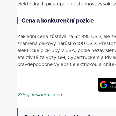
elektrických pick-upů – dostupnost vysokový
Cena a konkurenční pozice
Základní cena zůstává na 62 995 USD, ale z
znamená celkový nárůst o 100 USD. Přestože
elektrické pick-upy v USA, podle nezávisléh
efektivitě za vozy GM, Cybertruckem a Riv
pravděpodobně vylepšit elektrickou architek
Zdroj: insideevs.com