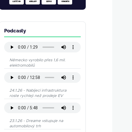
Podcasty
Německo vyrobilo přes 1,6 mil.
elektromobilů
24.1.26 - Nabíjecí infrastruktura
roste rychleji než prodeje EV
23.1.26 - Dreame vstupuje na
automobilový trh