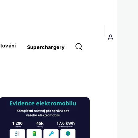
Menu
uživatelského
tování
Superchargery
účtu
Obrázek