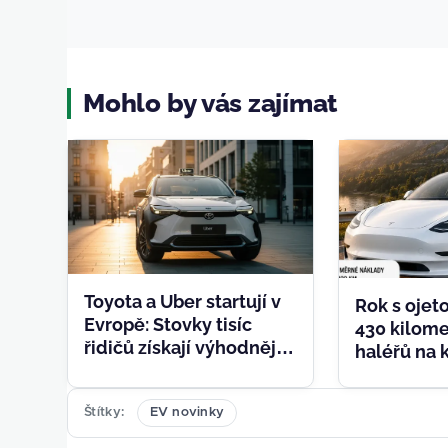
Mohlo by vás zajímat
Toyota a Uber startují v
Rok s ojet
Evropě: Stovky tisíc
430 kilome
řidičů získají výhodnější
haléřů na 
přístup k hybridům i
Čtenář Fil
elektromobilům
úplně každ
Štítky
EV novinky