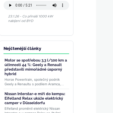
23.1.26 - Co přináší 1000 kW
nabíjení od BYD
Nejčtenější články
Motor se spotřebou 3,3 l/100 km a
účinností 44 %: Geely a Renault
představili mimořádně úsporný
hybrid
Horse Powertrain, společný podnik
Geely a Renaultu s podílem Aramca,
představil systém, který během měsíců
promění elektromobilovou...
>>
Nissan Interstar-e míří do kempu:
Eifelland Relax ukáže elektrický
camper v Düsseldorfu
Eifelland proměnil elektrický Nissan