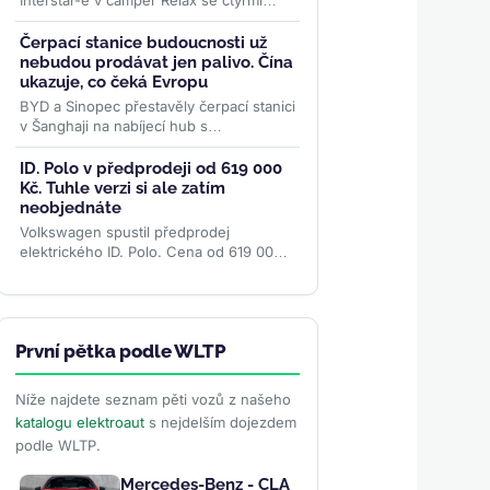
Interstar-e v camper Relax se čtyřmi
místy k jízdě, pevným lůžkem pro dva a
topením napájeným z...
>>
Čerpací stanice budoucnosti už
nebudou prodávat jen palivo. Čína
ukazuje, co čeká Evropu
BYD a Sinopec přestavěly čerpací stanici
v Šanghaji na nabíjecí hub s
odpočinkovou zónou a bateriovým
úložištěm. Podobný model může...
>>
ID. Polo v předprodeji od 619 000
Kč. Tuhle verzi si ale zatím
neobjednáte
Volkswagen spustil předprodej
elektrického ID. Polo. Cena od 619 000
Kč patří verzi Trend, kterou ceník sám
označuje jako „již brzy"....
>>
První pětka podle WLTP
Níže najdete seznam pěti vozů z našeho
katalogu elektroaut
s nejdelším dojezdem
podle WLTP.
Mercedes-Benz - CLA