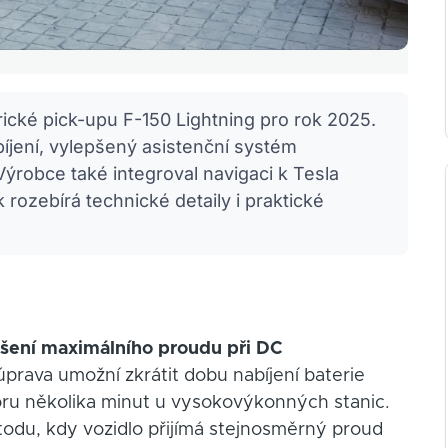
rické pick-upu F-150 Lightning pro rok 2025.
bíjení, vylepšený asistenční systém
Výrobce také integroval navigaci k Tesla
ozebírá technické detaily i praktické
šení maximálního proudu při DC
 úprava umožní zkrátit dobu nabíjení baterie
poru několika minut u vysokovýkonných stanic.
todu, kdy vozidlo přijímá stejnosměrný proud