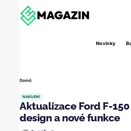
Přejít k hlavnímu obsahu
Hlavní
Novinky
B
Nástroje sub-navigation
navigace
Drobečková
Domů
navigace
NABÍJENÍ
Aktualizace Ford F-150 
design a nové funkce