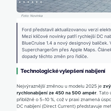
Foto: Novinka
Ford představil aktualizovanou verzi elekt
Mezi klíčové novinky patří rychlejší DC na
BlueCruise 1.4 a nový designový balíček. 
Superchargerům přes Apple Maps. Článek r
dopady těchto změn pro řidiče.
Technologické vylepšení nabíjení
Nejvýraznější změnou u modelu 2025 je
zvý
rychlonabíjení ze 450 na 500 ampér
. Tato
přibližně o 5–10 %, což v praxi znamená ús
DC nabíjení (Direct Current) představuje me