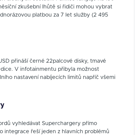
ěsíční zkušební lhůtě si řidiči mohou vybrat
norázovou platbou za 7 let služby (2 495
USD přináší černé 22palcové disky, tmavé
edice. V infotainmentu přibyla možnost
álního nastavení nabíjecích limitů napříč všemi
ry
 Fordů vyhledávat Superchargery přímo
to integrace řeší jeden z hlavních problémů